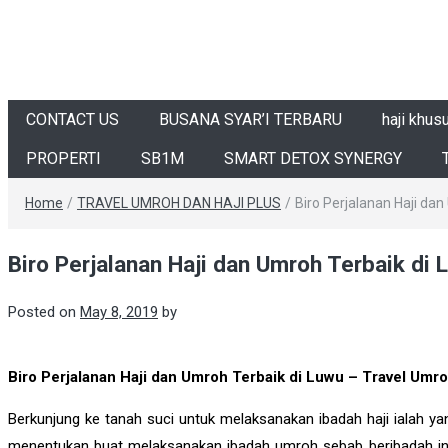
CONTACT US
BUSANA SYAR’I TERBARU
haji khus
PROPERTI
SB1M
SMART DETOX SYNERGY
Home
/
TRAVEL UMROH DAN HAJI PLUS
/
Biro Perjalanan Haji d
Biro Perjalanan Haji dan Umroh Terbaik d
Posted on
May 8, 2019
by
Biro Perjalanan Haji dan Umroh Terbaik di Luwu – Travel Umro
Berkunjung ke tanah suci untuk melaksanakan ibadah haji ialah y
menentukan buat melaksanakan ibadah umroh sebab beribadah ini