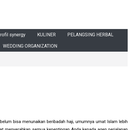
orofil synergy
KULINER
PELANGSING HERBAL
WEDDING ORGANIZATION
a belum bisa menunaikan beribadah haji, umumnya umat Islam lebih
apat menyerahkan semua kepentingan Anda kepada agen perjalanan