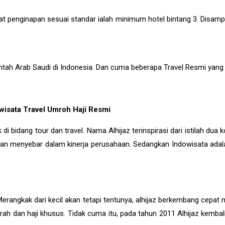
nginapan sesuai standar ialah minimum hotel bintang 3. Disamping i
ntah Arab Saudi di Indonesia. Dan cuma beberapa Travel Resmi yang
owisata Travel Umroh Haji Resmi
 di bidang tour dan travel. Nama Alhijaz terinspirasi dari istilah 
n menyebar dalam kinerja perusahaan. Sedangkan Indowisata adalah
Merangkak dari kecil akan tetapi tentunya, alhijaz berkembang cepat 
h dan haji khusus. Tidak cuma itu, pada tahun 2011 Alhijaz kembal