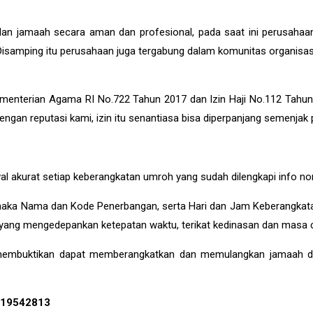
an jamaah secara aman dan profesional, pada saat ini perusahaan
. Disamping itu perusahaan juga tergabung dalam komunitas organisas
menterian Agama RI No.722 Tahun 2017 dan Izin Haji No.112 Tahun
 Dengan reputasi kami, izin itu senantiasa bisa diperpanjang semenjak 
akurat setiap keberangkatan umroh yang sudah dilengkapi info nom
, maka Nama dan Kode Penerbangan, serta Hari dan Jam Keberangkata
ang mengedepankan ketepatan waktu, terikat kedinasan dan masa cu
 membuktikan dapat memberangkatkan dan memulangkan jamaah den
2119542813