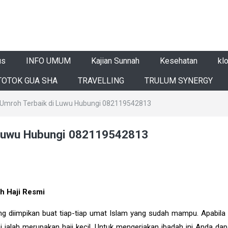
us
INFO UMUM
Kajian Sunnah
Kesehatan
kl
TOTOK GUA SHA
TRAVELLING
TRULUM SYNERGY
an Umroh Terbaik di Luwu Hubungi 082119542813
i Luwu Hubungi 082119542813
h Haji Resmi
ang diimpikan buat tiap-tiap umat Islam yang sudah mampu. Apabil
 ialah merupakan haji kecil. Untuk mengerjakan ibadah ini Anda d