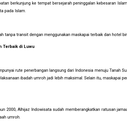
patan berkunjung ke tempat bersejarah peninggalan kebesaran Isla
ta pada Islam.
 tanpa transit dengan menggunakan maskapai terbaik dan hotel binta
h Terbaik di Luwu
ai rute penerbangan langsung dari Indonesia menuju Tanah Suci, j
laksanaan ibadah umroh jadi lebih maksimal. Selain itu, maskapa
n 2000, Alhijaz Indowisata sudah memberangkatkan ratusan jamaah
maah umroh.