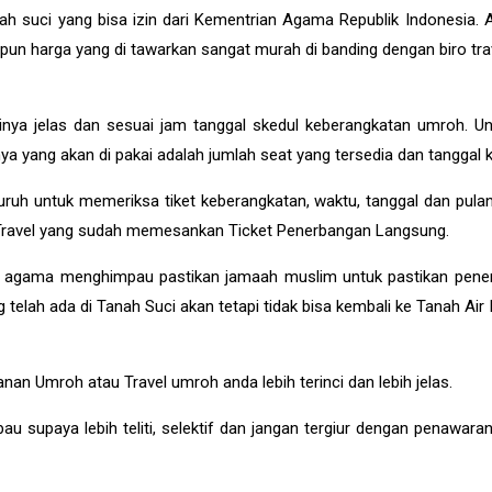
h suci yang bisa izin dari Kementrian Agama Republik Indonesia. Apab
upun harga yang di tawarkan sangat murah di banding dengan biro trav
ya jelas dan sesuai jam tanggal skedul keberangkatan umroh. Untu
ya yang akan di pakai adalah jumlah seat yang tersedia dan tanggal 
h untuk memeriksa tiket keberangkatan, waktu, tanggal dan pulan
n Travel yang sudah memesankan Ticket Penerbangan Langsung.
aian agama menghimpau pastikan jamaah muslim untuk pastikan pene
elah ada di Tanah Suci akan tetapi tidak bisa kembali ke Tanah Air
an Umroh atau Travel umroh anda lebih terinci dan lebih jelas.
supaya lebih teliti, selektif dan jangan tergiur dengan penawaran