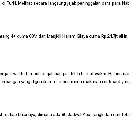
m di
Turki
. Melihat secara langsung jejak peninggalan para para Nabi
ng 4+ cuma 60M dari Masjidil Haram. Biaya cuma Rp.24,7jt all in.
adi waktu tempuh perjalanan jadi lebih hemat waktu. Hal ini akan
i penerbangan yang digunakan memberi menu makanan on-board yang
 setiap bulannya, dimana ada 80 Jadwal Keberangkatan dan total