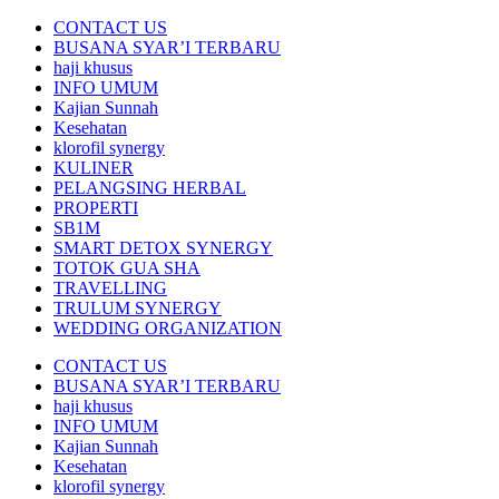
CONTACT US
BUSANA SYAR’I TERBARU
haji khusus
INFO UMUM
Kajian Sunnah
Kesehatan
klorofil synergy
KULINER
PELANGSING HERBAL
PROPERTI
SB1M
SMART DETOX SYNERGY
TOTOK GUA SHA
TRAVELLING
TRULUM SYNERGY
WEDDING ORGANIZATION
CONTACT US
BUSANA SYAR’I TERBARU
haji khusus
INFO UMUM
Kajian Sunnah
Kesehatan
klorofil synergy