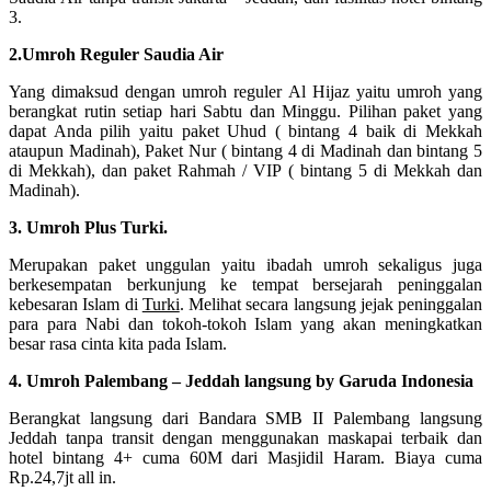
3.
2.Umroh Reguler Saudia Air
Yang dimaksud dengan umroh reguler Al Hijaz yaitu umroh yang
berangkat rutin setiap hari Sabtu dan Minggu. Pilihan paket yang
dapat Anda pilih yaitu paket Uhud ( bintang 4 baik di Mekkah
ataupun Madinah), Paket Nur ( bintang 4 di Madinah dan bintang 5
di Mekkah), dan paket Rahmah / VIP ( bintang 5 di Mekkah dan
Madinah).
3. Umroh Plus Turki.
Merupakan paket unggulan yaitu ibadah umroh sekaligus juga
berkesempatan berkunjung ke tempat bersejarah peninggalan
kebesaran Islam di
Turki
. Melihat secara langsung jejak peninggalan
para para Nabi dan tokoh-tokoh Islam yang akan meningkatkan
besar rasa cinta kita pada Islam.
4. Umroh Palembang – Jeddah langsung by Garuda Indonesia
Berangkat langsung dari Bandara SMB II Palembang langsung
Jeddah tanpa transit dengan menggunakan maskapai terbaik dan
hotel bintang 4+ cuma 60M dari Masjidil Haram. Biaya cuma
Rp.24,7jt all in.