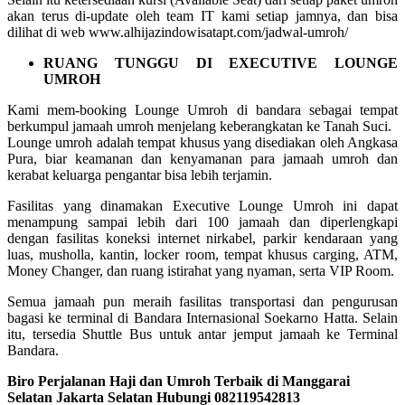
akan terus di-update oleh team IT kami setiap jamnya, dan bisa
dilihat di web www.alhijazindowisatapt.com/jadwal-umroh/
RUANG TUNGGU DI EXECUTIVE LOUNGE
UMROH
Kami mem-booking Lounge Umroh di bandara sebagai tempat
berkumpul jamaah umroh menjelang keberangkatan ke Tanah Suci.
Lounge umroh adalah tempat khusus yang disediakan oleh Angkasa
Pura, biar keamanan dan kenyamanan para jamaah umroh dan
kerabat keluarga pengantar bisa lebih terjamin.
Fasilitas yang dinamakan Executive Lounge Umroh ini dapat
menampung sampai lebih dari 100 jamaah dan diperlengkapi
dengan fasilitas koneksi internet nirkabel, parkir kendaraan yang
luas, musholla, kantin, locker room, tempat khusus carging, ATM,
Money Changer, dan ruang istirahat yang nyaman, serta VIP Room.
Semua jamaah pun meraih fasilitas transportasi dan pengurusan
bagasi ke terminal di Bandara Internasional Soekarno Hatta. Selain
itu, tersedia Shuttle Bus untuk antar jemput jamaah ke Terminal
Bandara.
Biro Perjalanan Haji dan Umroh Terbaik di Manggarai
Selatan Jakarta Selatan Hubungi 082119542813