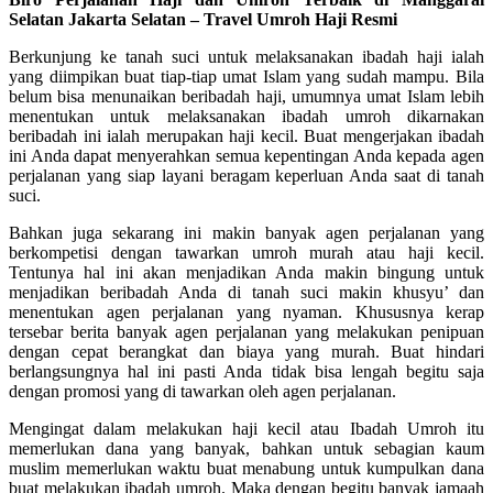
Selatan Jakarta Selatan – Travel Umroh Haji Resmi
Berkunjung ke tanah suci untuk melaksanakan ibadah haji ialah
yang diimpikan buat tiap-tiap umat Islam yang sudah mampu. Bila
belum bisa menunaikan beribadah haji, umumnya umat Islam lebih
menentukan untuk melaksanakan ibadah umroh dikarnakan
beribadah ini ialah merupakan haji kecil. Buat mengerjakan ibadah
ini Anda dapat menyerahkan semua kepentingan Anda kepada agen
perjalanan yang siap layani beragam keperluan Anda saat di tanah
suci.
Bahkan juga sekarang ini makin banyak agen perjalanan yang
berkompetisi dengan tawarkan umroh murah atau haji kecil.
Tentunya hal ini akan menjadikan Anda makin bingung untuk
menjadikan beribadah Anda di tanah suci makin khusyu’ dan
menentukan agen perjalanan yang nyaman. Khususnya kerap
tersebar berita banyak agen perjalanan yang melakukan penipuan
dengan cepat berangkat dan biaya yang murah. Buat hindari
berlangsungnya hal ini pasti Anda tidak bisa lengah begitu saja
dengan promosi yang di tawarkan oleh agen perjalanan.
Mengingat dalam melakukan haji kecil atau Ibadah Umroh itu
memerlukan dana yang banyak, bahkan untuk sebagian kaum
muslim memerlukan waktu buat menabung untuk kumpulkan dana
buat melakukan ibadah umroh. Maka dengan begitu banyak jamaah