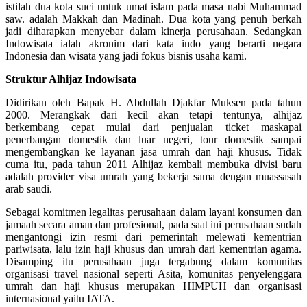
istilah dua kota suci untuk umat islam pada masa nabi Muhammad
saw. adalah Makkah dan Madinah. Dua kota yang penuh berkah
jadi diharapkan menyebar dalam kinerja perusahaan. Sedangkan
Indowisata ialah akronim dari kata indo yang berarti negara
Indonesia dan wisata yang jadi fokus bisnis usaha kami.
Struktur Alhijaz Indowisata
Didirikan oleh Bapak H. Abdullah Djakfar Muksen pada tahun
2000. Merangkak dari kecil akan tetapi tentunya, alhijaz
berkembang cepat mulai dari penjualan ticket maskapai
penerbangan domestik dan luar negeri, tour domestik sampai
mengembangkan ke layanan jasa umrah dan haji khusus. Tidak
cuma itu, pada tahun 2011 Alhijaz kembali membuka divisi baru
adalah provider visa umrah yang bekerja sama dengan muassasah
arab saudi.
Sebagai komitmen legalitas perusahaan dalam layani konsumen dan
jamaah secara aman dan profesional, pada saat ini perusahaan sudah
mengantongi izin resmi dari pemerintah melewati kementrian
pariwisata, lalu izin haji khusus dan umrah dari kementrian agama.
Disamping itu perusahaan juga tergabung dalam komunitas
organisasi travel nasional seperti Asita, komunitas penyelenggara
umrah dan haji khusus merupakan HIMPUH dan organisasi
internasional yaitu IATA.