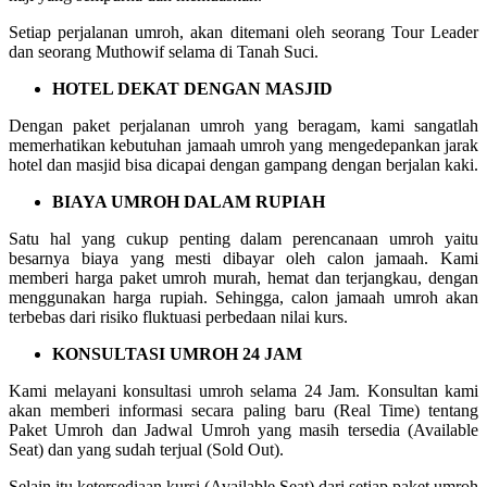
Setiap perjalanan umroh, akan ditemani oleh seorang Tour Leader
dan seorang Muthowif selama di Tanah Suci.
HOTEL DEKAT DENGAN MASJID
Dengan paket perjalanan umroh yang beragam, kami sangatlah
memerhatikan kebutuhan jamaah umroh yang mengedepankan jarak
hotel dan masjid bisa dicapai dengan gampang dengan berjalan kaki.
BIAYA UMROH DALAM RUPIAH
Satu hal yang cukup penting dalam perencanaan umroh yaitu
besarnya biaya yang mesti dibayar oleh calon jamaah. Kami
memberi harga paket umroh murah, hemat dan terjangkau, dengan
menggunakan harga rupiah. Sehingga, calon jamaah umroh akan
terbebas dari risiko fluktuasi perbedaan nilai kurs.
KONSULTASI UMROH 24 JAM
Kami melayani konsultasi umroh selama 24 Jam. Konsultan kami
akan memberi informasi secara paling baru (Real Time) tentang
Paket Umroh dan Jadwal Umroh yang masih tersedia (Available
Seat) dan yang sudah terjual (Sold Out).
Selain itu ketersediaan kursi (Available Seat) dari setiap paket umroh