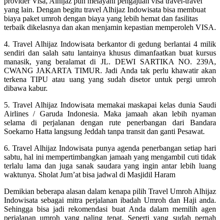
provider Visa, Alhijaz pun melayani pengajuan visa travel-travel
yang lain. Dengan begitu travel Alhijaz Indowisata bisa membuat
biaya paket umroh dengan biaya yang lebih hemat dan fasilitas
terbaik dikelasnya dan akan menjamin kepastian memperoleh VISA.
4. Travel Alhijaz Indowisata berkantor di gedung berlantai 4 milik
sendiri dan salah satu lantainya khusus dimanfaatkan buat kursus
manasik, yang beralamat di JL. DEWI SARTIKA NO. 239A,
CWANG JAKARTA TIMUR. Jadi Anda tak perlu khawatir akan
terkena TIPU atau uang yang sudah disetor untuk pergi umroh
dibawa kabur.
5. Travel Alhijaz Indowisata memakai maskapai kelas dunia Saudi
Airlines / Garuda Indonesia. Maka jamaah akan lebih nyaman
selama di perjalanan dengan rute penerbangan dari Bandara
Soekarno Hatta langsung Jeddah tanpa transit dan ganti Pesawat.
6. Travel Alhijaz Indowisata punya agenda penerbangan setiap hari
sabtu, hal ini mempertimbangkan jamaah yang mengambil cuti tidak
terlalu lama dan juga sanak saudara yang ingin antar lebih luang
waktunya. Sholat Jum’at bisa jadwal di Masjidil Haram
Demikian beberapa alasan dalam kenapa pilih Travel Umroh Alhijaz
Indowisata sebagai mitra perjalanan ibadah Umroh dan Haji anda.
Sehingga bisa jadi rekomendasi buat Anda dalam memilih agen
perjalanan umroh yang paling tepat. Seperti yang sudah pernah