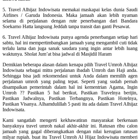
5. Travel Alhijaz Indowisata memakai maskapai kelas dunia Saudi
Airlines / Garuda Indonesia. Maka jamaah akan lebih nyaman
selama di perjalanan dengan rute penerbangan dari Bandara
Soekarno Hatta langsung Jeddah tanpa transit dan ganti Pesawat.
6. Travel Alhijaz Indowisata punya agenda penerbangan setiap hari
sabtu, hal ini mempertimbangkan jamaah yang mengambil cuti tidak
terlalu lama dan juga sanak saudara yang ingin antar lebih luang
waktunya. Sholat Jum’at bisa jadwal di Masjidil Haram
Demikian beberapa alasan dalam kenapa pilih Travel Umroh Alhijaz
Indowisata sebagai mitra perjalanan ibadah Umroh dan Haji anda.
Sehingga bisa jadi rekomendasi untuk Anda dalam memilih agen
perjalanan umroh yang paling tepat. Seperti yang sudah pernah
disampaikan pemerintah dalam hal ini kementrian Agama, Ingin
Umroh ?? Pastikan 5 hal berikut, Pastikan Travelnya berijin,
Pastikan Jadwalnya, Pastikan Terbangnya, Pastikan Hotelnya,
Pastikan Visanya. Alhamdulillah 5 pasti itu ada dalam Travel Alhijaz
Indowisata.
Kami sangatlah mengerti kekhawatiran masyarakat berkenaan
banyaknya travel umroh nakal akhir-akhir ini. Ratusan ribu calon
jamaah yang gagal diberangkatkan dengan nilai kerugian ratusan
milyar rupiah. buat itu Travel Umroh Al Hijaz Indowisata memberi