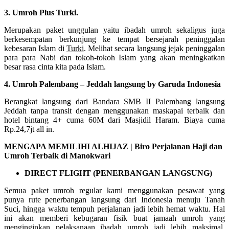
3. Umroh Plus Turki.
Merupakan paket unggulan yaitu ibadah umroh sekaligus juga
berkesempatan berkunjung ke tempat bersejarah peninggalan
kebesaran Islam di
Turki
. Melihat secara langsung jejak peninggalan
para para Nabi dan tokoh-tokoh Islam yang akan meningkatkan
besar rasa cinta kita pada Islam.
4. Umroh Palembang – Jeddah langsung by Garuda Indonesia
Berangkat langsung dari Bandara SMB II Palembang langsung
Jeddah tanpa transit dengan menggunakan maskapai terbaik dan
hotel bintang 4+ cuma 60M dari Masjidil Haram. Biaya cuma
Rp.24,7jt all in.
MENGAPA MEMILIHI ALHIJAZ | Biro Perjalanan Haji dan
Umroh Terbaik di Manokwari
DIRECT FLIGHT (PENERBANGAN LANGSUNG)
Semua paket umroh regular kami menggunakan pesawat yang
punya rute penerbangan langsung dari Indonesia menuju Tanah
Suci, hingga waktu tempuh perjalanan jadi lebih hemat waktu. Hal
ini akan memberi kebugaran fisik buat jamaah umroh yang
menginginkan pelaksanaan ibadah umroh jadi lebih maksimal.