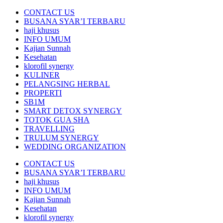
CONTACT US
BUSANA SYAR’I TERBARU
haji khusus
INFO UMUM
Kajian Sunnah
Kesehatan
klorofil synergy
KULINER
PELANGSING HERBAL
PROPERTI
SB1M
SMART DETOX SYNERGY
TOTOK GUA SHA
TRAVELLING
TRULUM SYNERGY
WEDDING ORGANIZATION
CONTACT US
BUSANA SYAR’I TERBARU
haji khusus
INFO UMUM
Kajian Sunnah
Kesehatan
klorofil synergy