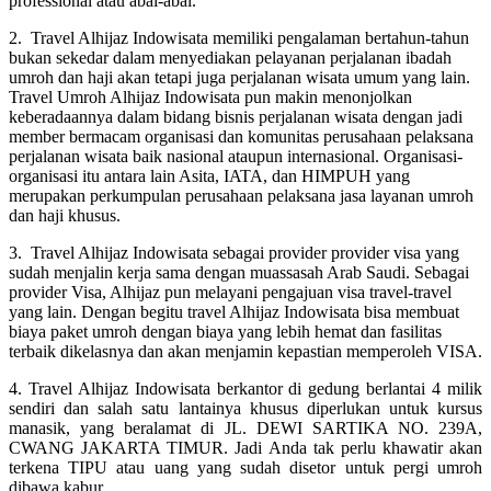
professional atau abal-abal.
2. Travel Alhijaz Indowisata memiliki pengalaman bertahun-tahun
bukan sekedar dalam menyediakan pelayanan perjalanan ibadah
umroh dan haji akan tetapi juga perjalanan wisata umum yang lain.
Travel Umroh Alhijaz Indowisata pun makin menonjolkan
keberadaannya dalam bidang bisnis perjalanan wisata dengan jadi
member bermacam organisasi dan komunitas perusahaan pelaksana
perjalanan wisata baik nasional ataupun internasional. Organisasi-
organisasi itu antara lain Asita, IATA, dan HIMPUH yang
merupakan perkumpulan perusahaan pelaksana jasa layanan umroh
dan haji khusus.
3. Travel Alhijaz Indowisata sebagai provider provider visa yang
sudah menjalin kerja sama dengan muassasah Arab Saudi. Sebagai
provider Visa, Alhijaz pun melayani pengajuan visa travel-travel
yang lain. Dengan begitu travel Alhijaz Indowisata bisa membuat
biaya paket umroh dengan biaya yang lebih hemat dan fasilitas
terbaik dikelasnya dan akan menjamin kepastian memperoleh VISA.
4. Travel Alhijaz Indowisata berkantor di gedung berlantai 4 milik
sendiri dan salah satu lantainya khusus diperlukan untuk kursus
manasik, yang beralamat di JL. DEWI SARTIKA NO. 239A,
CWANG JAKARTA TIMUR. Jadi Anda tak perlu khawatir akan
terkena TIPU atau uang yang sudah disetor untuk pergi umroh
dibawa kabur.