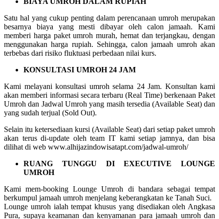
BIAYA UMROH DALAM RUPIAH
Satu hal yang cukup penting dalam perencanaan umroh merupakan
besarnya biaya yang mesti dibayar oleh calon jamaah. Kami
memberi harga paket umroh murah, hemat dan terjangkau, dengan
menggunakan harga rupiah. Sehingga, calon jamaah umroh akan
terbebas dari risiko fluktuasi perbedaan nilai kurs.
KONSULTASI UMROH 24 JAM
Kami melayani konsultasi umroh selama 24 Jam. Konsultan kami
akan memberi informasi secara terbaru (Real Time) berkenaan Paket
Umroh dan Jadwal Umroh yang masih tersedia (Available Seat) dan
yang sudah terjual (Sold Out).
Selain itu ketersediaan kursi (Available Seat) dari setiap paket umroh
akan terus di-update oleh team IT kami setiap jamnya, dan bisa
dilihat di web www.alhijazindowisatapt.com/jadwal-umroh/
RUANG TUNGGU DI EXECUTIVE LOUNGE
UMROH
Kami mem-booking Lounge Umroh di bandara sebagai tempat
berkumpul jamaah umroh menjelang keberangkatan ke Tanah Suci.
Lounge umroh ialah tempat khusus yang disediakan oleh Angkasa
Pura, supaya keamanan dan kenyamanan para jamaah umroh dan