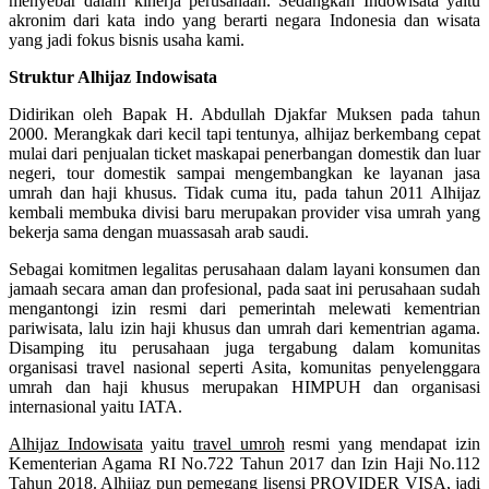
menyebar dalam kinerja perusahaan. Sedangkan Indowisata yaitu
akronim dari kata indo yang berarti negara Indonesia dan wisata
yang jadi fokus bisnis usaha kami.
Struktur Alhijaz Indowisata
Didirikan oleh Bapak H. Abdullah Djakfar Muksen pada tahun
2000. Merangkak dari kecil tapi tentunya, alhijaz berkembang cepat
mulai dari penjualan ticket maskapai penerbangan domestik dan luar
negeri, tour domestik sampai mengembangkan ke layanan jasa
umrah dan haji khusus. Tidak cuma itu, pada tahun 2011 Alhijaz
kembali membuka divisi baru merupakan provider visa umrah yang
bekerja sama dengan muassasah arab saudi.
Sebagai komitmen legalitas perusahaan dalam layani konsumen dan
jamaah secara aman dan profesional, pada saat ini perusahaan sudah
mengantongi izin resmi dari pemerintah melewati kementrian
pariwisata, lalu izin haji khusus dan umrah dari kementrian agama.
Disamping itu perusahaan juga tergabung dalam komunitas
organisasi travel nasional seperti Asita, komunitas penyelenggara
umrah dan haji khusus merupakan HIMPUH dan organisasi
internasional yaitu IATA.
Alhijaz Indowisata
yaitu
travel umroh
resmi yang mendapat izin
Kementerian Agama RI No.722 Tahun 2017 dan Izin Haji No.112
Tahun 2018. Alhijaz pun pemegang lisensi PROVIDER VISA, jadi