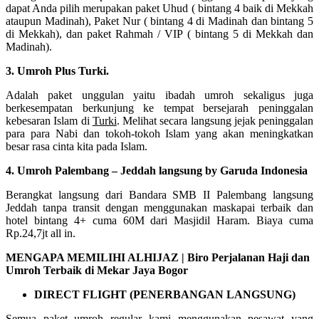
dapat Anda pilih merupakan paket Uhud ( bintang 4 baik di Mekkah
ataupun Madinah), Paket Nur ( bintang 4 di Madinah dan bintang 5
di Mekkah), dan paket Rahmah / VIP ( bintang 5 di Mekkah dan
Madinah).
3. Umroh Plus Turki.
Adalah paket unggulan yaitu ibadah umroh sekaligus juga
berkesempatan berkunjung ke tempat bersejarah peninggalan
kebesaran Islam di
Turki
. Melihat secara langsung jejak peninggalan
para para Nabi dan tokoh-tokoh Islam yang akan meningkatkan
besar rasa cinta kita pada Islam.
4. Umroh Palembang – Jeddah langsung by Garuda Indonesia
Berangkat langsung dari Bandara SMB II Palembang langsung
Jeddah tanpa transit dengan menggunakan maskapai terbaik dan
hotel bintang 4+ cuma 60M dari Masjidil Haram. Biaya cuma
Rp.24,7jt all in.
MENGAPA MEMILIHI ALHIJAZ | Biro Perjalanan Haji dan
Umroh Terbaik di Mekar Jaya Bogor
DIRECT FLIGHT (PENERBANGAN LANGSUNG)
Semua paket umroh regular kami menggunakan pesawat yang