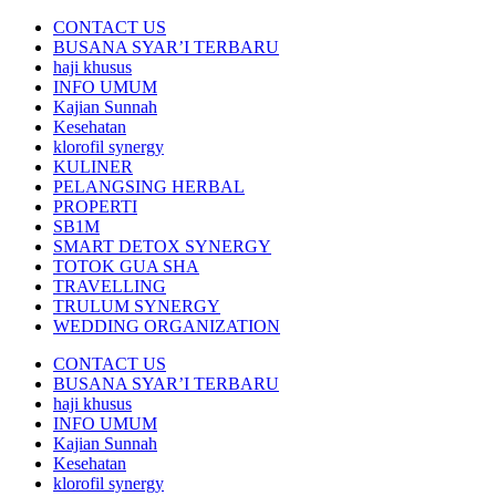
CONTACT US
BUSANA SYAR’I TERBARU
haji khusus
INFO UMUM
Kajian Sunnah
Kesehatan
klorofil synergy
KULINER
PELANGSING HERBAL
PROPERTI
SB1M
SMART DETOX SYNERGY
TOTOK GUA SHA
TRAVELLING
TRULUM SYNERGY
WEDDING ORGANIZATION
CONTACT US
BUSANA SYAR’I TERBARU
haji khusus
INFO UMUM
Kajian Sunnah
Kesehatan
klorofil synergy