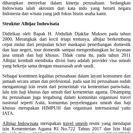
diharapkan menyebar dalam kinerja perusahaan. Sedangkan
Indowisata ialah akronim dari kata indo yang berarti negara
Indonesia dan wisata yang jadi fokus bisnis usaha kami.
Struktur Alhijaz Indowisata
Didirikan oleh Bapak H. Abdullah Djakfar Muksen pada tahun
2000. Merangkak dari kecil tetapi tentunya, alhijaz berkembang
cepat mulai dari penjualan ticket maskapai penerbangan domestik
dan luar negeri, tour domestik sampai mengembangkan ke layanan
jasa umrah dan haji khusus. Tidak cuma itu, pada tahun 2011
Alhijaz kembali membuka divisi baru adalah provider visa umrah
yang bekerja sama dengan muassasah arab saudi.
Sebagai komitmen legalitas perusahaan dalam layani konsumen dan
jamaah secara aman dan profesional, pada saat ini perusahaan sudah
mengantongi izin resmi dari pemerintah via kementrian pariwisata,
lalu izin haji khusus dan umrah dari kementrian agama. Disamping
itu perusahaan juga tergabung dalam komunitas organisasi travel
nasional seperti Asita, komunitas penyelenggara umrah dan haji
khusus merupakan HIMPUH dan organisasi internasional yaitu
IATA.
Alhijaz Indowisata
merupakan
travel umroh
resmi yang mendapat
izin Kementerian Agama RI No.722 Tahun 2017 dan Izin Haji