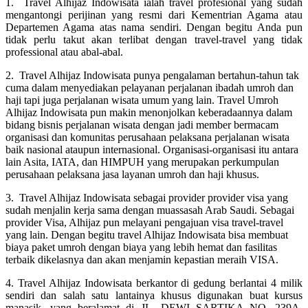
1. Travel Alhijaz Indowisata ialah travel profesional yang sudah
mengantongi perijinan yang resmi dari Kementrian Agama atau
Departemen Agama atas nama sendiri. Dengan begitu Anda pun
tidak perlu takut akan terlibat dengan travel-travel yang tidak
professional atau abal-abal.
2. Travel Alhijaz Indowisata punya pengalaman bertahun-tahun tak
cuma dalam menyediakan pelayanan perjalanan ibadah umroh dan
haji tapi juga perjalanan wisata umum yang lain. Travel Umroh
Alhijaz Indowisata pun makin menonjolkan keberadaannya dalam
bidang bisnis perjalanan wisata dengan jadi member bermacam
organisasi dan komunitas perusahaan pelaksana perjalanan wisata
baik nasional ataupun internasional. Organisasi-organisasi itu antara
lain Asita, IATA, dan HIMPUH yang merupakan perkumpulan
perusahaan pelaksana jasa layanan umroh dan haji khusus.
3. Travel Alhijaz Indowisata sebagai provider provider visa yang
sudah menjalin kerja sama dengan muassasah Arab Saudi. Sebagai
provider Visa, Alhijaz pun melayani pengajuan visa travel-travel
yang lain. Dengan begitu travel Alhijaz Indowisata bisa membuat
biaya paket umroh dengan biaya yang lebih hemat dan fasilitas
terbaik dikelasnya dan akan menjamin kepastian meraih VISA.
4. Travel Alhijaz Indowisata berkantor di gedung berlantai 4 milik
sendiri dan salah satu lantainya khusus digunakan buat kursus
manasik, yang beralamat di JL. DEWI SARTIKA NO. 239A,