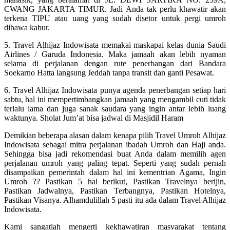
CWANG JAKARTA TIMUR. Jadi Anda tak perlu khawatir akan
terkena TIPU atau uang yang sudah disetor untuk pergi umroh
dibawa kabur.
5. Travel Alhijaz Indowisata memakai maskapai kelas dunia Saudi
Airlines / Garuda Indonesia. Maka jamaah akan lebih nyaman
selama di perjalanan dengan rute penerbangan dari Bandara
Soekarno Hatta langsung Jeddah tanpa transit dan ganti Pesawat.
6. Travel Alhijaz Indowisata punya agenda penerbangan setiap hari
sabtu, hal ini mempertimbangkan jamaah yang mengambil cuti tidak
terlalu lama dan juga sanak saudara yang ingin antar lebih luang
waktunya. Sholat Jum’at bisa jadwal di Masjidil Haram
Demikian beberapa alasan dalam kenapa pilih Travel Umroh Alhijaz
Indowisata sebagai mitra perjalanan ibadah Umroh dan Haji anda.
Sehingga bisa jadi rekomendasi buat Anda dalam memilih agen
perjalanan umroh yang paling tepat. Seperti yang sudah pernah
disampaikan pemerintah dalam hal ini kementrian Agama, Ingin
Umroh ?? Pastikan 5 hal berikut, Pastikan Travelnya berijin,
Pastikan Jadwalnya, Pastikan Terbangnya, Pastikan Hotelnya,
Pastikan Visanya. Alhamdulillah 5 pasti itu ada dalam Travel Alhijaz
Indowisata.
Kami sangatlah mengerti kekhawatiran masyarakat tentang