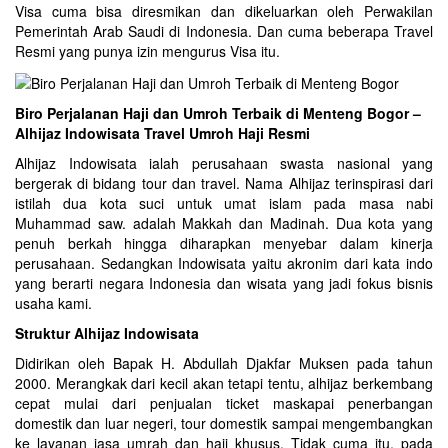
Visa cuma bisa diresmikan dan dikeluarkan oleh Perwakilan
Pemerintah Arab Saudi di Indonesia. Dan cuma beberapa Travel
Resmi yang punya izin mengurus Visa itu.
Biro Perjalanan Haji dan Umroh Terbaik di Menteng Bogor –
Alhijaz Indowisata Travel Umroh Haji Resmi
Alhijaz Indowisata ialah perusahaan swasta nasional yang
bergerak di bidang tour dan travel. Nama Alhijaz terinspirasi dari
istilah dua kota suci untuk umat islam pada masa nabi
Muhammad saw. adalah Makkah dan Madinah. Dua kota yang
penuh berkah hingga diharapkan menyebar dalam kinerja
perusahaan. Sedangkan Indowisata yaitu akronim dari kata indo
yang berarti negara Indonesia dan wisata yang jadi fokus bisnis
usaha kami.
Struktur Alhijaz Indowisata
Didirikan oleh Bapak H. Abdullah Djakfar Muksen pada tahun
2000. Merangkak dari kecil akan tetapi tentu, alhijaz berkembang
cepat mulai dari penjualan ticket maskapai penerbangan
domestik dan luar negeri, tour domestik sampai mengembangkan
ke layanan jasa umrah dan haji khusus. Tidak cuma itu, pada