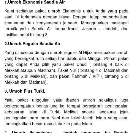
1.Umroh Ekonomis Saudia Air
Kami sediakan paket umroh Ekonomis untuk Anda yang pada
saat ini terkendala dengan biaya. Dengan tetap memerhatikan
keamanan dan kenyamanan jamaah. Menggunakan maskapai
terbaik yaitu Saudia Air tanpa transit Jakarta – Jeddah, dan
fasilitas hotel bintang 3.
2.Umroh Reguler Saudia Air
Yang dimaksud dengan umroh reguler Al Hijaz merupakan umroh
yang berangkat rutin setiap hari Sabtu dan Minggu. Pilihan paket
yang dapat Anda pilih yaitu paket Uhud ( bintang 4 baik di
Mekkah ataupun Madinah), Paket Nur ( bintang 4 di Madinah dan
bintang 5 di Mekkah), dan paket Rahmah / VIP ( bintang 5 di
Mekkah dan Madinah).
3. Umroh Plus Turki.
Yaitu paket unggulan yaitu ibadah umroh sekaligus juga
berkesempatan berkunjung ke tempat bersejarah peninggalan
kebesaran Islam di
Turki
. Melihat secara langsung jejak
peninggalan para para Nabi dan tokoh-tokoh Islam yang akan
meningkatkan besar rasa cinta kita pada Islam.
4. Umroh Palembang – Jeddah langsung by Garuda