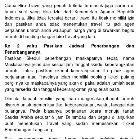
Cuma Biro Travel yang penuhi kriteria termasuk juga sarana di
tanah suci yang bisa izin dari Kementrian Agama Republik
Indonesia. Jika tidak tercatat berarti travel itu tidak memiliki izin
dan pastikan anda tidak menentukan travel itu jadi agen
perjalanan umroh anda walaupun harga yang di tawarkan begitu
murah di banding dengan biro travel yang lain.
Ke 2 yaitu Pastikan Jadwal Penerbangan dan
Penerbangannya
Pastikan Skedul penerbangan maskapainya tepat, nama
Maskapainya jelas dan sesuai jam tanggal skedul keberangkatan
umroh. Untuk pastikan skedul keberangkatan itu pihak agen
perjalanan atau Travelnya telah memiliki booking ticket pulang
pergi nya ke maskapainya yang akan di pakai adalah jumlah seat
yang tersedia dan tanggal keberangkatan yang telah pasti.
Diminta Jamaah muslim yang mau mengerjakan ibadah umroh
disuruh untuk memeriksa tiket keberangkatan, waktu, tanggal dan
pulangnya. Pada biasanya perjalanan udara menuju tanah
Saudia Arabia seputar 9 jam Di himbau dan begitu di anjurkan
buat menentukan Travel yang sudah memesankan Ticket
Penerbangan Langsung.
Bila maskapainya mesti harus transit terlebih dahulu,