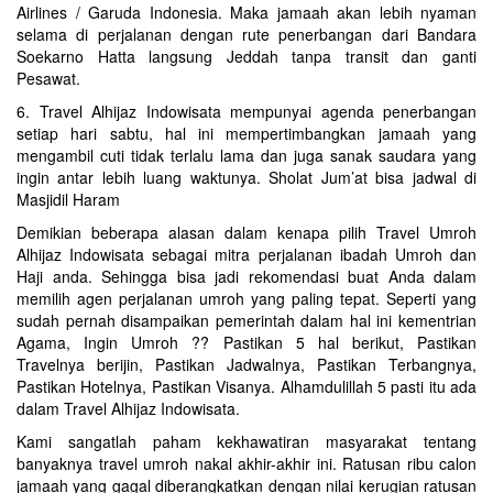
Airlines / Garuda Indonesia. Maka jamaah akan lebih nyaman
selama di perjalanan dengan rute penerbangan dari Bandara
Soekarno Hatta langsung Jeddah tanpa transit dan ganti
Pesawat.
6. Travel Alhijaz Indowisata mempunyai agenda penerbangan
setiap hari sabtu, hal ini mempertimbangkan jamaah yang
mengambil cuti tidak terlalu lama dan juga sanak saudara yang
ingin antar lebih luang waktunya. Sholat Jum’at bisa jadwal di
Masjidil Haram
Demikian beberapa alasan dalam kenapa pilih Travel Umroh
Alhijaz Indowisata sebagai mitra perjalanan ibadah Umroh dan
Haji anda. Sehingga bisa jadi rekomendasi buat Anda dalam
memilih agen perjalanan umroh yang paling tepat. Seperti yang
sudah pernah disampaikan pemerintah dalam hal ini kementrian
Agama, Ingin Umroh ?? Pastikan 5 hal berikut, Pastikan
Travelnya berijin, Pastikan Jadwalnya, Pastikan Terbangnya,
Pastikan Hotelnya, Pastikan Visanya. Alhamdulillah 5 pasti itu ada
dalam Travel Alhijaz Indowisata.
Kami sangatlah paham kekhawatiran masyarakat tentang
banyaknya travel umroh nakal akhir-akhir ini. Ratusan ribu calon
jamaah yang gagal diberangkatkan dengan nilai kerugian ratusan