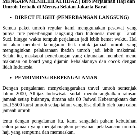
MENGAPA MEMILIHI ALHIJAZ | Biro Perjalanan Haji dan
Umroh Terbaik di Meruya Selatan Jakarta Barat
DIRECT FLIGHT (PENERBANGAN LANGSUNG)
Semua paket umroh regular kami menggunakan pesawat yang
punya rute penerbangan langsung dari Indonesia menuju Tanah
Suci, hingga waktu tempuh perjalanan jadi lebih hemat waktu. Hal
ini akan memberi kebugaran fisik untuk jamaah umroh yang
menginginkan pelaksanaan ibadah umroh jadi lebih maksimal.
Selain itu, maskapai penerbangan yang digunakan memberi menu
makanan on-board yang dijamin kehalalannya dan cocok dengan
lidah Indonesia.
PEMBIMBING BERPENGALAMAN
Dengan pengalaman menyelenggarakan travel umroh semenjak
tahun 2000, Alhijaz Indowisata sudah memberangkatkan ratusan
jamaah setiap bulannya, dimana ada 80 Jadwal Keberangkatan dan
total 5500 kursi umroh setiap tahun yang bisa dipilih oleh para calon
jamaah umroh.
tentu dengan pengalaman itu, kami sangatlah paham kebutuhan
calon jamaah yang mengaharapkan pelayanan pelaksanaan umroh-
haji yang sempurna dan memuaskan.