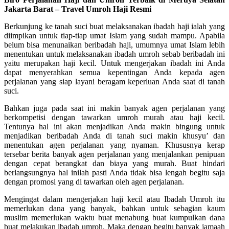
Jakarta Barat – Travel Umroh Haji Resmi
Berkunjung ke tanah suci buat melaksanakan ibadah haji ialah yang
diimpikan untuk tiap-tiap umat Islam yang sudah mampu. Apabila
belum bisa menunaikan beribadah haji, umumnya umat Islam lebih
menentukan untuk melaksanakan ibadah umroh sebab beribadah ini
yaitu merupakan haji kecil. Untuk mengerjakan ibadah ini Anda
dapat menyerahkan semua kepentingan Anda kepada agen
perjalanan yang siap layani beragam keperluan Anda saat di tanah
suci.
Bahkan juga pada saat ini makin banyak agen perjalanan yang
berkompetisi dengan tawarkan umroh murah atau haji kecil.
Tentunya hal ini akan menjadikan Anda makin bingung untuk
menjadikan beribadah Anda di tanah suci makin khusyu’ dan
menentukan agen perjalanan yang nyaman. Khususnya kerap
tersebar berita banyak agen perjalanan yang menjalankan penipuan
dengan cepat berangkat dan biaya yang murah. Buat hindari
berlangsungnya hal inilah pasti Anda tidak bisa lengah begitu saja
dengan promosi yang di tawarkan oleh agen perjalanan.
Mengingat dalam mengerjakan haji kecil atau Ibadah Umroh itu
memerlukan dana yang banyak, bahkan untuk sebagian kaum
muslim memerlukan waktu buat menabung buat kumpulkan dana
buat melakukan ibadah umroh. Maka dengan begitu banyak jamaah