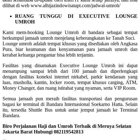
dilihat di web www.alhijazindowisatapt.com/jadwal-umroh/
RUANG TUNGGU DI EXECUTIVE LOUNGE
UMROH
Kami mem-booking Lounge Umroh di bandara sebagai tempat
berkumpul jamaah umroh menjelang keberangkatan ke Tanah Suci.
Lounge umroh adalah tempat khusus yang disediakan oleh Angkasa
Pura, biar keamanan dan kenyamanan para jamaah umroh dan
kerabat keluarga pengantar bisa lebih terjamin.
Fasilitas yang dinamakan Executive Lounge Umroh ini dapat
menampung sampai lebih dari 100 jamaah dan diperlengkapi
dengan fasilitas koneksi internet nirkabel, parkir kendaraan yang
luas, musholla, kantin, locker room, tempat khusus carging, ATM,
Money Changer, dan ruang istirahat yang nyaman, serta VIP Room.
Semua jamaah pun meraih fasilitas transportasi dan pengurusan
bagasi ke terminal di Bandara Internasional Soekarno Hatta. Selain
itu, tersedia Shuttle Bus untuk antar jemput jamaah ke Terminal
Bandara.
Biro Perjalanan Haji dan Umroh Terbaik di Meruya Selatan
Jakarta Barat Hubungi 082119542813