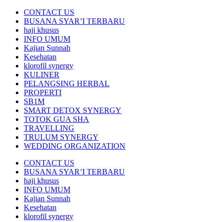
CONTACT US
BUSANA SYAR’I TERBARU
haji khusus
INFO UMUM
Kajian Sunnah
Kesehatan
klorofil synergy
KULINER
PELANGSING HERBAL
PROPERTI
SB1M
SMART DETOX SYNERGY
TOTOK GUA SHA
TRAVELLING
TRULUM SYNERGY
WEDDING ORGANIZATION
CONTACT US
BUSANA SYAR’I TERBARU
haji khusus
INFO UMUM
Kajian Sunnah
Kesehatan
klorofil synergy