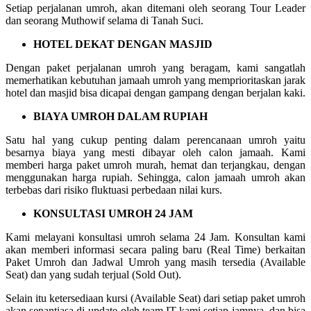
Setiap perjalanan umroh, akan ditemani oleh seorang Tour Leader
dan seorang Muthowif selama di Tanah Suci.
HOTEL DEKAT DENGAN MASJID
Dengan paket perjalanan umroh yang beragam, kami sangatlah
memerhatikan kebutuhan jamaah umroh yang memprioritaskan jarak
hotel dan masjid bisa dicapai dengan gampang dengan berjalan kaki.
BIAYA UMROH DALAM RUPIAH
Satu hal yang cukup penting dalam perencanaan umroh yaitu
besarnya biaya yang mesti dibayar oleh calon jamaah. Kami
memberi harga paket umroh murah, hemat dan terjangkau, dengan
menggunakan harga rupiah. Sehingga, calon jamaah umroh akan
terbebas dari risiko fluktuasi perbedaan nilai kurs.
KONSULTASI UMROH 24 JAM
Kami melayani konsultasi umroh selama 24 Jam. Konsultan kami
akan memberi informasi secara paling baru (Real Time) berkaitan
Paket Umroh dan Jadwal Umroh yang masih tersedia (Available
Seat) dan yang sudah terjual (Sold Out).
Selain itu ketersediaan kursi (Available Seat) dari setiap paket umroh
akan senantiasa di-update oleh team IT kami setiap jamnya, dan bisa