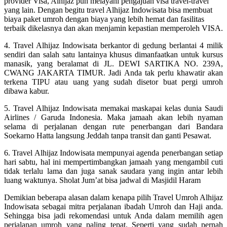
provider Visa, Alhijaz pun melayani pengajuan visa travel-travel
yang lain. Dengan begitu travel Alhijaz Indowisata bisa membuat
biaya paket umroh dengan biaya yang lebih hemat dan fasilitas
terbaik dikelasnya dan akan menjamin kepastian memperoleh VISA.
4. Travel Alhijaz Indowisata berkantor di gedung berlantai 4 milik
sendiri dan salah satu lantainya khusus dimanfaatkan untuk kursus
manasik, yang beralamat di JL. DEWI SARTIKA NO. 239A,
CWANG JAKARTA TIMUR. Jadi Anda tak perlu khawatir akan
terkena TIPU atau uang yang sudah disetor buat pergi umroh
dibawa kabur.
5. Travel Alhijaz Indowisata memakai maskapai kelas dunia Saudi
Airlines / Garuda Indonesia. Maka jamaah akan lebih nyaman
selama di perjalanan dengan rute penerbangan dari Bandara
Soekarno Hatta langsung Jeddah tanpa transit dan ganti Pesawat.
6. Travel Alhijaz Indowisata mempunyai agenda penerbangan setiap
hari sabtu, hal ini mempertimbangkan jamaah yang mengambil cuti
tidak terlalu lama dan juga sanak saudara yang ingin antar lebih
luang waktunya. Sholat Jum’at bisa jadwal di Masjidil Haram
Demikian beberapa alasan dalam kenapa pilih Travel Umroh Alhijaz
Indowisata sebagai mitra perjalanan ibadah Umroh dan Haji anda.
Sehingga bisa jadi rekomendasi untuk Anda dalam memilih agen
perjalanan umroh yang paling tepat. Seperti yang sudah pernah