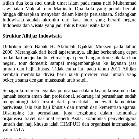
istilah dua kota suci untuk umat islam pada masa nabi Muhammad
saw. ialah Makkah dan Madinah. Dua kota yang penuh berkah
hingga diharapkan menyebar dalam kinerja perusahaan. Sedangkan
Indowisata adalah akronim dari kata indo yang berarti negara
Indonesia dan wisata yang jadi fokus bisnis usaha kami.
Struktur Alhijaz Indowisata
Didirikan oleh Bapak H. Abdullah Djakfar Muksen pada tahun
2000. Merangkak dari kecil tapi tentunya, alhijaz berkembang cepat
mulai dari penjualan ticket maskapai penerbangan domestik dan luar
negeri, tour domestik sampai mengembangkan ke layanan jasa
umrah dan haji khusus. Tidak cuma itu, pada tahun 2011 Alhijaz
kembali membuka divisi baru ialah provider visa umrah yang
bekerja sama dengan muassasah arab saudi.
Sebagai komitmen legalitas perusahaan dalam layani konsumen dan
jamaah secara aman dan profesional, sekarang ini perusahaan sudah
mengantongi izin resmi dari pemerintah melewati kementrian
pariwisata, lalu izin haji khusus dan umrah dari kementrian agama.
Disamping itu perusahaan juga tergabung dalam komunitas
organisasi travel nasional seperti Asita, komunitas penyelenggara
umrah dan haji khusus ialah HIMPUH dan organisasi internasional
yaitu IATA.