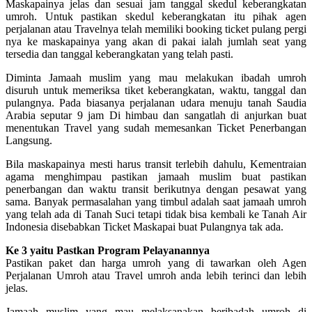
Maskapainya jelas dan sesuai jam tanggal skedul keberangkatan
umroh. Untuk pastikan skedul keberangkatan itu pihak agen
perjalanan atau Travelnya telah memiliki booking ticket pulang pergi
nya ke maskapainya yang akan di pakai ialah jumlah seat yang
tersedia dan tanggal keberangkatan yang telah pasti.
Diminta Jamaah muslim yang mau melakukan ibadah umroh
disuruh untuk memeriksa tiket keberangkatan, waktu, tanggal dan
pulangnya. Pada biasanya perjalanan udara menuju tanah Saudia
Arabia seputar 9 jam Di himbau dan sangatlah di anjurkan buat
menentukan Travel yang sudah memesankan Ticket Penerbangan
Langsung.
Bila maskapainya mesti harus transit terlebih dahulu, Kementraian
agama menghimpau pastikan jamaah muslim buat pastikan
penerbangan dan waktu transit berikutnya dengan pesawat yang
sama. Banyak permasalahan yang timbul adalah saat jamaah umroh
yang telah ada di Tanah Suci tetapi tidak bisa kembali ke Tanah Air
Indonesia disebabkan Ticket Maskapai buat Pulangnya tak ada.
Ke 3 yaitu Pastkan Program Pelayanannya
Pastikan paket dan harga umroh yang di tawarkan oleh Agen
Perjalanan Umroh atau Travel umroh anda lebih terinci dan lebih
jelas.
Jamaah muslim yang mau melaksanakan beribadah umroh di