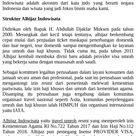
Indowisata adalah akronim dari kata indo yang berarti negara
Indonesia dan wisata yang jadi fokus bisnis usaha kami.
Struktur Alhijaz Indowisata
Didirikan oleh Bapak H. Abdullah Djakfar Muksen pada tahun
2000. Merangkak dari kecil tetapi tentunya, alhijaz berkembang
cepat mulai dari penjualan ticket maskapai penerbangan domestik
dan luar negeri, tour domestik sampai mengembangkan ke layanan
jasa umrah dan haji khusus. Tidak cuma itu, pada tahun 2011
Alhijaz kembali membuka divisi baru adalah provider visa umrah
yang bekerja sama dengan muassasah arab saudi.
Sebagai komitmen legalitas perusahaan dalam layani konsumen dan
jamaah secara aman dan profesional, pada saat ini perusahaan sudah
mengantongi izin resmi dari pemerintah melewati kementrian
pariwisata, lalu izin haji khusus dan umrah dari kementrian agama.
Disamping itu perusahaan juga tergabung dalam komunitas
organisasi travel nasional seperti Asita, komunitas penyelenggara
umrah dan haji khusus ialah HIMPUH dan organisasi internasional
yaitu IATA.
Alhijaz Indowisata
yaitu
travel umroh
resmi yang memperoleh izin
Kementerian Agama RI No.722 Tahun 2017 dan Izin Haji No.112
Tahun 2018. Alhijaz pun pemegang lisensi PROVIDER VISA,