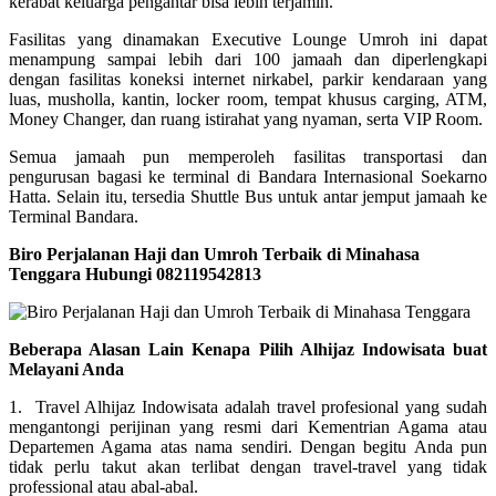
kerabat keluarga pengantar bisa lebih terjamin.
Fasilitas yang dinamakan Executive Lounge Umroh ini dapat
menampung sampai lebih dari 100 jamaah dan diperlengkapi
dengan fasilitas koneksi internet nirkabel, parkir kendaraan yang
luas, musholla, kantin, locker room, tempat khusus carging, ATM,
Money Changer, dan ruang istirahat yang nyaman, serta VIP Room.
Semua jamaah pun memperoleh fasilitas transportasi dan
pengurusan bagasi ke terminal di Bandara Internasional Soekarno
Hatta. Selain itu, tersedia Shuttle Bus untuk antar jemput jamaah ke
Terminal Bandara.
Biro Perjalanan Haji dan Umroh Terbaik di Minahasa
Tenggara Hubungi 082119542813
Beberapa Alasan Lain Kenapa Pilih Alhijaz Indowisata buat
Melayani Anda
1. Travel Alhijaz Indowisata adalah travel profesional yang sudah
mengantongi perijinan yang resmi dari Kementrian Agama atau
Departemen Agama atas nama sendiri. Dengan begitu Anda pun
tidak perlu takut akan terlibat dengan travel-travel yang tidak
professional atau abal-abal.