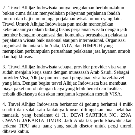
2. Travel Alhijaz Indowisata punya pengalaman bertahun-tahun
bukan cuma dalam menyediakan pelayanan perjalanan ibadah
umroh dan haji namun juga perjalanan wisata umum yang lain.
Travel Umroh Alhijaz Indowisata pun makin menonjolkan
keberadaannya dalam bidang bisnis perjalanan wisata dengan jadi
member beragam organisasi dan komunitas perusahaan pelaksana
perjalanan wisata baik nasional ataupun internasional. Organisasi-
organisasi itu antara lain Asita, IATA, dan HIMPUH yang
merupakan perkumpulan perusahaan pelaksana jasa layanan umroh
dan haji khusus.
3. Travel Alhijaz Indowisata sebagai provider provider visa yang
sudah menjalin kerja sama dengan muassasah Arab Saudi. Sebagai
provider Visa, Alhijaz pun melayani pengajuan visa travel-travel
yang lain. Dengan begitu travel Alhijaz Indowisata bisa membuat
biaya paket umroh dengan biaya yang lebih hemat dan fasilitas
terbaik dikelasnya dan akan menjamin kepastian meraih VISA.
4. Travel Alhijaz Indowisata berkantor di gedung berlantai 4 milik
sendiri dan salah satu lantainya khusus difungsikan buat pelatihan
manasik, yang beralamat di JL. DEWI SARTIKA NO. 239A,
CWANG JAKARTA TIMUR. Jadi Anda tak perlu khawatir akan
terkena TIPU atau uang yang sudah disetor untuk pergi umroh
dibawa kabur.