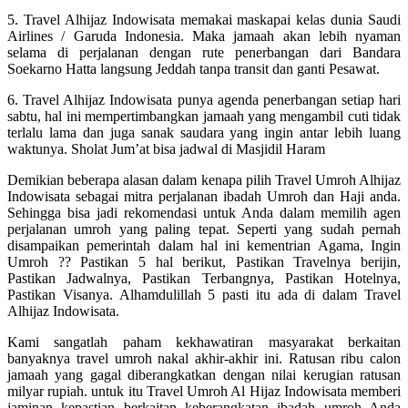
5. Travel Alhijaz Indowisata memakai maskapai kelas dunia Saudi
Airlines / Garuda Indonesia. Maka jamaah akan lebih nyaman
selama di perjalanan dengan rute penerbangan dari Bandara
Soekarno Hatta langsung Jeddah tanpa transit dan ganti Pesawat.
6. Travel Alhijaz Indowisata punya agenda penerbangan setiap hari
sabtu, hal ini mempertimbangkan jamaah yang mengambil cuti tidak
terlalu lama dan juga sanak saudara yang ingin antar lebih luang
waktunya. Sholat Jum’at bisa jadwal di Masjidil Haram
Demikian beberapa alasan dalam kenapa pilih Travel Umroh Alhijaz
Indowisata sebagai mitra perjalanan ibadah Umroh dan Haji anda.
Sehingga bisa jadi rekomendasi untuk Anda dalam memilih agen
perjalanan umroh yang paling tepat. Seperti yang sudah pernah
disampaikan pemerintah dalam hal ini kementrian Agama, Ingin
Umroh ?? Pastikan 5 hal berikut, Pastikan Travelnya berijin,
Pastikan Jadwalnya, Pastikan Terbangnya, Pastikan Hotelnya,
Pastikan Visanya. Alhamdulillah 5 pasti itu ada di dalam Travel
Alhijaz Indowisata.
Kami sangatlah paham kekhawatiran masyarakat berkaitan
banyaknya travel umroh nakal akhir-akhir ini. Ratusan ribu calon
jamaah yang gagal diberangkatkan dengan nilai kerugian ratusan
milyar rupiah. untuk itu Travel Umroh Al Hijaz Indowisata memberi
jaminan kepastian berkaitan keberangkatan ibadah umroh Anda