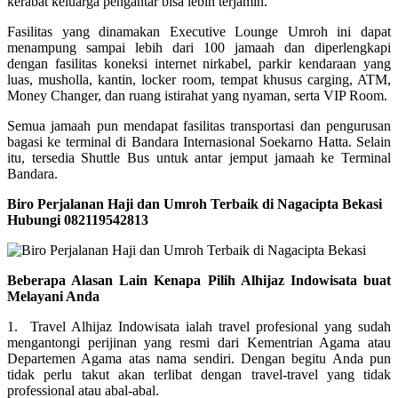
kerabat keluarga pengantar bisa lebih terjamin.
Fasilitas yang dinamakan Executive Lounge Umroh ini dapat
menampung sampai lebih dari 100 jamaah dan diperlengkapi
dengan fasilitas koneksi internet nirkabel, parkir kendaraan yang
luas, musholla, kantin, locker room, tempat khusus carging, ATM,
Money Changer, dan ruang istirahat yang nyaman, serta VIP Room.
Semua jamaah pun mendapat fasilitas transportasi dan pengurusan
bagasi ke terminal di Bandara Internasional Soekarno Hatta. Selain
itu, tersedia Shuttle Bus untuk antar jemput jamaah ke Terminal
Bandara.
Biro Perjalanan Haji dan Umroh Terbaik di Nagacipta Bekasi
Hubungi 082119542813
Beberapa Alasan Lain Kenapa Pilih Alhijaz Indowisata buat
Melayani Anda
1. Travel Alhijaz Indowisata ialah travel profesional yang sudah
mengantongi perijinan yang resmi dari Kementrian Agama atau
Departemen Agama atas nama sendiri. Dengan begitu Anda pun
tidak perlu takut akan terlibat dengan travel-travel yang tidak
professional atau abal-abal.