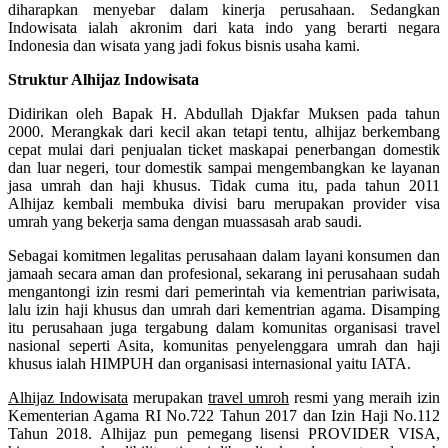
diharapkan menyebar dalam kinerja perusahaan. Sedangkan
Indowisata ialah akronim dari kata indo yang berarti negara
Indonesia dan wisata yang jadi fokus bisnis usaha kami.
Struktur Alhijaz Indowisata
Didirikan oleh Bapak H. Abdullah Djakfar Muksen pada tahun
2000. Merangkak dari kecil akan tetapi tentu, alhijaz berkembang
cepat mulai dari penjualan ticket maskapai penerbangan domestik
dan luar negeri, tour domestik sampai mengembangkan ke layanan
jasa umrah dan haji khusus. Tidak cuma itu, pada tahun 2011
Alhijaz kembali membuka divisi baru merupakan provider visa
umrah yang bekerja sama dengan muassasah arab saudi.
Sebagai komitmen legalitas perusahaan dalam layani konsumen dan
jamaah secara aman dan profesional, sekarang ini perusahaan sudah
mengantongi izin resmi dari pemerintah via kementrian pariwisata,
lalu izin haji khusus dan umrah dari kementrian agama. Disamping
itu perusahaan juga tergabung dalam komunitas organisasi travel
nasional seperti Asita, komunitas penyelenggara umrah dan haji
khusus ialah HIMPUH dan organisasi internasional yaitu IATA.
Alhijaz Indowisata
merupakan
travel umroh
resmi yang meraih izin
Kementerian Agama RI No.722 Tahun 2017 dan Izin Haji No.112
Tahun 2018. Alhijaz pun pemegang lisensi PROVIDER VISA,