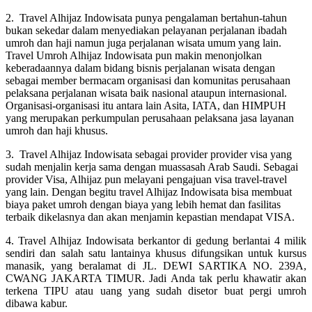
2. Travel Alhijaz Indowisata punya pengalaman bertahun-tahun
bukan sekedar dalam menyediakan pelayanan perjalanan ibadah
umroh dan haji namun juga perjalanan wisata umum yang lain.
Travel Umroh Alhijaz Indowisata pun makin menonjolkan
keberadaannya dalam bidang bisnis perjalanan wisata dengan
sebagai member bermacam organisasi dan komunitas perusahaan
pelaksana perjalanan wisata baik nasional ataupun internasional.
Organisasi-organisasi itu antara lain Asita, IATA, dan HIMPUH
yang merupakan perkumpulan perusahaan pelaksana jasa layanan
umroh dan haji khusus.
3. Travel Alhijaz Indowisata sebagai provider provider visa yang
sudah menjalin kerja sama dengan muassasah Arab Saudi. Sebagai
provider Visa, Alhijaz pun melayani pengajuan visa travel-travel
yang lain. Dengan begitu travel Alhijaz Indowisata bisa membuat
biaya paket umroh dengan biaya yang lebih hemat dan fasilitas
terbaik dikelasnya dan akan menjamin kepastian mendapat VISA.
4. Travel Alhijaz Indowisata berkantor di gedung berlantai 4 milik
sendiri dan salah satu lantainya khusus difungsikan untuk kursus
manasik, yang beralamat di JL. DEWI SARTIKA NO. 239A,
CWANG JAKARTA TIMUR. Jadi Anda tak perlu khawatir akan
terkena TIPU atau uang yang sudah disetor buat pergi umroh
dibawa kabur.