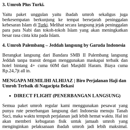
3. Umroh Plus Turki.
Yaitu paket unggulan yaitu ibadah umroh sekaligus juga
berkesempatan berkunjung ke tempat bersejarah peninggalan
kebesaran Islam di
Turki
. Melihat secara langsung jejak peninggalan
para para Nabi dan tokoh-tokoh Islam yang akan meningkatkan
besar rasa cinta kita pada Islam.
4. Umroh Palembang – Jeddah langsung by Garuda Indonesia
Berangkat langsung dari Bandara SMB II Palembang langsung
Jeddah tanpa transit dengan menggunakan maskapai terbaik dan
hotel bintang 4+ cuma 60M dari Masjidil Haram. Biaya cuma
Rp.24,7jt all in.
MENGAPA MEMILIHI ALHIJAZ | Biro Perjalanan Haji dan
Umroh Terbaik di Nagacipta Bekasi
DIRECT FLIGHT (PENERBANGAN LANGSUNG)
Semua paket umroh regular kami menggunakan pesawat yang
punya rute penerbangan langsung dari Indonesia menuju Tanah
Suci, maka waktu tempuh perjalanan jadi lebih hemat waktu. Hal ini
akan memberi kebugaran fisik untuk jamaah umroh yang
menginginkan pelaksanaan ibadah umroh jadi lebih maksimal.