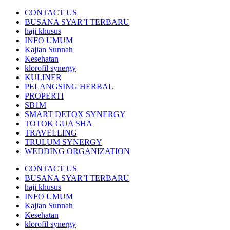
CONTACT US
BUSANA SYAR’I TERBARU
haji khusus
INFO UMUM
Kajian Sunnah
Kesehatan
klorofil synergy
KULINER
PELANGSING HERBAL
PROPERTI
SB1M
SMART DETOX SYNERGY
TOTOK GUA SHA
TRAVELLING
TRULUM SYNERGY
WEDDING ORGANIZATION
CONTACT US
BUSANA SYAR’I TERBARU
haji khusus
INFO UMUM
Kajian Sunnah
Kesehatan
klorofil synergy