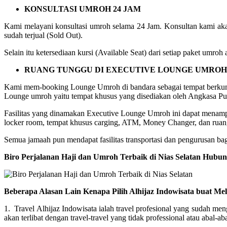
KONSULTASI UMROH 24 JAM
Kami melayani konsultasi umroh selama 24 Jam. Konsultan kami aka
sudah terjual (Sold Out).
Selain itu ketersediaan kursi (Available Seat) dari setiap paket umr
RUANG TUNGGU DI EXECUTIVE LOUNGE UMROH
Kami mem-booking Lounge Umroh di bandara sebagai tempat berkum
Lounge umroh yaitu tempat khusus yang disediakan oleh Angkasa Pur
Fasilitas yang dinamakan Executive Lounge Umroh ini dapat menampung
locker room, tempat khusus carging, ATM, Money Changer, dan ruang
Semua jamaah pun mendapat fasilitas transportasi dan pengurusan baga
Biro Perjalanan Haji dan Umroh Terbaik di Nias Selatan Hubu
Beberapa Alasan Lain Kenapa Pilih Alhijaz Indowisata buat Me
1. Travel Alhijaz Indowisata ialah travel profesional yang sudah m
akan terlibat dengan travel-travel yang tidak professional atau abal-aba