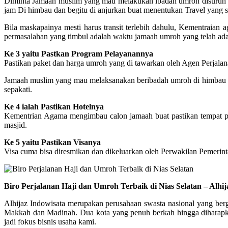
Diminta Jamaah muslim yang mau melakukan ibadah umroh disuruh un
jam Di himbau dan begitu di anjurkan buat menentukan Travel yan
Bila maskapainya mesti harus transit terlebih dahulu, Kementraia
permasalahan yang timbul adalah waktu jamaah umroh yang telah ada 
Ke 3 yaitu Pastkan Program Pelayanannya
Pastikan paket dan harga umroh yang di tawarkan oleh Agen Perjalana
Jamaah muslim yang mau melaksanakan beribadah umroh di himbau biar
sepakati.
Ke 4 ialah Pastikan Hotelnya
Kementrian Agama mengimbau calon jamaah buat pastikan tempat peng
masjid.
Ke 5 yaitu Pastikan Visanya
Visa cuma bisa diresmikan dan dikeluarkan oleh Perwakilan Pemerin
Biro Perjalanan Haji dan Umroh Terbaik di Nias Selatan – Alh
Alhijaz Indowisata merupakan perusahaan swasta nasional yang berge
Makkah dan Madinah. Dua kota yang penuh berkah hingga diharapkan
jadi fokus bisnis usaha kami.