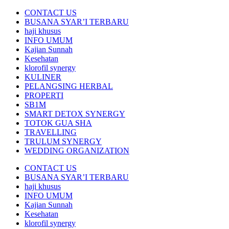
CONTACT US
BUSANA SYAR’I TERBARU
haji khusus
INFO UMUM
Kajian Sunnah
Kesehatan
klorofil synergy
KULINER
PELANGSING HERBAL
PROPERTI
SB1M
SMART DETOX SYNERGY
TOTOK GUA SHA
TRAVELLING
TRULUM SYNERGY
WEDDING ORGANIZATION
CONTACT US
BUSANA SYAR’I TERBARU
haji khusus
INFO UMUM
Kajian Sunnah
Kesehatan
klorofil synergy