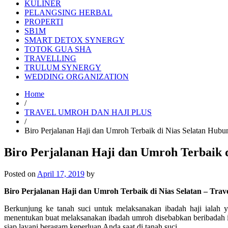
KULINER
PELANGSING HERBAL
PROPERTI
SB1M
SMART DETOX SYNERGY
TOTOK GUA SHA
TRAVELLING
TRULUM SYNERGY
WEDDING ORGANIZATION
Home
/
TRAVEL UMROH DAN HAJI PLUS
/
Biro Perjalanan Haji dan Umroh Terbaik di Nias Selatan Hub
Biro Perjalanan Haji dan Umroh Terbaik 
Posted on
April 17, 2019
by
Biro Perjalanan Haji dan Umroh Terbaik di Nias Selatan – Tra
Berkunjung ke tanah suci untuk melaksanakan ibadah haji ialah 
menentukan buat melaksanakan ibadah umroh disebabkan beribadah i
siap layani beragam keperluan Anda saat di tanah suci.