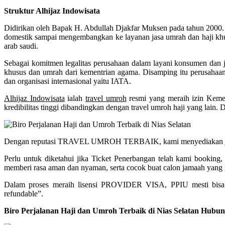
Struktur Alhijaz Indowisata
Didirikan oleh Bapak H. Abdullah Djakfar Muksen pada tahun 2000. Me
domestik sampai mengembangkan ke layanan jasa umrah dan haji khus
arab saudi.
Sebagai komitmen legalitas perusahaan dalam layani konsumen dan ja
khusus dan umrah dari kementrian agama. Disamping itu perusahaan
dan organisasi internasional yaitu IATA.
Alhijaz Indowisata
ialah
travel umroh
resmi yang meraih izin Kem
kredibilitas tinggi dibandingkan dengan travel umroh haji yang lain. 
Dengan reputasi TRAVEL UMROH TERBAIK, kami menyediakan jadwal 
Perlu untuk diketahui jika Ticket Penerbangan telah kami booking
memberi rasa aman dan nyaman, serta cocok buat calon jamaah yang m
Dalam proses meraih lisensi PROVIDER VISA, PPIU mesti bisa
refundable”.
Biro Perjalanan Haji dan Umroh Terbaik di Nias Selatan Hubu