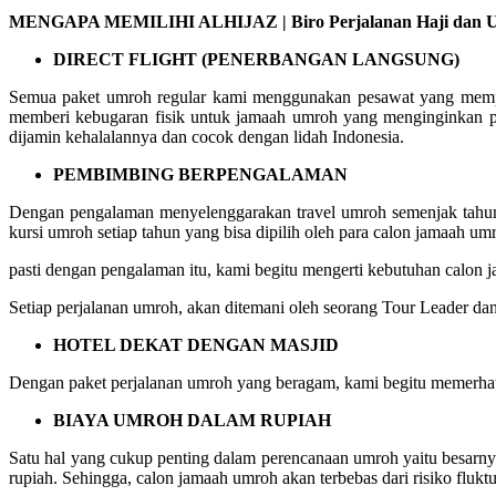
MENGAPA MEMILIHI ALHIJAZ | Biro Perjalanan Haji dan Umr
DIRECT FLIGHT (PENERBANGAN LANGSUNG)
Semua paket umroh regular kami menggunakan pesawat yang mempuny
memberi kebugaran fisik untuk jamaah umroh yang menginginkan p
dijamin kehalalannya dan cocok dengan lidah Indonesia.
PEMBIMBING BERPENGALAMAN
Dengan pengalaman menyelenggarakan travel umroh semenjak tahun 
kursi umroh setiap tahun yang bisa dipilih oleh para calon jamaah um
pasti dengan pengalaman itu, kami begitu mengerti kebutuhan calo
Setiap perjalanan umroh, akan ditemani oleh seorang Tour Leader da
HOTEL DEKAT DENGAN MASJID
Dengan paket perjalanan umroh yang beragam, kami begitu memerhat
BIAYA UMROH DALAM RUPIAH
Satu hal yang cukup penting dalam perencanaan umroh yaitu besarn
rupiah. Sehingga, calon jamaah umroh akan terbebas dari risiko fluktu