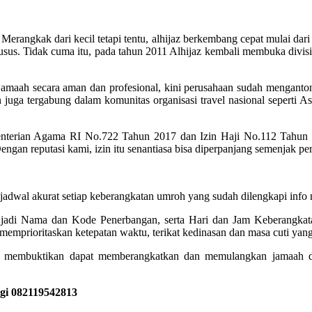
rangkak dari kecil tetapi tentu, alhijaz berkembang cepat mulai dari 
us. Tidak cuma itu, pada tahun 2011 Alhijaz kembali membuka divisi
maah secara aman dan profesional, kini perusahaan sudah mengantongi i
 juga tergabung dalam komunitas organisasi travel nasional seperti 
enterian Agama RI No.722 Tahun 2017 dan Izin Haji No.112 Tahun
Dengan reputasi kami, izin itu senantiasa bisa diperpanjang semenjak pe
akurat setiap keberangkatan umroh yang sudah dilengkapi info no
, jadi Nama dan Kode Penerbangan, serta Hari dan Jam Keberangkata
emprioritaskan ketepatan waktu, terikat kedinasan dan masa cuti yang
 membuktikan dapat memberangkatkan dan memulangkan jamaah den
ngi 082119542813