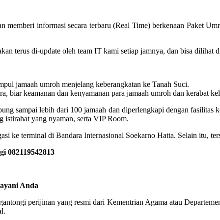
n memberi informasi secara terbaru (Real Time) berkenaan Paket Umr
oh akan terus di-update oleh team IT kami setiap jamnya, dan bisa dilih
pul jamaah umroh menjelang keberangkatan ke Tanah Suci.
a, biar keamanan dan kenyamanan para jamaah umroh dan kerabat kelua
 sampai lebih dari 100 jamaah dan diperlengkapi dengan fasilitas kone
 istirahat yang nyaman, serta VIP Room.
si ke terminal di Bandara Internasional Soekarno Hatta. Selain itu, te
ngi 082119542813
layani Anda
engantongi perijinan yang resmi dari Kementrian Agama atau Departeme
l.