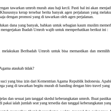
engan tawarkan umroh murah atau haji kecil. Pasti hal ini akan menj
Khususnya kerap tersebar berita banyak agen perjalanan yang melak
u saja dengan promosi yang di tawarkan oleh agen perjalanan.
erlukan dana yang banyak, bahkan untuk sebagian kaum muslim meme
mengerjakan Ibadah Umroh wajib untuk memperhatikan berikut ini :
 melakukan Beribadah Umroh untuk bisa memastikan dan memilih 
 Agama ataukah tidak?
uci yang bisa izin dari Kementrian Agama Republik Indonesia. Apabila t
rga yang di tawarkan begitu murah di banding dengan biro travel yang 
las dan sesuai jam tanggal skedul keberangkatan umroh. Buat pastikan 
 pakai ialah jumlah seat yang tersedia dan tanggal keberangkatan yang 