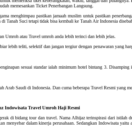
tuk memeriksa tiket keberangkatan, waktu, tanggal dan pulangnya. Pa
g sudah memesankan Ticket Penerbangan Langsung.
n agama menghimpau pastikan jamaah muslim untuk pastikan penerban
di Tanah Suci tetapi tidak bisa kembali ke Tanah Air Indonesia diseb
n Umroh atau Travel umroh anda lebih terinci dan lebih jelas.
 lebih teliti, selektif dan jangan tergiur dengan penawaran yang har
inapan sesuai standar ialah minimum hotel bintang 3. Disamping itu, 
tah Arab Saudi di Indonesia. Dan cuma beberapa Travel Resmi yang me
ijaz Indowisata Travel Umroh Haji Resmi
rak di bidang tour dan travel. Nama Alhijaz terinspirasi dari istila
 menyebar dalam kinerja perusahaan. Sedangkan Indowisata yaitu akr