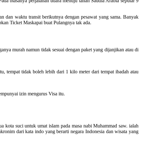
da biasanya perjalanan udara menuju tanah Saudia Arabia seputar 9
gan dan waktu transit berikutnya dengan pesawat yang sama. Banyak
abkan Ticket Maskapai buat Pulangnya tak ada.
ganya murah namun tidak sesuai dengan paket yang dijanjikan atau di
tempat tidak boleh lebih dari 1 kilo meter dari tempat ibadah atau
mpunyai izin mengurus Visa itu.
h dua kota suci untuk umat islam pada masa nabi Muhammad saw. ialah
onim dari kata indo yang berarti negara Indonesia dan wisata yang