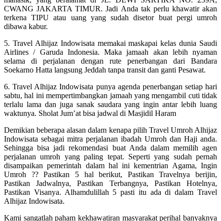
CWANG JAKARTA TIMUR. Jadi Anda tak perlu khawatir akan
terkena TIPU atau uang yang sudah disetor buat pergi umroh
dibawa kabur.
5. Travel Alhijaz Indowisata memakai maskapai kelas dunia Saudi
Airlines / Garuda Indonesia. Maka jamaah akan lebih nyaman
selama di perjalanan dengan rute penerbangan dari Bandara
Soekarno Hatta langsung Jeddah tanpa transit dan ganti Pesawat.
6. Travel Alhijaz Indowisata punya agenda penerbangan setiap hari
sabtu, hal ini mempertimbangkan jamaah yang mengambil cuti tidak
terlalu lama dan juga sanak saudara yang ingin antar lebih luang
waktunya. Sholat Jum’at bisa jadwal di Masjidil Haram
Demikian beberapa alasan dalam kenapa pilih Travel Umroh Alhijaz
Indowisata sebagai mitra perjalanan ibadah Umroh dan Haji anda.
Sehingga bisa jadi rekomendasi buat Anda dalam memilih agen
perjalanan umroh yang paling tepat. Seperti yang sudah pernah
disampaikan pemerintah dalam hal ini kementrian Agama, Ingin
Umroh ?? Pastikan 5 hal berikut, Pastikan Travelnya berijin,
Pastikan Jadwalnya, Pastikan Terbangnya, Pastikan Hotelnya,
Pastikan Visanya. Alhamdulillah 5 pasti itu ada di dalam Travel
Alhijaz Indowisata.
Kami sangatlah paham kekhawatiran masyarakat perihal banyaknya