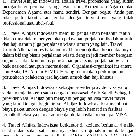
1. Travel Alhijaz Indowisata adalah travel profesional yang sudah
mengantongi perijinan yang resmi dari Kementrian Agama atau
Departemen Agama atas nama sendiri. Dengan begitu Anda pun
tidak perlu takut akan terlibat dengan travel-travel yang tidak
professional atau abal-abal.
2. Travel Alhijaz Indowisata memiliki pengalaman bertahun-tahun
tidak cuma dalam menyediakan pelayanan perjalanan ibadah umroh
dan haji namun juga perjalanan wisata umum yang lain. Travel
Umroh Alhijaz Indowisata pun makin menonjolkan keberadaannya
dalam bidang bisnis perjalanan wisata dengan jadi member beragam
organisasi dan komunitas perusahaan pelaksana perjalanan wisata
baik nasional ataupun internasional. Organisasi-organisasi itu antara
lain Asita, IATA, dan HIMPUH yang merupakan perkumpulan
perusahaan pelaksana jasa layanan umroh dan haji khusus.
3. Travel Alhijaz Indowisata sebagai provider provider visa yang
sudah menjalin kerja sama dengan muassasah Arab Saudi. Sebagai
provider Visa, Alhijaz pun melayani pengajuan visa travel-travel
yang lain. Dengan begitu travel Alhijaz Indowisata bisa membuat
biaya paket umroh dengan biaya yang lebih hemat dan fasilitas
terbaik dikelasnya dan akan menjamin kepastian mendapat VISA.
4. Travel Alhijaz Indowisata berkantor di gedung berlantai 4 milik
sendiri dan salah satu lantainya khusus digunakan untuk belajar
manasik, yang beralamat di JL. DEWI SARTIKA NO. 239A,