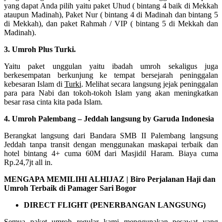
yang dapat Anda pilih yaitu paket Uhud ( bintang 4 baik di Mekkah
ataupun Madinah), Paket Nur ( bintang 4 di Madinah dan bintang 5
di Mekkah), dan paket Rahmah / VIP ( bintang 5 di Mekkah dan
Madinah).
3. Umroh Plus Turki.
Yaitu paket unggulan yaitu ibadah umroh sekaligus juga
berkesempatan berkunjung ke tempat bersejarah peninggalan
kebesaran Islam di
Turki
. Melihat secara langsung jejak peninggalan
para para Nabi dan tokoh-tokoh Islam yang akan meningkatkan
besar rasa cinta kita pada Islam.
4. Umroh Palembang – Jeddah langsung by Garuda Indonesia
Berangkat langsung dari Bandara SMB II Palembang langsung
Jeddah tanpa transit dengan menggunakan maskapai terbaik dan
hotel bintang 4+ cuma 60M dari Masjidil Haram. Biaya cuma
Rp.24,7jt all in.
MENGAPA MEMILIHI ALHIJAZ | Biro Perjalanan Haji dan
Umroh Terbaik di Pamager Sari Bogor
DIRECT FLIGHT (PENERBANGAN LANGSUNG)
Semua paket umroh regular kami menggunakan pesawat yang