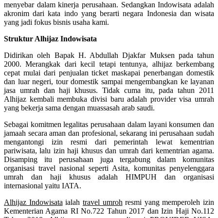
menyebar dalam kinerja perusahaan. Sedangkan Indowisata adalah
akronim dari kata indo yang berarti negara Indonesia dan wisata
yang jadi fokus bisnis usaha kami.
Struktur Alhijaz Indowisata
Didirikan oleh Bapak H. Abdullah Djakfar Muksen pada tahun
2000. Merangkak dari kecil tetapi tentunya, alhijaz berkembang
cepat mulai dari penjualan ticket maskapai penerbangan domestik
dan luar negeri, tour domestik sampai mengembangkan ke layanan
jasa umrah dan haji khusus. Tidak cuma itu, pada tahun 2011
Alhijaz kembali membuka divisi baru adalah provider visa umrah
yang bekerja sama dengan muassasah arab saudi.
Sebagai komitmen legalitas perusahaan dalam layani konsumen dan
jamaah secara aman dan profesional, sekarang ini perusahaan sudah
mengantongi izin resmi dari pemerintah lewat kementrian
pariwisata, lalu izin haji khusus dan umrah dari kementrian agama.
Disamping itu perusahaan juga tergabung dalam komunitas
organisasi travel nasional seperti Asita, komunitas penyelenggara
umrah dan haji khusus adalah HIMPUH dan organisasi
internasional yaitu IATA.
Alhijaz Indowisata
ialah
travel umroh
resmi yang memperoleh izin
Kementerian Agama RI No.722 Tahun 2017 dan Izin Haji No.112