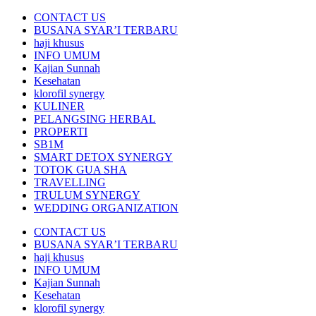
CONTACT US
BUSANA SYAR’I TERBARU
haji khusus
INFO UMUM
Kajian Sunnah
Kesehatan
klorofil synergy
KULINER
PELANGSING HERBAL
PROPERTI
SB1M
SMART DETOX SYNERGY
TOTOK GUA SHA
TRAVELLING
TRULUM SYNERGY
WEDDING ORGANIZATION
CONTACT US
BUSANA SYAR’I TERBARU
haji khusus
INFO UMUM
Kajian Sunnah
Kesehatan
klorofil synergy