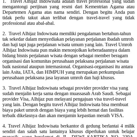
1. Travel Alhijaz Indowisata adalah travel profesional yang sudah
mengantongi perijinan yang resmi dari Kementrian Agama atau
Departemen Agama atas nama sendiri. Dengan begitu Anda pun
tidak perlu takut akan terlibat dengan travel-travel yang tidak
professional atau abal-abal.
2. Travel Alhijaz Indowisata memiliki pengalaman bertahun-tahun
tak sekedar dalam menyediakan pelayanan perjalanan ibadah umroh
dan haji tapi juga perjalanan wisata umum yang lain. Travel Umroh
Alhijaz Indowisata pun makin menonjolkan keberadaannya dalam
bidang bisnis perjalanan wisata dengan sebagai member beragam
organisasi dan komunitas perusahaan pelaksana perjalanan wisata
baik nasional ataupun internasional. Organisasi-organisasi itu antara
lain Asita, IATA, dan HIMPUH yang merupakan perkumpulan
perusahaan pelaksana jasa layanan umroh dan haji khusus.
3. Travel Alhijaz Indowisata sebagai provider provider visa yang
sudah menjalin kerja sama dengan muassasah Arab Saudi. Sebagai
provider Visa, Alhijaz pun melayani pengajuan visa travel-travel
yang lain. Dengan begitu travel Alhijaz Indowisata bisa membuat
biaya paket umroh dengan biaya yang lebih hemat dan fasilitas
terbaik dikelasnya dan akan menjamin kepastian meraih VISA.
4. Travel Alhijaz Indowisata berkantor di gedung berlantai 4 milik
sendiri dan salah satu lantainya khusus diperlukan untuk belajar
manasik, yang beralamat di JL. DEWI SARTIKA NO. 239A,