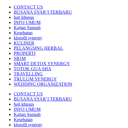
CONTACT US
BUSANA SYAR’I TERBARU
haji khusus
INFO UMUM
Kajian Sunnah
Kesehatan
klorofil synergy
KULINER
PELANGSING HERBAL
PROPERTI
SB1M
SMART DETOX SYNERGY
TOTOK GUA SHA
TRAVELLING
TRULUM SYNERGY
WEDDING ORGANIZATION
CONTACT US
BUSANA SYAR’I TERBARU
haji khusus
INFO UMUM
Kajian Sunnah
Kesehatan
klorofil synergy