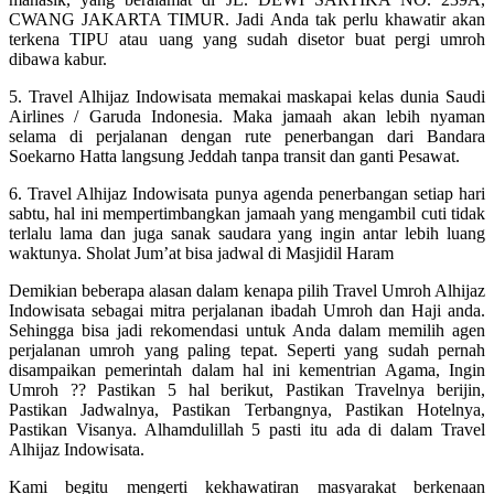
CWANG JAKARTA TIMUR. Jadi Anda tak perlu khawatir akan
terkena TIPU atau uang yang sudah disetor buat pergi umroh
dibawa kabur.
5. Travel Alhijaz Indowisata memakai maskapai kelas dunia Saudi
Airlines / Garuda Indonesia. Maka jamaah akan lebih nyaman
selama di perjalanan dengan rute penerbangan dari Bandara
Soekarno Hatta langsung Jeddah tanpa transit dan ganti Pesawat.
6. Travel Alhijaz Indowisata punya agenda penerbangan setiap hari
sabtu, hal ini mempertimbangkan jamaah yang mengambil cuti tidak
terlalu lama dan juga sanak saudara yang ingin antar lebih luang
waktunya. Sholat Jum’at bisa jadwal di Masjidil Haram
Demikian beberapa alasan dalam kenapa pilih Travel Umroh Alhijaz
Indowisata sebagai mitra perjalanan ibadah Umroh dan Haji anda.
Sehingga bisa jadi rekomendasi untuk Anda dalam memilih agen
perjalanan umroh yang paling tepat. Seperti yang sudah pernah
disampaikan pemerintah dalam hal ini kementrian Agama, Ingin
Umroh ?? Pastikan 5 hal berikut, Pastikan Travelnya berijin,
Pastikan Jadwalnya, Pastikan Terbangnya, Pastikan Hotelnya,
Pastikan Visanya. Alhamdulillah 5 pasti itu ada di dalam Travel
Alhijaz Indowisata.
Kami begitu mengerti kekhawatiran masyarakat berkenaan