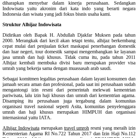
diharapkan menyebar dalam kinerja perusahaan. Sedangkan
Indowisata yaitu akronim dari kata indo yang berarti negara
Indonesia dan wisata yang jadi fokus bisnis usaha kami.
Struktur Alhijaz Indowisata
Didirikan oleh Bapak H. Abdullah Djakfar Muksen pada tahun
2000. Merangkak dari kecil akan tetapi tentu, alhijaz berkembang
cepat mulai dari penjualan ticket maskapai penerbangan domestik
dan luar negeri, tour domestik sampai mengembangkan ke layanan
jasa umrah dan haji khusus. Tidak cuma itu, pada tahun 2011
Alhijaz kembali membuka divisi baru merupakan provider visa
umrah yang bekerja sama dengan muassasah arab saudi.
Sebagai komitmen legalitas perusahaan dalam layani konsumen dan
jamaah secara aman dan profesional, pada saat ini perusahaan sudah
mengantongi izin resmi dari pemerintah melewati kementrian
pariwisata, lalu izin haji khusus dan umrah dari kementrian agama.
Disamping itu perusahaan juga tergabung dalam komunitas
organisasi travel nasional seperti Asita, komunitas penyelenggara
umrah dan haji khusus merupakan HIMPUH dan organisasi
internasional yaitu IATA.
Alhijaz Indowisata
merupakan
travel umroh
resmi yang meraih izin
Kementerian Agama RI No.722 Tahun 2017 dan Izin Haji No.112