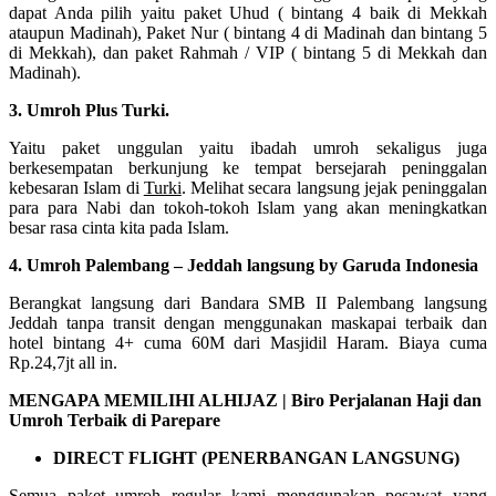
dapat Anda pilih yaitu paket Uhud ( bintang 4 baik di Mekkah
ataupun Madinah), Paket Nur ( bintang 4 di Madinah dan bintang 5
di Mekkah), dan paket Rahmah / VIP ( bintang 5 di Mekkah dan
Madinah).
3. Umroh Plus Turki.
Yaitu paket unggulan yaitu ibadah umroh sekaligus juga
berkesempatan berkunjung ke tempat bersejarah peninggalan
kebesaran Islam di
Turki
. Melihat secara langsung jejak peninggalan
para para Nabi dan tokoh-tokoh Islam yang akan meningkatkan
besar rasa cinta kita pada Islam.
4. Umroh Palembang – Jeddah langsung by Garuda Indonesia
Berangkat langsung dari Bandara SMB II Palembang langsung
Jeddah tanpa transit dengan menggunakan maskapai terbaik dan
hotel bintang 4+ cuma 60M dari Masjidil Haram. Biaya cuma
Rp.24,7jt all in.
MENGAPA MEMILIHI ALHIJAZ | Biro Perjalanan Haji dan
Umroh Terbaik di Parepare
DIRECT FLIGHT (PENERBANGAN LANGSUNG)
Semua paket umroh regular kami menggunakan pesawat yang