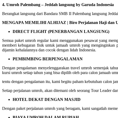
4. Umroh Palembang – Jeddah langsung by Garuda Indonesia
Berangkat langsung dari Bandara SMB II Palembang langsung Jeddah 
MENGAPA MEMILIHI ALHIJAZ | Biro Perjalanan Haji dan Um
DIRECT FLIGHT (PENERBANGAN LANGSUNG)
Semua paket umroh regular kami menggunakan pesawat yang mempuny
memberi kebugaran fisik untuk jamaah umroh yang menginginkan p
dijamin kehalalannya dan cocok dengan lidah Indonesia.
PEMBIMBING BERPENGALAMAN
Dengan pengalaman menyelenggarakan travel umroh semenjak tahun 
kursi umroh setiap tahun yang bisa dipilih oleh para calon jamaah um
tentu dengan pengalaman itu, kami begitu paham kebutuhan calon 
Setiap perjalanan umroh, akan ditemani oleh seorang Tour Leader da
HOTEL DEKAT DENGAN MASJID
Dengan paket perjalanan umroh yang beragam, kami sangatlah memer
BIAYA UMROH DALAM RUPIAH