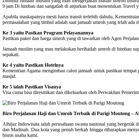
Diminta Jamaah muslim yang mau mengerjakan ibadah umroh disuruh 
9 jam Di himbau dan sangatlah di anjurkan buat menentukan Travel
Apabila maskapainya mesti harus transit terlebih dahulu, Kementr
permasalahan yang timbul adalah saat jamaah umroh yang telah ada di
Ke 3 yaitu Pastkan Program Pelayanannya
Pastikan paket dan harga umroh yang di tawarkan oleh Agen Perjalana
Jamaah muslim yang mau melakukan beribadah umroh di himbau supaya 
sepakati.
Ke 4 yaitu Pastikan Hotelnya
Kementrian Agama mengimbau calon jamaah untuk pastikan tempat peng
masjid.
Ke 5 ialah Pastikan Visanya
Visa cuma bisa diresmikan dan dikeluarkan oleh Perwakilan Pemerin
Biro Perjalanan Haji dan Umroh Terbaik di Parigi Moutong – A
Alhijaz Indowisata ialah perusahaan swasta nasional yang bergerak d
dan Madinah. Dua kota yang penuh berkah hingga diharapkan menyeba
bisnis usaha kami.