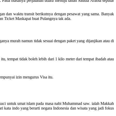
Pada biasanya perjalanan udara menuju tanah Saudia Arabia seputar
gan dan waktu transit berikutnya dengan pesawat yang sama. Banyak
kan Ticket Maskapai buat Pulangnya tak ada.
ganya murah namun tidak sesuai dengan paket yang dijanjikan atau di
 tempat tidak boleh lebih dari 1 kilo meter dari tempat ibadah atau
mpunyai izin mengurus Visa itu.
kota suci untuk umat islam pada masa nabi Muhammad saw. ialah Makkah
kata indo yang berarti negara Indonesia dan wisata yang jadi fokus