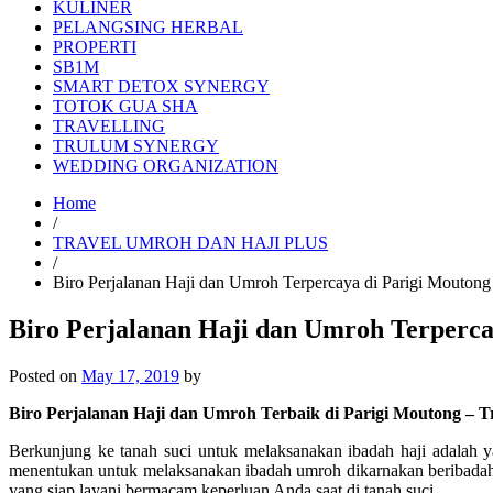
KULINER
PELANGSING HERBAL
PROPERTI
SB1M
SMART DETOX SYNERGY
TOTOK GUA SHA
TRAVELLING
TRULUM SYNERGY
WEDDING ORGANIZATION
Home
/
TRAVEL UMROH DAN HAJI PLUS
/
Biro Perjalanan Haji dan Umroh Terpercaya di Parigi Mouto
Biro Perjalanan Haji dan Umroh Terperc
Posted on
May 17, 2019
by
Biro Perjalanan Haji dan Umroh Terbaik di Parigi Moutong – 
Berkunjung ke tanah suci untuk melaksanakan ibadah haji adalah 
menentukan untuk melaksanakan ibadah umroh dikarnakan beribadah 
yang siap layani bermacam keperluan Anda saat di tanah suci.