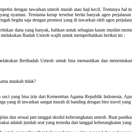
mpetisi dengan tawarkan umroh murah atau haji kecil. Tentunya hal 
yang nyaman. Terutama kerap tersebar berita banyak agen perjalana
lengah begitu saja dengan promosi yang di tawarkan oleh agen perjalan
emerlukan dana yang banyak, bahkan untuk sebagian kaum muslim mem
melakukan Ibadah Umroh wajib untuk memperhatikan berikut ini :
melakukan Beribadah Umroh untuk bisa memastikan dan menentukan 
gama ataukah tidak?
suci yang bisa izin dari Kementrian Agama Republik Indonesia. Apabila
rga yang di tawarkan sangat murah di banding dengan biro travel yang 
las dan sesuai jam tanggal skedul keberangkatan umroh. Buat pastikan 
kai adalah jumlah seat yang tersedia dan tanggal keberangkatan yang t