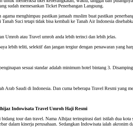
untuk memeriksa tiket keberangkatan, waktu, tanggal dan pulangnya. 
 yang sudah memesankan Ticket Penerbangan Langsung.
aian agama menghimpau pastikan jamaah muslim buat pastikan penerban
 Tanah Suci tetapi tidak bisa kembali ke Tanah Air Indonesia disebab
n Umroh atau Travel umroh anda lebih terinci dan lebih jelas.
lebih teliti, selektif dan jangan tergiur dengan penawaran yang har
inapan sesuai standar adalah minimum hotel bintang 3. Disamping itu,
tah Arab Saudi di Indonesia. Dan cuma beberapa Travel Resmi yang me
lhijaz Indowisata Travel Umroh Haji Resmi
i bidang tour dan travel. Nama Alhijaz terinspirasi dari istilah dua 
r dalam kinerja perusahaan. Sedangkan Indowisata ialah akronim dari 