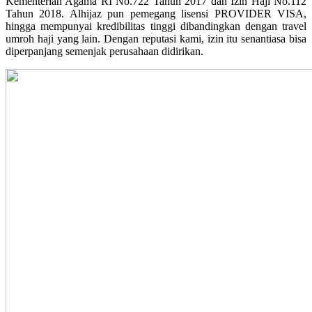
Kementerian Agama RI No.722 Tahun 2017 dan Izin Haji No.112
Tahun 2018. Alhijaz pun pemegang lisensi PROVIDER VISA,
hingga mempunyai kredibilitas tinggi dibandingkan dengan travel
umroh haji yang lain. Dengan reputasi kami, izin itu senantiasa bisa
diperpanjang semenjak perusahaan didirikan.