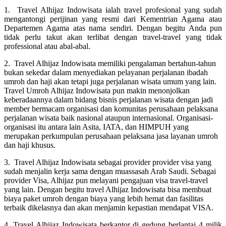
1. Travel Alhijaz Indowisata ialah travel profesional yang sudah
mengantongi perijinan yang resmi dari Kementrian Agama atau
Departemen Agama atas nama sendiri. Dengan begitu Anda pun
tidak perlu takut akan terlibat dengan travel-travel yang tidak
professional atau abal-abal.
2. Travel Alhijaz Indowisata memiliki pengalaman bertahun-tahun
bukan sekedar dalam menyediakan pelayanan perjalanan ibadah
umroh dan haji akan tetapi juga perjalanan wisata umum yang lain.
Travel Umroh Alhijaz Indowisata pun makin menonjolkan
keberadaannya dalam bidang bisnis perjalanan wisata dengan jadi
member bermacam organisasi dan komunitas perusahaan pelaksana
perjalanan wisata baik nasional ataupun internasional. Organisasi-
organisasi itu antara lain Asita, IATA, dan HIMPUH yang
merupakan perkumpulan perusahaan pelaksana jasa layanan umroh
dan haji khusus.
3. Travel Alhijaz Indowisata sebagai provider provider visa yang
sudah menjalin kerja sama dengan muassasah Arab Saudi. Sebagai
provider Visa, Alhijaz pun melayani pengajuan visa travel-travel
yang lain. Dengan begitu travel Alhijaz Indowisata bisa membuat
biaya paket umroh dengan biaya yang lebih hemat dan fasilitas
terbaik dikelasnya dan akan menjamin kepastian mendapat VISA.
4. Travel Alhijaz Indowisata berkantor di gedung berlantai 4 milik