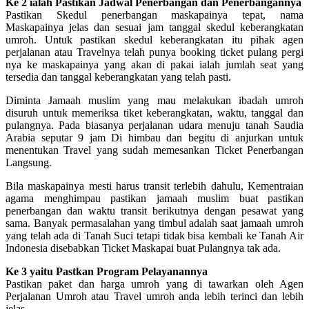
Ke 2 ialah Pastikan Jadwal Penerbangan dan Penerbangannya
Pastikan Skedul penerbangan maskapainya tepat, nama
Maskapainya jelas dan sesuai jam tanggal skedul keberangkatan
umroh. Untuk pastikan skedul keberangkatan itu pihak agen
perjalanan atau Travelnya telah punya booking ticket pulang pergi
nya ke maskapainya yang akan di pakai ialah jumlah seat yang
tersedia dan tanggal keberangkatan yang telah pasti.
Diminta Jamaah muslim yang mau melakukan ibadah umroh
disuruh untuk memeriksa tiket keberangkatan, waktu, tanggal dan
pulangnya. Pada biasanya perjalanan udara menuju tanah Saudia
Arabia seputar 9 jam Di himbau dan begitu di anjurkan untuk
menentukan Travel yang sudah memesankan Ticket Penerbangan
Langsung.
Bila maskapainya mesti harus transit terlebih dahulu, Kementraian
agama menghimpau pastikan jamaah muslim buat pastikan
penerbangan dan waktu transit berikutnya dengan pesawat yang
sama. Banyak permasalahan yang timbul adalah saat jamaah umroh
yang telah ada di Tanah Suci tetapi tidak bisa kembali ke Tanah Air
Indonesia disebabkan Ticket Maskapai buat Pulangnya tak ada.
Ke 3 yaitu Pastkan Program Pelayanannya
Pastikan paket dan harga umroh yang di tawarkan oleh Agen
Perjalanan Umroh atau Travel umroh anda lebih terinci dan lebih
jelas.