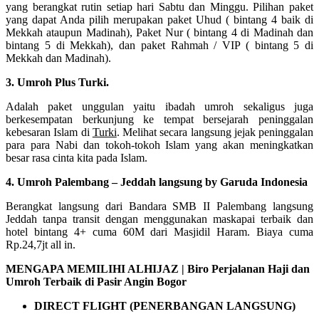
yang berangkat rutin setiap hari Sabtu dan Minggu. Pilihan paket
yang dapat Anda pilih merupakan paket Uhud ( bintang 4 baik di
Mekkah ataupun Madinah), Paket Nur ( bintang 4 di Madinah dan
bintang 5 di Mekkah), dan paket Rahmah / VIP ( bintang 5 di
Mekkah dan Madinah).
3. Umroh Plus Turki.
Adalah paket unggulan yaitu ibadah umroh sekaligus juga
berkesempatan berkunjung ke tempat bersejarah peninggalan
kebesaran Islam di
Turki
. Melihat secara langsung jejak peninggalan
para para Nabi dan tokoh-tokoh Islam yang akan meningkatkan
besar rasa cinta kita pada Islam.
4. Umroh Palembang – Jeddah langsung by Garuda Indonesia
Berangkat langsung dari Bandara SMB II Palembang langsung
Jeddah tanpa transit dengan menggunakan maskapai terbaik dan
hotel bintang 4+ cuma 60M dari Masjidil Haram. Biaya cuma
Rp.24,7jt all in.
MENGAPA MEMILIHI ALHIJAZ | Biro Perjalanan Haji dan
Umroh Terbaik di Pasir Angin Bogor
DIRECT FLIGHT (PENERBANGAN LANGSUNG)