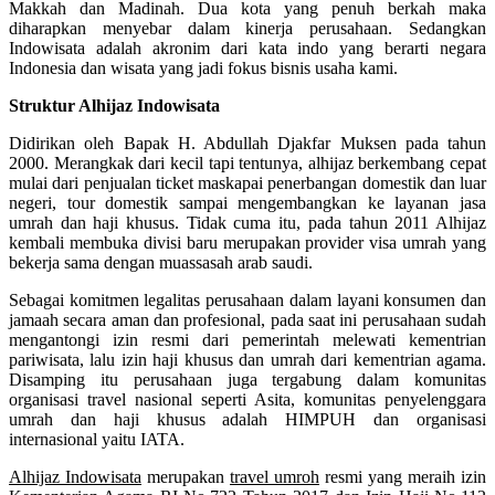
Makkah dan Madinah. Dua kota yang penuh berkah maka
diharapkan menyebar dalam kinerja perusahaan. Sedangkan
Indowisata adalah akronim dari kata indo yang berarti negara
Indonesia dan wisata yang jadi fokus bisnis usaha kami.
Struktur Alhijaz Indowisata
Didirikan oleh Bapak H. Abdullah Djakfar Muksen pada tahun
2000. Merangkak dari kecil tapi tentunya, alhijaz berkembang cepat
mulai dari penjualan ticket maskapai penerbangan domestik dan luar
negeri, tour domestik sampai mengembangkan ke layanan jasa
umrah dan haji khusus. Tidak cuma itu, pada tahun 2011 Alhijaz
kembali membuka divisi baru merupakan provider visa umrah yang
bekerja sama dengan muassasah arab saudi.
Sebagai komitmen legalitas perusahaan dalam layani konsumen dan
jamaah secara aman dan profesional, pada saat ini perusahaan sudah
mengantongi izin resmi dari pemerintah melewati kementrian
pariwisata, lalu izin haji khusus dan umrah dari kementrian agama.
Disamping itu perusahaan juga tergabung dalam komunitas
organisasi travel nasional seperti Asita, komunitas penyelenggara
umrah dan haji khusus adalah HIMPUH dan organisasi
internasional yaitu IATA.
Alhijaz Indowisata
merupakan
travel umroh
resmi yang meraih izin