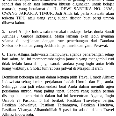
sendiri dan salah satu lantainya khusus digunakan untuk belajar
manasik, yang beralamat di JL. DEWI SARTIKA NO. 239A,
CWANG JAKARTA TIMUR. Jadi Anda tak perlu khawatir akan
terkena TIPU atau uang yang sudah disetor buat pergi umroh
dibawa kabur.
5. Travel Alhijaz Indowisata memakai maskapai kelas dunia Saudi
Airlines / Garuda Indonesia. Maka jamaah akan lebih nyaman
selama di perjalanan dengan rute penerbangan dari Bandara
Soekarno Hatta langsung Jeddah tanpa transit dan ganti Pesawat.
6. Travel Alhijaz Indowisata mempunyai agenda penerbangan setiap
hari sabtu, hal ini mempertimbangkan jamaah yang mengambil cuti
tidak terlalu lama dan juga sanak saudara yang ingin antar lebih
luang waktunya. Sholat Jum’at bisa jadwal di Masjidil Haram
Demikian beberapa alasan dalam kenapa pilih Travel Umroh Alhijaz
Indowisata sebagai mitra perjalanan ibadah Umroh dan Haji anda.
Sehingga bisa jadi rekomendasi buat Anda dalam memilih agen
perjalanan umroh yang paling tepat. Seperti yang sudah pernah
disampaikan pemerintah dalam hal ini kementrian Agama, Ingin
Umroh ?? Pastikan 5 hal berikut, Pastikan Travelnya berijin,
Pastikan Jadwalnya, Pastikan Terbangnya, Pastikan Hotelnya,
Pastikan Visanya. Alhamdulillah 5 pasti itu ada di dalam Travel
Alhijaz Indowisata.