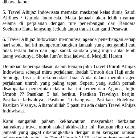
dibawa kabur.
5. Travel Alhijaz Indowisata memakai maskapai kelas dunia Saudi
Airlines / Garuda Indonesia. Maka jamaah akan lebih nyaman
selama di perjalanan dengan rute penerbangan dari Bandara
Soekarno Hatta langsung Jeddah tanpa transit dan ganti Pesawat.
6. Travel Alhijaz Indowisata mempunyai agenda penerbangan setiap
hari sabtu, hal ini mempertimbangkan jamaah yang mengambil cuti
tidak terlalu lama dan juga sanak saudara yang ingin antar lebih
luang waktunya. Sholat Jum’at bisa jadwal di Masjidil Haram
Demikian beberapa alasan dalam kenapa pilih Travel Umroh Alhijaz
Indowisata sebagai mitra perjalanan ibadah Umroh dan Haji anda.
Sehingga bisa jadi rekomendasi buat Anda dalam memilih agen
perjalanan umroh yang paling tepat. Seperti yang sudah pernah
disampaikan pemerintah dalam hal ini kementrian Agama, Ingin
Umroh ?? Pastikan 5 hal berikut, Pastikan Travelnya berijin,
Pastikan Jadwalnya, Pastikan Terbangnya, Pastikan Hotelnya,
Pastikan Visanya. Alhamdulillah 5 pasti itu ada dalam Travel Alhijaz
Indowisata.
Kami sangatlah paham kekhawatiran masyarakat berkaitan
banyaknya travel umroh nakal akhir-akhir ini. Ratusan ribu calon
jamaah yang gagal diberangkatkan dengan nilai kerugian ratusan
milyar rupiah. untuk itu Travel Umroh Al Hijaz Indowisata memberi