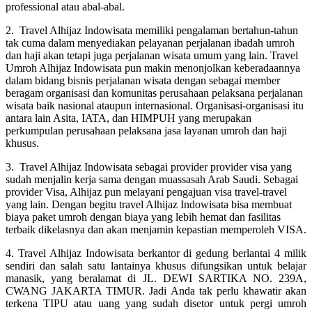
professional atau abal-abal.
2. Travel Alhijaz Indowisata memiliki pengalaman bertahun-tahun
tak cuma dalam menyediakan pelayanan perjalanan ibadah umroh
dan haji akan tetapi juga perjalanan wisata umum yang lain. Travel
Umroh Alhijaz Indowisata pun makin menonjolkan keberadaannya
dalam bidang bisnis perjalanan wisata dengan sebagai member
beragam organisasi dan komunitas perusahaan pelaksana perjalanan
wisata baik nasional ataupun internasional. Organisasi-organisasi itu
antara lain Asita, IATA, dan HIMPUH yang merupakan
perkumpulan perusahaan pelaksana jasa layanan umroh dan haji
khusus.
3. Travel Alhijaz Indowisata sebagai provider provider visa yang
sudah menjalin kerja sama dengan muassasah Arab Saudi. Sebagai
provider Visa, Alhijaz pun melayani pengajuan visa travel-travel
yang lain. Dengan begitu travel Alhijaz Indowisata bisa membuat
biaya paket umroh dengan biaya yang lebih hemat dan fasilitas
terbaik dikelasnya dan akan menjamin kepastian memperoleh VISA.
4. Travel Alhijaz Indowisata berkantor di gedung berlantai 4 milik
sendiri dan salah satu lantainya khusus difungsikan untuk belajar
manasik, yang beralamat di JL. DEWI SARTIKA NO. 239A,
CWANG JAKARTA TIMUR. Jadi Anda tak perlu khawatir akan
terkena TIPU atau uang yang sudah disetor untuk pergi umroh