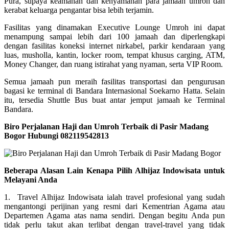
Pura, supaya keamanan dan kenyamanan para jamaah umroh dan
kerabat keluarga pengantar bisa lebih terjamin.
Fasilitas yang dinamakan Executive Lounge Umroh ini dapat
menampung sampai lebih dari 100 jamaah dan diperlengkapi
dengan fasilitas koneksi internet nirkabel, parkir kendaraan yang
luas, musholla, kantin, locker room, tempat khusus carging, ATM,
Money Changer, dan ruang istirahat yang nyaman, serta VIP Room.
Semua jamaah pun meraih fasilitas transportasi dan pengurusan
bagasi ke terminal di Bandara Internasional Soekarno Hatta. Selain
itu, tersedia Shuttle Bus buat antar jemput jamaah ke Terminal
Bandara.
Biro Perjalanan Haji dan Umroh Terbaik di Pasir Madang
Bogor Hubungi 082119542813
Beberapa Alasan Lain Kenapa Pilih Alhijaz Indowisata untuk
Melayani Anda
1. Travel Alhijaz Indowisata ialah travel profesional yang sudah
mengantongi perijinan yang resmi dari Kementrian Agama atau
Departemen Agama atas nama sendiri. Dengan begitu Anda pun
tidak perlu takut akan terlibat dengan travel-travel yang tidak