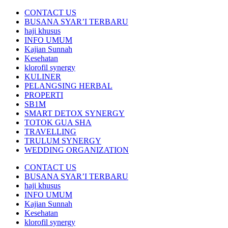
CONTACT US
BUSANA SYAR’I TERBARU
haji khusus
INFO UMUM
Kajian Sunnah
Kesehatan
klorofil synergy
KULINER
PELANGSING HERBAL
PROPERTI
SB1M
SMART DETOX SYNERGY
TOTOK GUA SHA
TRAVELLING
TRULUM SYNERGY
WEDDING ORGANIZATION
CONTACT US
BUSANA SYAR’I TERBARU
haji khusus
INFO UMUM
Kajian Sunnah
Kesehatan
klorofil synergy