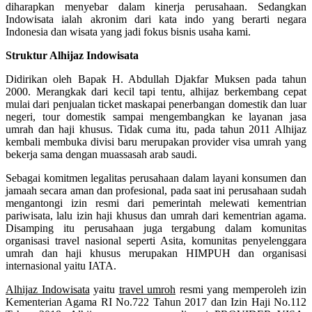
diharapkan menyebar dalam kinerja perusahaan. Sedangkan
Indowisata ialah akronim dari kata indo yang berarti negara
Indonesia dan wisata yang jadi fokus bisnis usaha kami.
Struktur Alhijaz Indowisata
Didirikan oleh Bapak H. Abdullah Djakfar Muksen pada tahun
2000. Merangkak dari kecil tapi tentu, alhijaz berkembang cepat
mulai dari penjualan ticket maskapai penerbangan domestik dan luar
negeri, tour domestik sampai mengembangkan ke layanan jasa
umrah dan haji khusus. Tidak cuma itu, pada tahun 2011 Alhijaz
kembali membuka divisi baru merupakan provider visa umrah yang
bekerja sama dengan muassasah arab saudi.
Sebagai komitmen legalitas perusahaan dalam layani konsumen dan
jamaah secara aman dan profesional, pada saat ini perusahaan sudah
mengantongi izin resmi dari pemerintah melewati kementrian
pariwisata, lalu izin haji khusus dan umrah dari kementrian agama.
Disamping itu perusahaan juga tergabung dalam komunitas
organisasi travel nasional seperti Asita, komunitas penyelenggara
umrah dan haji khusus merupakan HIMPUH dan organisasi
internasional yaitu IATA.
Alhijaz Indowisata
yaitu
travel umroh
resmi yang memperoleh izin
Kementerian Agama RI No.722 Tahun 2017 dan Izin Haji No.112