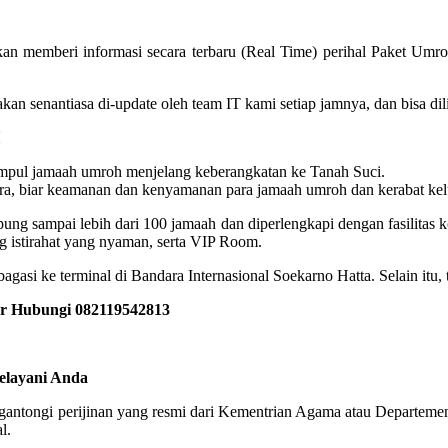
an memberi informasi secara terbaru (Real Time) perihal Paket Umro
oh akan senantiasa di-update oleh team IT kami setiap jamnya, dan bisa
pul jamaah umroh menjelang keberangkatan ke Tanah Suci.
a, biar keamanan dan kenyamanan para jamaah umroh dan kerabat kelua
 sampai lebih dari 100 jamaah dan diperlengkapi dengan fasilitas kone
 istirahat yang nyaman, serta VIP Room.
gasi ke terminal di Bandara Internasional Soekarno Hatta. Selain itu,
or Hubungi 082119542813
elayani Anda
engantongi perijinan yang resmi dari Kementrian Agama atau Departeme
l.