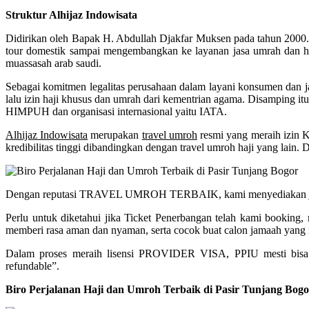
Struktur Alhijaz Indowisata
Didirikan oleh Bapak H. Abdullah Djakfar Muksen pada tahun 2000. M
tour domestik sampai mengembangkan ke layanan jasa umrah dan ha
muassasah arab saudi.
Sebagai komitmen legalitas perusahaan dalam layani konsumen dan ja
lalu izin haji khusus dan umrah dari kementrian agama. Disamping it
HIMPUH dan organisasi internasional yaitu IATA.
Alhijaz Indowisata
merupakan
travel umroh
resmi yang meraih izin 
kredibilitas tinggi dibandingkan dengan travel umroh haji yang lain. 
Dengan reputasi TRAVEL UMROH TERBAIK, kami menyediakan jadwal 
Perlu untuk diketahui jika Ticket Penerbangan telah kami booking
memberi rasa aman dan nyaman, serta cocok buat calon jamaah yang m
Dalam proses meraih lisensi PROVIDER VISA, PPIU mesti bisa
refundable”.
Biro Perjalanan Haji dan Umroh Terbaik di Pasir Tunjang Bog