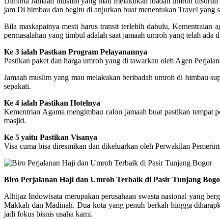
Diminta Jamaah muslim yang mau melakukan ibadah umroh disuruh un
jam Di himbau dan begitu di anjurkan buat menentukan Travel yan
Bila maskapainya mesti harus transit terlebih dahulu, Kementraia
permasalahan yang timbul adalah saat jamaah umroh yang telah ada di
Ke 3 ialah Pastkan Program Pelayanannya
Pastikan paket dan harga umroh yang di tawarkan oleh Agen Perjalana
Jamaah muslim yang mau melakukan beribadah umroh di himbau supaya 
sepakati.
Ke 4 ialah Pastikan Hotelnya
Kementrian Agama mengimbau calon jamaah buat pastikan tempat pengi
masjid.
Ke 5 yaitu Pastikan Visanya
Visa cuma bisa diresmikan dan dikeluarkan oleh Perwakilan Pemerin
Biro Perjalanan Haji dan Umroh Terbaik di Pasir Tunjang Bogo
Alhijaz Indowisata merupakan perusahaan swasta nasional yang berge
Makkah dan Madinah. Dua kota yang penuh berkah hingga diharapkan
jadi fokus bisnis usaha kami.