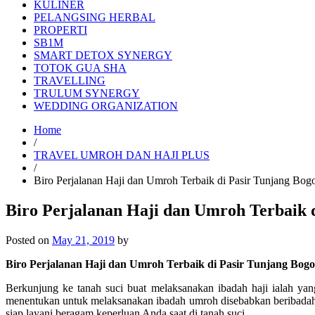
KULINER
PELANGSING HERBAL
PROPERTI
SB1M
SMART DETOX SYNERGY
TOTOK GUA SHA
TRAVELLING
TRULUM SYNERGY
WEDDING ORGANIZATION
Home
/
TRAVEL UMROH DAN HAJI PLUS
/
Biro Perjalanan Haji dan Umroh Terbaik di Pasir Tunjang B
Biro Perjalanan Haji dan Umroh Terbaik 
Posted on
May 21, 2019
by
Biro Perjalanan Haji dan Umroh Terbaik di Pasir Tunjang Bog
Berkunjung ke tanah suci buat melaksanakan ibadah haji ialah ya
menentukan untuk melaksanakan ibadah umroh disebabkan beribadah 
siap layani beragam keperluan Anda saat di tanah suci.