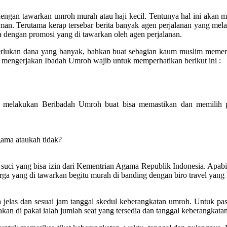
dengan tawarkan umroh murah atau haji kecil. Tentunya hal ini akan
man. Terutama kerap tersebar berita banyak agen perjalanan yang mel
aja dengan promosi yang di tawarkan oleh agen perjalanan.
merlukan dana yang banyak, bahkan buat sebagian kaum muslim meme
mengerjakan Ibadah Umroh wajib untuk memperhatikan berikut ini :
 melakukan Beribadah Umroh buat bisa memastikan dan memilih p
gama ataukah tidak?
uci yang bisa izin dari Kementrian Agama Republik Indonesia. Apabila t
rga yang di tawarkan begitu murah di banding dengan biro travel yang 
elas dan sesuai jam tanggal skedul keberangkatan umroh. Untuk past
kan di pakai ialah jumlah seat yang tersedia dan tanggal keberangkatan 