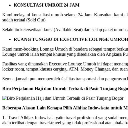
KONSULTASI UMROH 24 JAM
Kami melayani konsultasi umroh selama 24 Jam. Konsultan kami ak
sudah terjual (Sold Out).
Selain itu ketersediaan kursi (Available Seat) dari setiap paket umr
RUANG TUNGGU DI EXECUTIVE LOUNGE UMROH
Kami mem-booking Lounge Umroh di bandara sebagai tempat berkum
Lounge umroh ialah tempat khusus yang disediakan oleh Angkasa Pur
Fasilitas yang dinamakan Executive Lounge Umroh ini dapat menampung
locker room, tempat khusus carging, ATM, Money Changer, dan ruang
Semua jamaah pun memperoleh fasilitas transportasi dan pengurusan ba
Biro Perjalanan Haji dan Umroh Terbaik di Pasir Tunjang Bog
Beberapa Alasan Lain Kenapa Pilih Alhijaz Indowisata untuk M
1. Travel Alhijaz Indowisata yaitu travel profesional yang sudah m
akan terlibat dengan travel-travel yang tidak professional atau abal-aba