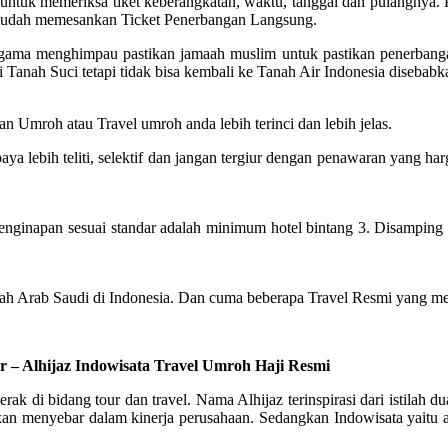
tuk memeriksa tiket keberangkatan, waktu, tanggal dan pulangnya. Pa
g sudah memesankan Ticket Penerbangan Langsung.
n agama menghimpau pastikan jamaah muslim untuk pastikan penerban
 Tanah Suci tetapi tidak bisa kembali ke Tanah Air Indonesia disebab
n Umroh atau Travel umroh anda lebih terinci dan lebih jelas.
lebih teliti, selektif dan jangan tergiur dengan penawaran yang har
napan sesuai standar adalah minimum hotel bintang 3. Disamping itu,
tah Arab Saudi di Indonesia. Dan cuma beberapa Travel Resmi yang me
r – Alhijaz Indowisata Travel Umroh Haji Resmi
rak di bidang tour dan travel. Nama Alhijaz terinspirasi dari istilah
 menyebar dalam kinerja perusahaan. Sedangkan Indowisata yaitu akr