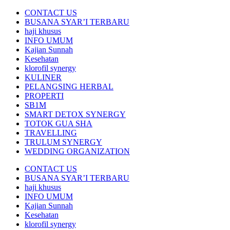
CONTACT US
BUSANA SYAR’I TERBARU
haji khusus
INFO UMUM
Kajian Sunnah
Kesehatan
klorofil synergy
KULINER
PELANGSING HERBAL
PROPERTI
SB1M
SMART DETOX SYNERGY
TOTOK GUA SHA
TRAVELLING
TRULUM SYNERGY
WEDDING ORGANIZATION
CONTACT US
BUSANA SYAR’I TERBARU
haji khusus
INFO UMUM
Kajian Sunnah
Kesehatan
klorofil synergy