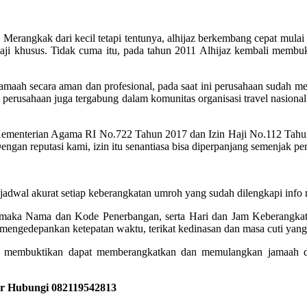
erangkak dari kecil tetapi tentunya, alhijaz berkembang cepat mulai d
ji khusus. Tidak cuma itu, pada tahun 2011 Alhijaz kembali membuka
maah secara aman dan profesional, pada saat ini perusahaan sudah men
u perusahaan juga tergabung dalam komunitas organisasi travel nasional
Kementerian Agama RI No.722 Tahun 2017 dan Izin Haji No.112 Tah
Dengan reputasi kami, izin itu senantiasa bisa diperpanjang semenjak pe
akurat setiap keberangkatan umroh yang sudah dilengkapi info no
, maka Nama dan Kode Penerbangan, serta Hari dan Jam Keberangkata
engedepankan ketepatan waktu, terikat kedinasan dan masa cuti yang 
 membuktikan dapat memberangkatkan dan memulangkan jamaah den
or Hubungi 082119542813