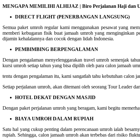
MENGAPA MEMILIHI ALHIJAZ | Biro Perjalanan Haji dan Um
DIRECT FLIGHT (PENERBANGAN LANGSUNG)
Semua paket umroh regular kami menggunakan pesawat yang mempuny
memberi kebugaran fisik buat jamaah umroh yang menginginkan pe
dijamin kehalalannya dan cocok dengan lidah Indonesia.
PEMBIMBING BERPENGALAMAN
Dengan pengalaman menyelenggarakan travel umroh semenjak tahun 
kursi umroh setiap tahun yang bisa dipilih oleh para calon jamaah um
tentu dengan pengalaman itu, kami sangatlah tahu kebutuhan calon
Setiap perjalanan umroh, akan ditemani oleh seorang Tour Leader da
HOTEL DEKAT DENGAN MASJID
Dengan paket perjalanan umroh yang beragam, kami begitu memerhati
BIAYA UMROH DALAM RUPIAH
Satu hal yang cukup penting dalam perencanaan umroh ialah besarn
rupiah. Sehingga, calon jamaah umroh akan terbebas dari risiko fluktu