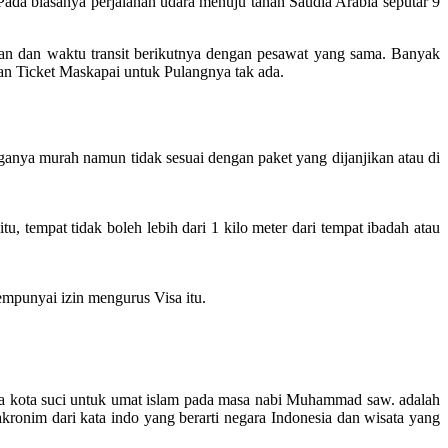
da biasanya perjalanan udara menuju tanah Saudia Arabia seputar 9
gan dan waktu transit berikutnya dengan pesawat yang sama. Banyak
kan Ticket Maskapai untuk Pulangnya tak ada.
ganya murah namun tidak sesuai dengan paket yang dijanjikan atau di
 tempat tidak boleh lebih dari 1 kilo meter dari tempat ibadah atau
mpunyai izin mengurus Visa itu.
 dua kota suci untuk umat islam pada masa nabi Muhammad saw. adalah
onim dari kata indo yang berarti negara Indonesia dan wisata yang