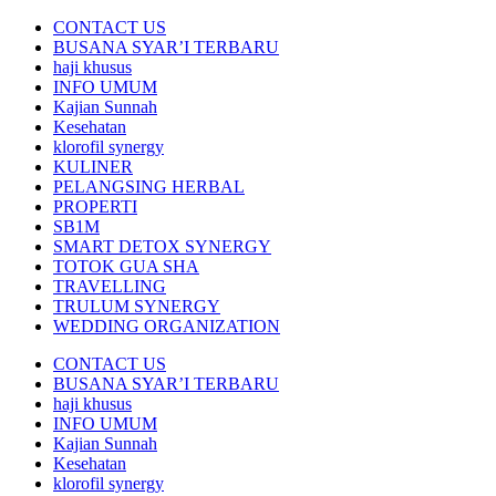
CONTACT US
BUSANA SYAR’I TERBARU
haji khusus
INFO UMUM
Kajian Sunnah
Kesehatan
klorofil synergy
KULINER
PELANGSING HERBAL
PROPERTI
SB1M
SMART DETOX SYNERGY
TOTOK GUA SHA
TRAVELLING
TRULUM SYNERGY
WEDDING ORGANIZATION
CONTACT US
BUSANA SYAR’I TERBARU
haji khusus
INFO UMUM
Kajian Sunnah
Kesehatan
klorofil synergy