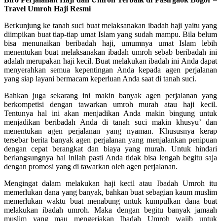
Travel Umroh Haji Resmi
Berkunjung ke tanah suci buat melaksanakan ibadah haji yaitu yang
diimpikan buat tiap-tiap umat Islam yang sudah mampu. Bila belum
bisa menunaikan beribadah haji, umumnya umat Islam lebih
menentukan buat melaksanakan ibadah umroh sebab beribadah ini
adalah merupakan haji kecil. Buat melakukan ibadah ini Anda dapat
menyerahkan semua kepentingan Anda kepada agen perjalanan
yang siap layani bermacam keperluan Anda saat di tanah suci.
Bahkan juga sekarang ini makin banyak agen perjalanan yang
berkompetisi dengan tawarkan umroh murah atau haji kecil.
Tentunya hal ini akan menjadikan Anda makin bingung untuk
menjadikan beribadah Anda di tanah suci makin khusyu’ dan
menentukan agen perjalanan yang nyaman. Khususnya kerap
tersebar berita banyak agen perjalanan yang menjalankan penipuan
dengan cepat berangkat dan biaya yang murah. Untuk hindari
berlangsungnya hal inilah pasti Anda tidak bisa lengah begitu saja
dengan promosi yang di tawarkan oleh agen perjalanan.
Mengingat dalam melakukan haji kecil atau Ibadah Umroh itu
memerlukan dana yang banyak, bahkan buat sebagian kaum muslim
memerlukan waktu buat menabung untuk kumpulkan dana buat
melakukan ibadah umroh. Maka dengan begitu banyak jamaah
muslim yang mau mengerjakan Ibadah Umroh wajib untuk