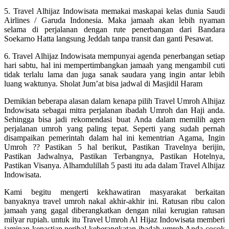
5. Travel Alhijaz Indowisata memakai maskapai kelas dunia Saudi
Airlines / Garuda Indonesia. Maka jamaah akan lebih nyaman
selama di perjalanan dengan rute penerbangan dari Bandara
Soekarno Hatta langsung Jeddah tanpa transit dan ganti Pesawat.
6. Travel Alhijaz Indowisata mempunyai agenda penerbangan setiap
hari sabtu, hal ini mempertimbangkan jamaah yang mengambil cuti
tidak terlalu lama dan juga sanak saudara yang ingin antar lebih
luang waktunya. Sholat Jum’at bisa jadwal di Masjidil Haram
Demikian beberapa alasan dalam kenapa pilih Travel Umroh Alhijaz
Indowisata sebagai mitra perjalanan ibadah Umroh dan Haji anda.
Sehingga bisa jadi rekomendasi buat Anda dalam memilih agen
perjalanan umroh yang paling tepat. Seperti yang sudah pernah
disampaikan pemerintah dalam hal ini kementrian Agama, Ingin
Umroh ?? Pastikan 5 hal berikut, Pastikan Travelnya berijin,
Pastikan Jadwalnya, Pastikan Terbangnya, Pastikan Hotelnya,
Pastikan Visanya. Alhamdulillah 5 pasti itu ada dalam Travel Alhijaz
Indowisata.
Kami begitu mengerti kekhawatiran masyarakat berkaitan
banyaknya travel umroh nakal akhir-akhir ini. Ratusan ribu calon
jamaah yang gagal diberangkatkan dengan nilai kerugian ratusan
milyar rupiah. untuk itu Travel Umroh Al Hijaz Indowisata memberi
jaminan kepastian perihal keberangkatan ibadah umroh Anda cocok