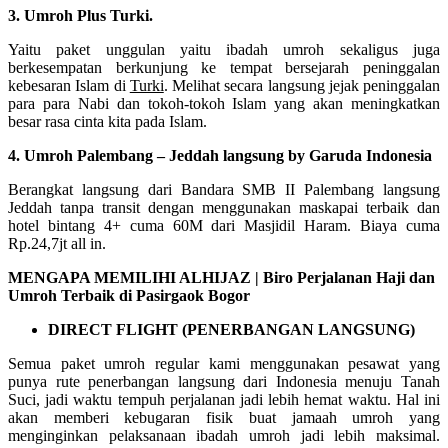
3. Umroh Plus Turki.
Yaitu paket unggulan yaitu ibadah umroh sekaligus juga
berkesempatan berkunjung ke tempat bersejarah peninggalan
kebesaran Islam di
Turki
. Melihat secara langsung jejak peninggalan
para para Nabi dan tokoh-tokoh Islam yang akan meningkatkan
besar rasa cinta kita pada Islam.
4. Umroh Palembang – Jeddah langsung by Garuda Indonesia
Berangkat langsung dari Bandara SMB II Palembang langsung
Jeddah tanpa transit dengan menggunakan maskapai terbaik dan
hotel bintang 4+ cuma 60M dari Masjidil Haram. Biaya cuma
Rp.24,7jt all in.
MENGAPA MEMILIHI ALHIJAZ | Biro Perjalanan Haji dan
Umroh Terbaik di Pasirgaok Bogor
DIRECT FLIGHT (PENERBANGAN LANGSUNG)
Semua paket umroh regular kami menggunakan pesawat yang
punya rute penerbangan langsung dari Indonesia menuju Tanah
Suci, jadi waktu tempuh perjalanan jadi lebih hemat waktu. Hal ini
akan memberi kebugaran fisik buat jamaah umroh yang
menginginkan pelaksanaan ibadah umroh jadi lebih maksimal.