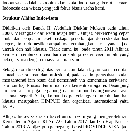
Indowisata adalah akronim dari kata indo yang berarti negara
Indonesia dan wisata yang jadi fokus bisnis usaha kami.
Struktur Alhijaz Indowisata
Didirikan oleh Bapak H. Abdullah Djakfar Muksen pada tahun
2000. Merangkak dari kecil tetapi tentu, alhijaz berkembang cepat
mulai dari penjualan ticket maskapai penerbangan domestik dan luar
negeri, tour domestik sampai mengembangkan ke layanan jasa
umrah dan haji khusus. Tidak cuma itu, pada tahun 2011 Alhijaz
kembali membuka divisi baru adalah provider visa umrah yang
bekerja sama dengan muassasah arab saudi.
Sebagai komitmen legalitas perusahaan dalam layani konsumen dan
jamaah secara aman dan profesional, pada saat ini perusahaan sudah
mengantongi izin resmi dari pemerintah via kementrian pariwisata,
lalu izin haji khusus dan umrah dari kementrian agama. Disamping
itu perusahaan juga tergabung dalam komunitas organisasi travel
nasional seperti Asita, komunitas penyelenggara umrah dan haji
khusus merupakan HIMPUH dan organisasi internasional yaitu
IATA.
Alhijaz Indowisata
ialah
travel umroh
resmi yang memperoleh izin
Kementerian Agama RI No.722 Tahun 2017 dan Izin Haji No.112
Tahun 2018. Alhijaz pun pemegang lisensi PROVIDER VISA, jadi