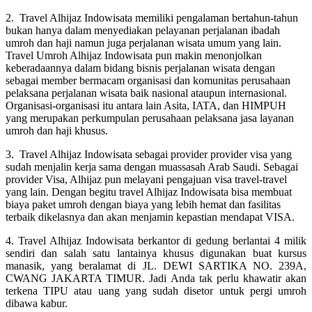
2. Travel Alhijaz Indowisata memiliki pengalaman bertahun-tahun
bukan hanya dalam menyediakan pelayanan perjalanan ibadah
umroh dan haji namun juga perjalanan wisata umum yang lain.
Travel Umroh Alhijaz Indowisata pun makin menonjolkan
keberadaannya dalam bidang bisnis perjalanan wisata dengan
sebagai member bermacam organisasi dan komunitas perusahaan
pelaksana perjalanan wisata baik nasional ataupun internasional.
Organisasi-organisasi itu antara lain Asita, IATA, dan HIMPUH
yang merupakan perkumpulan perusahaan pelaksana jasa layanan
umroh dan haji khusus.
3. Travel Alhijaz Indowisata sebagai provider provider visa yang
sudah menjalin kerja sama dengan muassasah Arab Saudi. Sebagai
provider Visa, Alhijaz pun melayani pengajuan visa travel-travel
yang lain. Dengan begitu travel Alhijaz Indowisata bisa membuat
biaya paket umroh dengan biaya yang lebih hemat dan fasilitas
terbaik dikelasnya dan akan menjamin kepastian mendapat VISA.
4. Travel Alhijaz Indowisata berkantor di gedung berlantai 4 milik
sendiri dan salah satu lantainya khusus digunakan buat kursus
manasik, yang beralamat di JL. DEWI SARTIKA NO. 239A,
CWANG JAKARTA TIMUR. Jadi Anda tak perlu khawatir akan
terkena TIPU atau uang yang sudah disetor untuk pergi umroh
dibawa kabur.