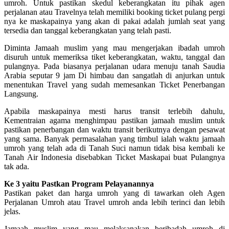
umroh. Untuk pastikan skedul keberangkatan itu pihak agen
perjalanan atau Travelnya telah memiliki booking ticket pulang pergi
nya ke maskapainya yang akan di pakai adalah jumlah seat yang
tersedia dan tanggal keberangkatan yang telah pasti.
Diminta Jamaah muslim yang mau mengerjakan ibadah umroh
disuruh untuk memeriksa tiket keberangkatan, waktu, tanggal dan
pulangnya. Pada biasanya perjalanan udara menuju tanah Saudia
Arabia seputar 9 jam Di himbau dan sangatlah di anjurkan untuk
menentukan Travel yang sudah memesankan Ticket Penerbangan
Langsung.
Apabila maskapainya mesti harus transit terlebih dahulu,
Kementraian agama menghimpau pastikan jamaah muslim untuk
pastikan penerbangan dan waktu transit berikutnya dengan pesawat
yang sama. Banyak permasalahan yang timbul ialah waktu jamaah
umroh yang telah ada di Tanah Suci namun tidak bisa kembali ke
Tanah Air Indonesia disebabkan Ticket Maskapai buat Pulangnya
tak ada.
Ke 3 yaitu Pastkan Program Pelayanannya
Pastikan paket dan harga umroh yang di tawarkan oleh Agen
Perjalanan Umroh atau Travel umroh anda lebih terinci dan lebih
jelas.
Jamaah muslim yang mau melaksanakan beribadah umroh di