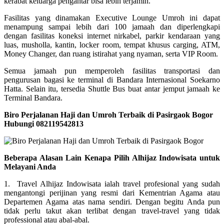
kerabat keluarga pengantar bisa lebih terjamin.
Fasilitas yang dinamakan Executive Lounge Umroh ini dapat
menampung sampai lebih dari 100 jamaah dan diperlengkapi
dengan fasilitas koneksi internet nirkabel, parkir kendaraan yang
luas, musholla, kantin, locker room, tempat khusus carging, ATM,
Money Changer, dan ruang istirahat yang nyaman, serta VIP Room.
Semua jamaah pun memperoleh fasilitas transportasi dan
pengurusan bagasi ke terminal di Bandara Internasional Soekarno
Hatta. Selain itu, tersedia Shuttle Bus buat antar jemput jamaah ke
Terminal Bandara.
Biro Perjalanan Haji dan Umroh Terbaik di Pasirgaok Bogor
Hubungi 082119542813
Beberapa Alasan Lain Kenapa Pilih Alhijaz Indowisata untuk
Melayani Anda
1. Travel Alhijaz Indowisata ialah travel profesional yang sudah
mengantongi perijinan yang resmi dari Kementrian Agama atau
Departemen Agama atas nama sendiri. Dengan begitu Anda pun
tidak perlu takut akan terlibat dengan travel-travel yang tidak
professional atau abal-abal.