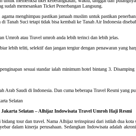
untuk memeriksa tiket keberangkatan, waktu, tanggal dan pulangnya. 
yang sudah memesankan Ticket Penerbangan Langsung.
ian agama menghimpau pastikan jamaah muslim untuk pastikan penerba
di Tanah Suci tetapi tidak bisa kembali ke Tanah Air Indonesia diseb
n Umroh atau Travel umroh anda lebih terinci dan lebih jelas.
 lebih teliti, selektif dan jangan tergiur dengan penawaran yang har
inapan sesuai standar ialah minimum hotel bintang 3. Disamping itu,
ah Arab Saudi di Indonesia. Dan cuma beberapa Travel Resmi yang pun
 Jakarta Selatan – Alhijaz Indowisata Travel Umroh Haji Resmi
i bidang tour dan travel. Nama Alhijaz terinspirasi dari istilah dua 
ar dalam kinerja perusahaan. Sedangkan Indowisata adalah akronim 