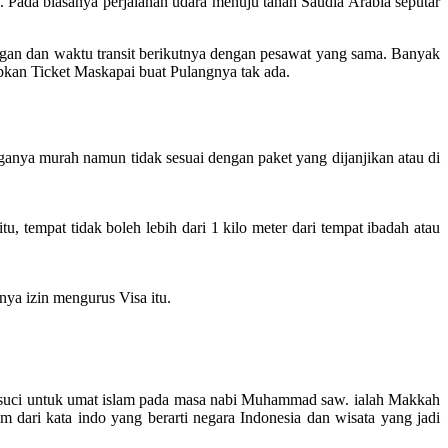
Pada biasanya perjalanan udara menuju tanah Saudia Arabia seputar
ngan dan waktu transit berikutnya dengan pesawat yang sama. Banyak
abkan Ticket Maskapai buat Pulangnya tak ada.
ganya murah namun tidak sesuai dengan paket yang dijanjikan atau di
 tempat tidak boleh lebih dari 1 kilo meter dari tempat ibadah atau
ya izin mengurus Visa itu.
kota suci untuk umat islam pada masa nabi Muhammad saw. ialah Makkah
dari kata indo yang berarti negara Indonesia dan wisata yang jadi