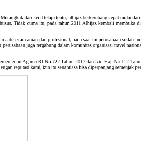
rangkak dari kecil tetapi tentu, alhijaz berkembang cepat mulai dari 
usus. Tidak cuma itu, pada tahun 2011 Alhijaz kembali membuka di
maah secara aman dan profesional, pada saat ini perusahaan sudah men
u perusahaan juga tergabung dalam komunitas organisasi travel nasiona
ementerian Agama RI No.722 Tahun 2017 dan Izin Haji No.112 Tahu
Dengan reputasi kami, izin itu senantiasa bisa diperpanjang semenjak pe