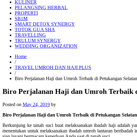
KULINER
PELANGSING HERBAL
PROPERTI
SB1M
SMART DETOX SYNERGY
TOTOK GUA SHA
TRAVELLING
TRULUM SYNERGY
WEDDING ORGANIZATION
Home
/
TRAVEL UMROH DAN HAJI PLUS
/
Biro Perjalanan Haji dan Umroh Terbaik di Petukangan Selat
Biro Perjalanan Haji dan Umroh Terbaik 
Posted on
May 24, 2019
by
Biro Perjalanan Haji dan Umroh Terbaik di Petukangan Selatan
Berkunjung ke tanah suci buat melaksanakan ibadah haji adalah y
menentukan untuk melaksanakan ibadah umroh lantaran beribadah i
siap layani bermacam keperluan Anda saat di tanah suci.