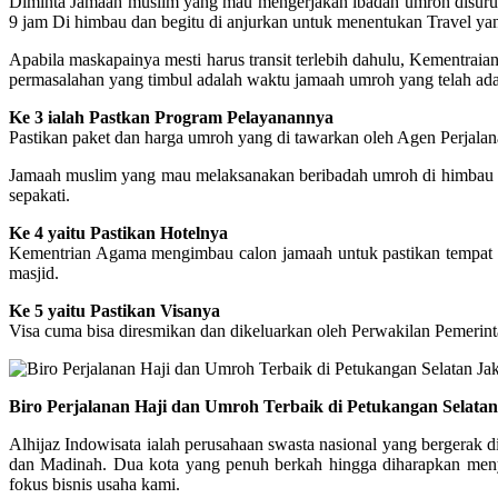
Diminta Jamaah muslim yang mau mengerjakan ibadah umroh disuruh 
9 jam Di himbau dan begitu di anjurkan untuk menentukan Travel 
Apabila maskapainya mesti harus transit terlebih dahulu, Kementra
permasalahan yang timbul adalah waktu jamaah umroh yang telah ada 
Ke 3 ialah Pastkan Program Pelayanannya
Pastikan paket dan harga umroh yang di tawarkan oleh Agen Perjalana
Jamaah muslim yang mau melaksanakan beribadah umroh di himbau biar
sepakati.
Ke 4 yaitu Pastikan Hotelnya
Kementrian Agama mengimbau calon jamaah untuk pastikan tempat peng
masjid.
Ke 5 yaitu Pastikan Visanya
Visa cuma bisa diresmikan dan dikeluarkan oleh Perwakilan Pemerint
Biro Perjalanan Haji dan Umroh Terbaik di Petukangan Selatan
Alhijaz Indowisata ialah perusahaan swasta nasional yang bergerak d
dan Madinah. Dua kota yang penuh berkah hingga diharapkan menyeb
fokus bisnis usaha kami.