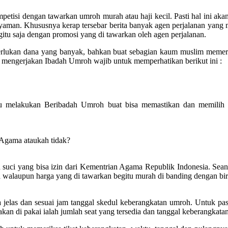
petisi dengan tawarkan umroh murah atau haji kecil. Pasti hal ini 
yaman. Khususnya kerap tersebar berita banyak agen perjalanan yang
gitu saja dengan promosi yang di tawarkan oleh agen perjalanan.
merlukan dana yang banyak, bahkan buat sebagian kaum muslim meme
mengerjakan Ibadah Umroh wajib untuk memperhatikan berikut ini :
u melakukan Beribadah Umroh buat bisa memastikan dan memilih p
 Agama ataukah tidak?
suci yang bisa izin dari Kementrian Agama Republik Indonesia. Seandain
 walaupun harga yang di tawarkan begitu murah di banding dengan biro
elas dan sesuai jam tanggal skedul keberangkatan umroh. Untuk past
kan di pakai ialah jumlah seat yang tersedia dan tanggal keberangkatan 