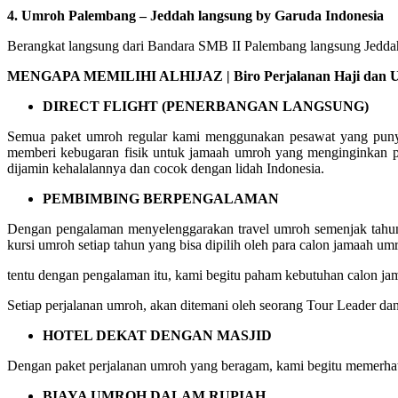
4. Umroh Palembang – Jeddah langsung by Garuda Indonesia
Berangkat langsung dari Bandara SMB II Palembang langsung Jeddah 
MENGAPA MEMILIHI ALHIJAZ | Biro Perjalanan Haji dan Umr
DIRECT FLIGHT (PENERBANGAN LANGSUNG)
Semua paket umroh regular kami menggunakan pesawat yang punya 
memberi kebugaran fisik untuk jamaah umroh yang menginginkan p
dijamin kehalalannya dan cocok dengan lidah Indonesia.
PEMBIMBING BERPENGALAMAN
Dengan pengalaman menyelenggarakan travel umroh semenjak tahun 
kursi umroh setiap tahun yang bisa dipilih oleh para calon jamaah um
tentu dengan pengalaman itu, kami begitu paham kebutuhan calon 
Setiap perjalanan umroh, akan ditemani oleh seorang Tour Leader da
HOTEL DEKAT DENGAN MASJID
Dengan paket perjalanan umroh yang beragam, kami begitu memerhati
BIAYA UMROH DALAM RUPIAH