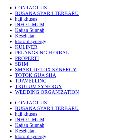
CONTACT US
BUSANA SYAR’I TERBARU
haji khusus
INFO UMUM
Kajian Sunnah
Kesehatan
klorofil synergy
KULINER
PELANGSING HERBAL
PROPERTI
SB1M
SMART DETOX SYNERGY
TOTOK GUA SHA
TRAVELLING
TRULUM SYNERGY
WEDDING ORGANIZATION
CONTACT US
BUSANA SYAR’I TERBARU
haji khusus
INFO UMUM
Kajian Sunnah
Kesehatan
klorofil synergy