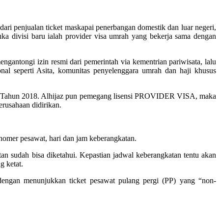
ari penjualan ticket maskapai penerbangan domestik dan luar negeri,
a divisi baru ialah provider visa umrah yang bekerja sama dengan
gantongi izin resmi dari pemerintah via kementrian pariwisata, lalu
nal seperti Asita, komunitas penyelenggara umrah dan haji khusus
2 Tahun 2018. Alhijaz pun pemegang lisensi PROVIDER VISA, maka
erusahaan didirikan.
mer pesawat, hari dan jam keberangkatan.
n sudah bisa diketahui. Kepastian jadwal keberangkatan tentu akan
g ketat.
gan menunjukkan ticket pesawat pulang pergi (PP) yang “non-