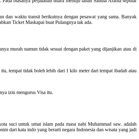
Pada biasanya perjalanan udara menuju tanah Saudia Arabia seputar
gan dan waktu transit berikutnya dengan pesawat yang sama. Banyak
babkan Ticket Maskapai buat Pulangnya tak ada.
anya murah namun tidak sesuai dengan paket yang dijanjikan atau di
 tempat tidak boleh lebih dari 1 kilo meter dari tempat ibadah atau
ya izin mengurus Visa itu.
dua kota suci untuk umat islam pada masa nabi Muhammad saw. adalah
 dari kata indo yang berarti negara Indonesia dan wisata yang jadi