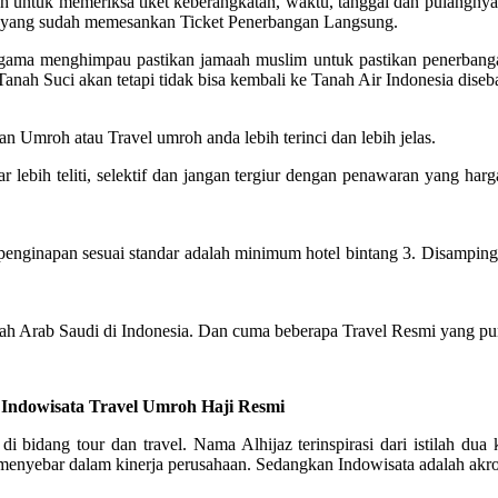
untuk memeriksa tiket keberangkatan, waktu, tanggal dan pulangnya. 
el yang sudah memesankan Ticket Penerbangan Langsung.
n agama menghimpau pastikan jamaah muslim untuk pastikan penerban
Tanah Suci akan tetapi tidak bisa kembali ke Tanah Air Indonesia dise
n Umroh atau Travel umroh anda lebih terinci dan lebih jelas.
ebih teliti, selektif dan jangan tergiur dengan penawaran yang harg
inapan sesuai standar adalah minimum hotel bintang 3. Disamping itu,
ah Arab Saudi di Indonesia. Dan cuma beberapa Travel Resmi yang pun
z Indowisata Travel Umroh Haji Resmi
 di bidang tour dan travel. Nama Alhijaz terinspirasi dari istilah 
nyebar dalam kinerja perusahaan. Sedangkan Indowisata adalah akronim