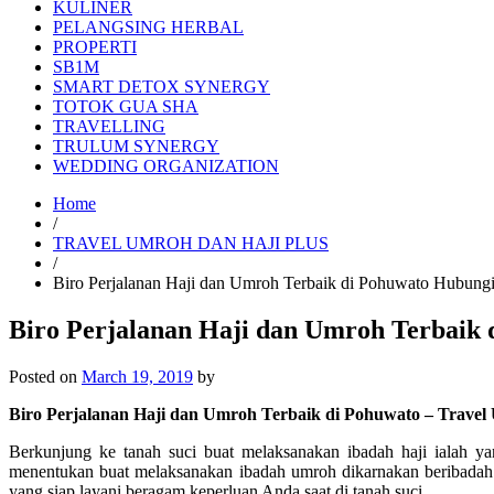
KULINER
PELANGSING HERBAL
PROPERTI
SB1M
SMART DETOX SYNERGY
TOTOK GUA SHA
TRAVELLING
TRULUM SYNERGY
WEDDING ORGANIZATION
Home
/
TRAVEL UMROH DAN HAJI PLUS
/
Biro Perjalanan Haji dan Umroh Terbaik di Pohuwato Hubun
Biro Perjalanan Haji dan Umroh Terbaik
Posted on
March 19, 2019
by
Biro Perjalanan Haji dan Umroh Terbaik di Pohuwato – Travel
Berkunjung ke tanah suci buat melaksanakan ibadah haji ialah y
menentukan buat melaksanakan ibadah umroh dikarnakan beribadah 
yang siap layani beragam keperluan Anda saat di tanah suci.