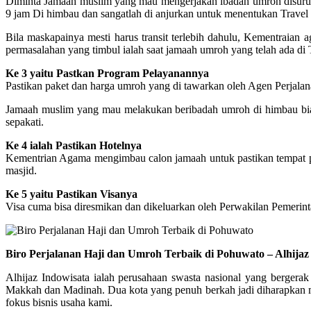
Diminta Jamaah muslim yang mau mengerjakan ibadah umroh disuruh 
9 jam Di himbau dan sangatlah di anjurkan untuk menentukan Trav
Bila maskapainya mesti harus transit terlebih dahulu, Kementraia
permasalahan yang timbul ialah saat jamaah umroh yang telah ada di 
Ke 3 yaitu Pastkan Program Pelayanannya
Pastikan paket dan harga umroh yang di tawarkan oleh Agen Perjalana
Jamaah muslim yang mau melakukan beribadah umroh di himbau biar l
sepakati.
Ke 4 ialah Pastikan Hotelnya
Kementrian Agama mengimbau calon jamaah untuk pastikan tempat peng
masjid.
Ke 5 yaitu Pastikan Visanya
Visa cuma bisa diresmikan dan dikeluarkan oleh Perwakilan Pemerint
Biro Perjalanan Haji dan Umroh Terbaik di Pohuwato – Alhija
Alhijaz Indowisata ialah perusahaan swasta nasional yang bergerak
Makkah dan Madinah. Dua kota yang penuh berkah jadi diharapkan me
fokus bisnis usaha kami.