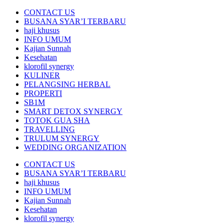
CONTACT US
BUSANA SYAR’I TERBARU
haji khusus
INFO UMUM
Kajian Sunnah
Kesehatan
klorofil synergy
KULINER
PELANGSING HERBAL
PROPERTI
SB1M
SMART DETOX SYNERGY
TOTOK GUA SHA
TRAVELLING
TRULUM SYNERGY
WEDDING ORGANIZATION
CONTACT US
BUSANA SYAR’I TERBARU
haji khusus
INFO UMUM
Kajian Sunnah
Kesehatan
klorofil synergy