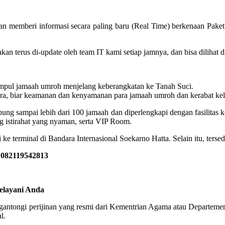
n memberi informasi secara paling baru (Real Time) berkenaan Pake
oh akan terus di-update oleh team IT kami setiap jamnya, dan bisa dilih
pul jamaah umroh menjelang keberangkatan ke Tanah Suci.
a, biar keamanan dan kenyamanan para jamaah umroh dan kerabat kelua
 sampai lebih dari 100 jamaah dan diperlengkapi dengan fasilitas kone
 istirahat yang nyaman, serta VIP Room.
 ke terminal di Bandara Internasional Soekarno Hatta. Selain itu, ters
 082119542813
elayani Anda
engantongi perijinan yang resmi dari Kementrian Agama atau Departeme
l.