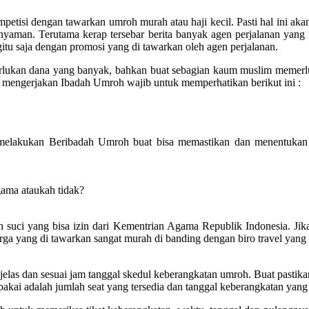
mpetisi dengan tawarkan umroh murah atau haji kecil. Pasti hal ini 
nyaman. Terutama kerap tersebar berita banyak agen perjalanan yan
gitu saja dengan promosi yang di tawarkan oleh agen perjalanan.
erlukan dana yang banyak, bahkan buat sebagian kaum muslim meme
mengerjakan Ibadah Umroh wajib untuk memperhatikan berikut ini :
melakukan Beribadah Umroh buat bisa memastikan dan menentukan 
gama ataukah tidak?
suci yang bisa izin dari Kementrian Agama Republik Indonesia. Jika ti
rga yang di tawarkan sangat murah di banding dengan biro travel yang 
las dan sesuai jam tanggal skedul keberangkatan umroh. Buat pastikan 
kai adalah jumlah seat yang tersedia dan tanggal keberangkatan yang t