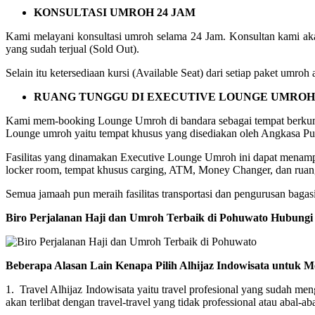
KONSULTASI UMROH 24 JAM
Kami melayani konsultasi umroh selama 24 Jam. Konsultan kami aka
yang sudah terjual (Sold Out).
Selain itu ketersediaan kursi (Available Seat) dari setiap paket umr
RUANG TUNGGU DI EXECUTIVE LOUNGE UMROH
Kami mem-booking Lounge Umroh di bandara sebagai tempat berkum
Lounge umroh yaitu tempat khusus yang disediakan oleh Angkasa Pur
Fasilitas yang dinamakan Executive Lounge Umroh ini dapat menampung
locker room, tempat khusus carging, ATM, Money Changer, dan ruang
Semua jamaah pun meraih fasilitas transportasi dan pengurusan bagasi
Biro Perjalanan Haji dan Umroh Terbaik di Pohuwato Hubungi
Beberapa Alasan Lain Kenapa Pilih Alhijaz Indowisata untuk M
1. Travel Alhijaz Indowisata yaitu travel profesional yang sudah m
akan terlibat dengan travel-travel yang tidak professional atau abal-aba