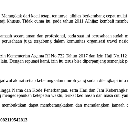
erangkak dari kecil tetapi tentunya, alhijaz berkembang cepat mulai d
ji khusus. Tidak cuma itu, pada tahun 2011 Alhijaz kembali membuk
maah secara aman dan profesional, pada saat ini perusahaan sudah men
 perusahaan juga tergabung dalam komunitas organisasi travel nasio
izin Kementerian Agama RI No.722 Tahun 2017 dan Izin Haji No.11
lain. Dengan reputasi kami, izin itu terus bisa diperpanjang semenjak p
akurat setiap keberangkatan umroh yang sudah dilengkapi info no
, hingga Nama dan Kode Penerbangan, serta Hari dan Jam Keberangkata
 mengedepankan ketepatan waktu, terikat kedinasan dan masa cuti yan
 membuktikan dapat memberangkatkan dan memulangkan jamaah den
 082119542813