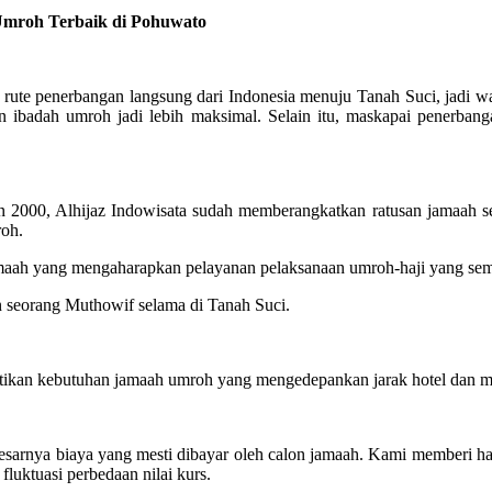
mroh Terbaik di Pohuwato
te penerbangan langsung dari Indonesia menuju Tanah Suci, jadi wak
n ibadah umroh jadi lebih maksimal. Selain itu, maskapai penerb
2000, Alhijaz Indowisata sudah memberangkatkan ratusan jamaah se
roh.
jamaah yang mengaharapkan pelayanan pelaksanaan umroh-haji yang s
n seorang Muthowif selama di Tanah Suci.
ikan kebutuhan jamaah umroh yang mengedepankan jarak hotel dan mas
esarnya biaya yang mesti dibayar oleh calon jamaah. Kami memberi h
fluktuasi perbedaan nilai kurs.