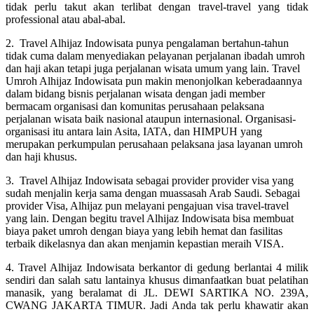
tidak perlu takut akan terlibat dengan travel-travel yang tidak
professional atau abal-abal.
2. Travel Alhijaz Indowisata punya pengalaman bertahun-tahun
tidak cuma dalam menyediakan pelayanan perjalanan ibadah umroh
dan haji akan tetapi juga perjalanan wisata umum yang lain. Travel
Umroh Alhijaz Indowisata pun makin menonjolkan keberadaannya
dalam bidang bisnis perjalanan wisata dengan jadi member
bermacam organisasi dan komunitas perusahaan pelaksana
perjalanan wisata baik nasional ataupun internasional. Organisasi-
organisasi itu antara lain Asita, IATA, dan HIMPUH yang
merupakan perkumpulan perusahaan pelaksana jasa layanan umroh
dan haji khusus.
3. Travel Alhijaz Indowisata sebagai provider provider visa yang
sudah menjalin kerja sama dengan muassasah Arab Saudi. Sebagai
provider Visa, Alhijaz pun melayani pengajuan visa travel-travel
yang lain. Dengan begitu travel Alhijaz Indowisata bisa membuat
biaya paket umroh dengan biaya yang lebih hemat dan fasilitas
terbaik dikelasnya dan akan menjamin kepastian meraih VISA.
4. Travel Alhijaz Indowisata berkantor di gedung berlantai 4 milik
sendiri dan salah satu lantainya khusus dimanfaatkan buat pelatihan
manasik, yang beralamat di JL. DEWI SARTIKA NO. 239A,
CWANG JAKARTA TIMUR. Jadi Anda tak perlu khawatir akan