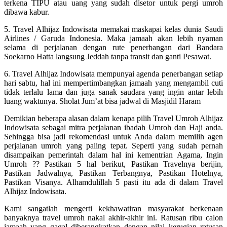
terkena TIPU atau uang yang sudah disetor untuk pergi umroh
dibawa kabur.
5. Travel Alhijaz Indowisata memakai maskapai kelas dunia Saudi
Airlines / Garuda Indonesia. Maka jamaah akan lebih nyaman
selama di perjalanan dengan rute penerbangan dari Bandara
Soekarno Hatta langsung Jeddah tanpa transit dan ganti Pesawat.
6. Travel Alhijaz Indowisata mempunyai agenda penerbangan setiap
hari sabtu, hal ini mempertimbangkan jamaah yang mengambil cuti
tidak terlalu lama dan juga sanak saudara yang ingin antar lebih
luang waktunya. Sholat Jum’at bisa jadwal di Masjidil Haram
Demikian beberapa alasan dalam kenapa pilih Travel Umroh Alhijaz
Indowisata sebagai mitra perjalanan ibadah Umroh dan Haji anda.
Sehingga bisa jadi rekomendasi untuk Anda dalam memilih agen
perjalanan umroh yang paling tepat. Seperti yang sudah pernah
disampaikan pemerintah dalam hal ini kementrian Agama, Ingin
Umroh ?? Pastikan 5 hal berikut, Pastikan Travelnya berijin,
Pastikan Jadwalnya, Pastikan Terbangnya, Pastikan Hotelnya,
Pastikan Visanya. Alhamdulillah 5 pasti itu ada di dalam Travel
Alhijaz Indowisata.
Kami sangatlah mengerti kekhawatiran masyarakat berkenaan
banyaknya travel umroh nakal akhir-akhir ini. Ratusan ribu calon
jamaah yang gagal diberangkatkan dengan nilai kerugian ratusan