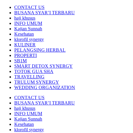
CONTACT US
BUSANA SYAR’I TERBARU
haji khusus
INFO UMUM
Kajian Sunnah
Kesehatan
klorofil synergy
KULINER
PELANGSING HERBAL
PROPERTI
SB1M
SMART DETOX SYNERGY
TOTOK GUA SHA
TRAVELLING
TRULUM SYNERGY
WEDDING ORGANIZATION
CONTACT US
BUSANA SYAR’I TERBARU
haji khusus
INFO UMUM
Kajian Sunnah
Kesehatan
klorofil synergy