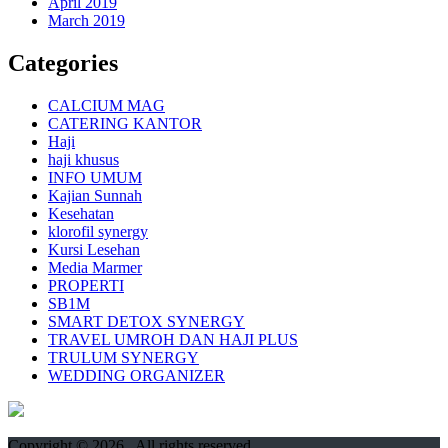
April 2019
March 2019
Categories
CALCIUM MAG
CATERING KANTOR
Haji
haji khusus
INFO UMUM
Kajian Sunnah
Kesehatan
klorofil synergy
Kursi Lesehan
Media Marmer
PROPERTI
SB1M
SMART DETOX SYNERGY
TRAVEL UMROH DAN HAJI PLUS
TRULUM SYNERGY
WEDDING ORGANIZER
Copyright © 2026
. All rights reserved.