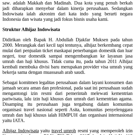
saw. adalah Makkah dan Madinah. Dua kota yang penuh berkah
jadi diharapkan menyebar dalam kinerja perusahaan. Sedangkan
Indowisata ialah akronim dari kata indo yang berarti negara
Indonesia dan wisata yang jadi fokus bisnis usaha kami.
Struktur Alhijaz Indowisata
Didirikan oleh Bapak H. Abdullah Djakfar Muksen pada tahun
2000. Merangkak dari kecil tapi tentunya, alhijaz berkembang cepat
mulai dari penjualan ticket maskapai penerbangan domestik dan luar
negeri, tour domestik sampai mengembangkan ke layanan jasa
umrah dan haji khusus. Tidak cuma itu, pada tahun 2011 Alhijaz
kembali membuka divisi baru merupakan provider visa umrah yang
bekerja sama dengan muassasah arab saudi.
Sebagai komitmen legalitas perusahaan dalam layani konsumen dan
jamaah secara aman dan profesional, pada saat ini perusahaan sudah
mengantongi izin resmi dari pemerintah melewati kementrian
pariwisata, lalu izin haji khusus dan umrah dari kementrian agama.
Disamping itu perusahaan juga tergabung dalam komunitas
organisasi travel nasional seperti Asita, komunitas penyelenggara
umrah dan haji khusus ialah HIMPUH dan organisasi internasional
yaitu IATA.
Alhijaz Indowisata
yaitu
travel umroh
resmi yang memperoleh izin