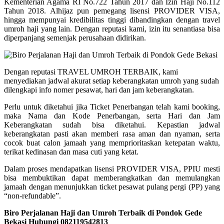
Kementerian Agama RI No.722 Tahun 2017 dan Izin Haji No.112
Tahun 2018. Alhijaz pun pemegang lisensi PROVIDER VISA,
hingga mempunyai kredibilitas tinggi dibandingkan dengan travel
umroh haji yang lain. Dengan reputasi kami, izin itu senantiasa bisa
diperpanjang semenjak perusahaan didirikan.
Dengan reputasi TRAVEL UMROH TERBAIK, kami
menyediakan jadwal akurat setiap keberangkatan umroh yang sudah
dilengkapi info nomer pesawat, hari dan jam keberangkatan.
Perlu untuk diketahui jika Ticket Penerbangan telah kami booking,
maka Nama dan Kode Penerbangan, serta Hari dan Jam
Keberangkatan sudah bisa diketahui. Kepastian jadwal
keberangkatan pasti akan memberi rasa aman dan nyaman, serta
cocok buat calon jamaah yang memprioritaskan ketepatan waktu,
terikat kedinasan dan masa cuti yang ketat.
Dalam proses mendapatkan lisensi PROVIDER VISA, PPIU mesti
bisa membuktikan dapat memberangkatkan dan memulangkan
jamaah dengan menunjukkan ticket pesawat pulang pergi (PP) yang
“non-refundable”.
Biro Perjalanan Haji dan Umroh Terbaik di Pondok Gede
Bekasi Hubungi 082119542813