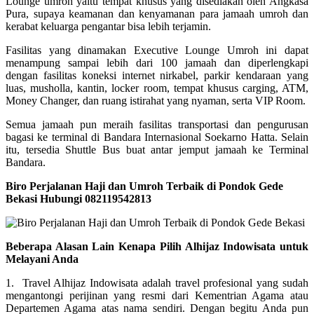
Lounge umroh yaitu tempat khusus yang disediakan oleh Angkasa
Pura, supaya keamanan dan kenyamanan para jamaah umroh dan
kerabat keluarga pengantar bisa lebih terjamin.
Fasilitas yang dinamakan Executive Lounge Umroh ini dapat
menampung sampai lebih dari 100 jamaah dan diperlengkapi
dengan fasilitas koneksi internet nirkabel, parkir kendaraan yang
luas, musholla, kantin, locker room, tempat khusus carging, ATM,
Money Changer, dan ruang istirahat yang nyaman, serta VIP Room.
Semua jamaah pun meraih fasilitas transportasi dan pengurusan
bagasi ke terminal di Bandara Internasional Soekarno Hatta. Selain
itu, tersedia Shuttle Bus buat antar jemput jamaah ke Terminal
Bandara.
Biro Perjalanan Haji dan Umroh Terbaik di Pondok Gede
Bekasi Hubungi 082119542813
Beberapa Alasan Lain Kenapa Pilih Alhijaz Indowisata untuk
Melayani Anda
1. Travel Alhijaz Indowisata adalah travel profesional yang sudah
mengantongi perijinan yang resmi dari Kementrian Agama atau
Departemen Agama atas nama sendiri. Dengan begitu Anda pun