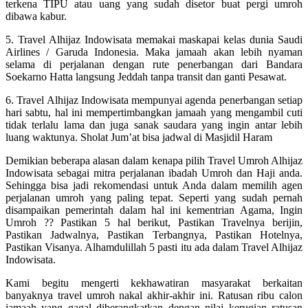
terkena TIPU atau uang yang sudah disetor buat pergi umroh
dibawa kabur.
5. Travel Alhijaz Indowisata memakai maskapai kelas dunia Saudi
Airlines / Garuda Indonesia. Maka jamaah akan lebih nyaman
selama di perjalanan dengan rute penerbangan dari Bandara
Soekarno Hatta langsung Jeddah tanpa transit dan ganti Pesawat.
6. Travel Alhijaz Indowisata mempunyai agenda penerbangan setiap
hari sabtu, hal ini mempertimbangkan jamaah yang mengambil cuti
tidak terlalu lama dan juga sanak saudara yang ingin antar lebih
luang waktunya. Sholat Jum’at bisa jadwal di Masjidil Haram
Demikian beberapa alasan dalam kenapa pilih Travel Umroh Alhijaz
Indowisata sebagai mitra perjalanan ibadah Umroh dan Haji anda.
Sehingga bisa jadi rekomendasi untuk Anda dalam memilih agen
perjalanan umroh yang paling tepat. Seperti yang sudah pernah
disampaikan pemerintah dalam hal ini kementrian Agama, Ingin
Umroh ?? Pastikan 5 hal berikut, Pastikan Travelnya berijin,
Pastikan Jadwalnya, Pastikan Terbangnya, Pastikan Hotelnya,
Pastikan Visanya. Alhamdulillah 5 pasti itu ada dalam Travel Alhijaz
Indowisata.
Kami begitu mengerti kekhawatiran masyarakat berkaitan
banyaknya travel umroh nakal akhir-akhir ini. Ratusan ribu calon
jamaah yang gagal diberangkatkan dengan nilai kerugian ratusan