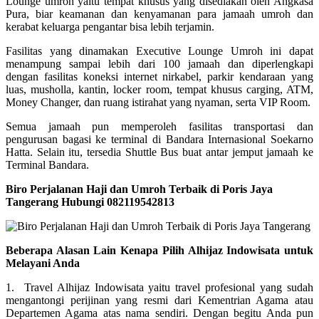
Lounge umroh yaitu tempat khusus yang disediakan oleh Angkasa
Pura, biar keamanan dan kenyamanan para jamaah umroh dan
kerabat keluarga pengantar bisa lebih terjamin.
Fasilitas yang dinamakan Executive Lounge Umroh ini dapat
menampung sampai lebih dari 100 jamaah dan diperlengkapi
dengan fasilitas koneksi internet nirkabel, parkir kendaraan yang
luas, musholla, kantin, locker room, tempat khusus carging, ATM,
Money Changer, dan ruang istirahat yang nyaman, serta VIP Room.
Semua jamaah pun memperoleh fasilitas transportasi dan
pengurusan bagasi ke terminal di Bandara Internasional Soekarno
Hatta. Selain itu, tersedia Shuttle Bus buat antar jemput jamaah ke
Terminal Bandara.
Biro Perjalanan Haji dan Umroh Terbaik di Poris Jaya
Tangerang Hubungi 082119542813
Beberapa Alasan Lain Kenapa Pilih Alhijaz Indowisata untuk
Melayani Anda
1. Travel Alhijaz Indowisata yaitu travel profesional yang sudah
mengantongi perijinan yang resmi dari Kementrian Agama atau
Departemen Agama atas nama sendiri. Dengan begitu Anda pun