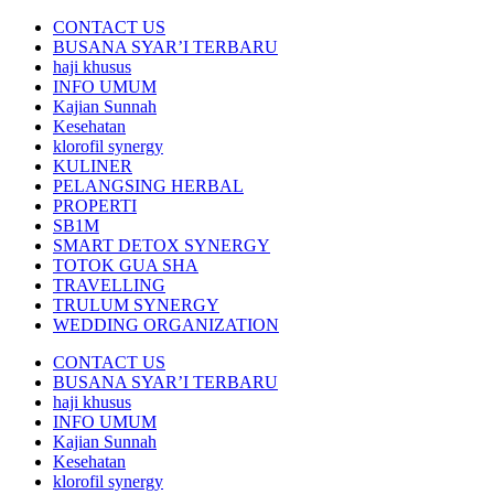
CONTACT US
BUSANA SYAR’I TERBARU
haji khusus
INFO UMUM
Kajian Sunnah
Kesehatan
klorofil synergy
KULINER
PELANGSING HERBAL
PROPERTI
SB1M
SMART DETOX SYNERGY
TOTOK GUA SHA
TRAVELLING
TRULUM SYNERGY
WEDDING ORGANIZATION
CONTACT US
BUSANA SYAR’I TERBARU
haji khusus
INFO UMUM
Kajian Sunnah
Kesehatan
klorofil synergy