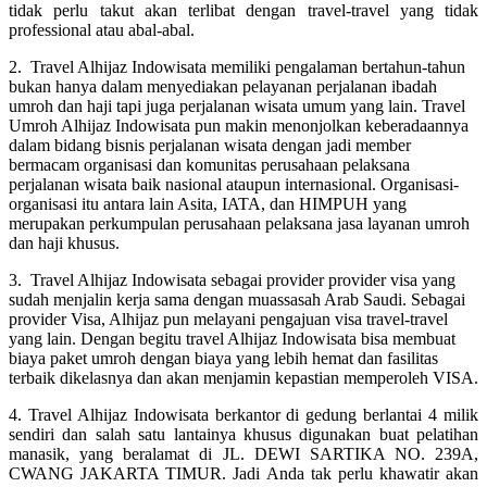
tidak perlu takut akan terlibat dengan travel-travel yang tidak
professional atau abal-abal.
2. Travel Alhijaz Indowisata memiliki pengalaman bertahun-tahun
bukan hanya dalam menyediakan pelayanan perjalanan ibadah
umroh dan haji tapi juga perjalanan wisata umum yang lain. Travel
Umroh Alhijaz Indowisata pun makin menonjolkan keberadaannya
dalam bidang bisnis perjalanan wisata dengan jadi member
bermacam organisasi dan komunitas perusahaan pelaksana
perjalanan wisata baik nasional ataupun internasional. Organisasi-
organisasi itu antara lain Asita, IATA, dan HIMPUH yang
merupakan perkumpulan perusahaan pelaksana jasa layanan umroh
dan haji khusus.
3. Travel Alhijaz Indowisata sebagai provider provider visa yang
sudah menjalin kerja sama dengan muassasah Arab Saudi. Sebagai
provider Visa, Alhijaz pun melayani pengajuan visa travel-travel
yang lain. Dengan begitu travel Alhijaz Indowisata bisa membuat
biaya paket umroh dengan biaya yang lebih hemat dan fasilitas
terbaik dikelasnya dan akan menjamin kepastian memperoleh VISA.
4. Travel Alhijaz Indowisata berkantor di gedung berlantai 4 milik
sendiri dan salah satu lantainya khusus digunakan buat pelatihan
manasik, yang beralamat di JL. DEWI SARTIKA NO. 239A,
CWANG JAKARTA TIMUR. Jadi Anda tak perlu khawatir akan