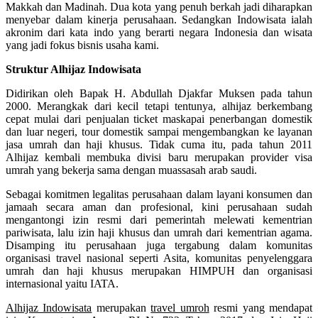
Makkah dan Madinah. Dua kota yang penuh berkah jadi diharapkan
menyebar dalam kinerja perusahaan. Sedangkan Indowisata ialah
akronim dari kata indo yang berarti negara Indonesia dan wisata
yang jadi fokus bisnis usaha kami.
Struktur Alhijaz Indowisata
Didirikan oleh Bapak H. Abdullah Djakfar Muksen pada tahun
2000. Merangkak dari kecil tetapi tentunya, alhijaz berkembang
cepat mulai dari penjualan ticket maskapai penerbangan domestik
dan luar negeri, tour domestik sampai mengembangkan ke layanan
jasa umrah dan haji khusus. Tidak cuma itu, pada tahun 2011
Alhijaz kembali membuka divisi baru merupakan provider visa
umrah yang bekerja sama dengan muassasah arab saudi.
Sebagai komitmen legalitas perusahaan dalam layani konsumen dan
jamaah secara aman dan profesional, kini perusahaan sudah
mengantongi izin resmi dari pemerintah melewati kementrian
pariwisata, lalu izin haji khusus dan umrah dari kementrian agama.
Disamping itu perusahaan juga tergabung dalam komunitas
organisasi travel nasional seperti Asita, komunitas penyelenggara
umrah dan haji khusus merupakan HIMPUH dan organisasi
internasional yaitu IATA.
Alhijaz Indowisata
merupakan
travel umroh
resmi yang mendapat