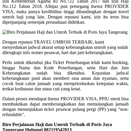
izin Kementerian Agama RI No.722 Tahun 2017 dan Izin Haji
No.112 Tahun 2018. Alhijaz pun pemegang lisensi PROVIDER
VISA, maka punya kredibilitas tinggi dibandingkan dengan travel
umroh haji yang lain. Dengan reputasi kami, izin itu terus bisa
diperpanjang semenjak perusahaan didirikan.
Dengan reputasi TRAVEL UMROH TERBAIK, kami
menyediakan jadwal akurat setiap keberangkatan umroh yang sudah
dilengkapi info nomer pesawat, hari dan jam keberangkatan.
Perlu untuk diketahui jika Ticket Penerbangan telah kami booking,
hingga Nama dan Kode Penerbangan, serta Hari dan Jam
Keberangkatan sudah bisa diketahui. Kepastian jadwal
keberangkatan pasti akan memberi rasa aman dan nyaman, serta
cocok buat calon jamaah yang memprioritaskan ketepatan waktu,
terikat kedinasan dan masa cuti yang ketat.
Dalam proses mendapat lisensi PROVIDER VISA, PPIU mesti bisa
membuktikan dapat memberangkatkan dan memulangkan jamaah
dengan menunjukkan ticket pesawat pulang pergi (PP) yang “non-
refundable”.
Biro Perjalanan Haji dan Umroh Terbaik di Poris Jaya
Tangerang Hubungi 082119542813