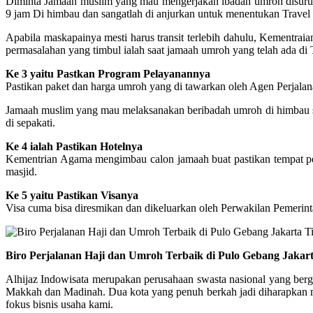
Diminta Jamaah muslim yang mau mengerjakan ibadah umroh disuruh 
9 jam Di himbau dan sangatlah di anjurkan untuk menentukan Trav
Apabila maskapainya mesti harus transit terlebih dahulu, Kementr
permasalahan yang timbul ialah saat jamaah umroh yang telah ada di 
Ke 3 yaitu Pastkan Program Pelayanannya
Pastikan paket dan harga umroh yang di tawarkan oleh Agen Perjalana
Jamaah muslim yang mau melaksanakan beribadah umroh di himbau supa
di sepakati.
Ke 4 ialah Pastikan Hotelnya
Kementrian Agama mengimbau calon jamaah buat pastikan tempat pengi
masjid.
Ke 5 yaitu Pastikan Visanya
Visa cuma bisa diresmikan dan dikeluarkan oleh Perwakilan Pemerin
Biro Perjalanan Haji dan Umroh Terbaik di Pulo Gebang Jakar
Alhijaz Indowisata merupakan perusahaan swasta nasional yang berge
Makkah dan Madinah. Dua kota yang penuh berkah jadi diharapkan me
fokus bisnis usaha kami.