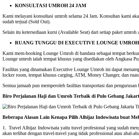
KONSULTASI UMROH 24 JAM
Kami melayani konsultasi umroh selama 24 Jam. Konsultan kami akan
sudah terjual (Sold Out).
Selain itu ketersediaan kursi (Available Seat) dari setiap paket umr
RUANG TUNGGU DI EXECUTIVE LOUNGE UMROH
Kami mem-booking Lounge Umroh di bandara sebagai tempat berkum
Lounge umroh ialah tempat khusus yang disediakan oleh Angkasa Pur
Fasilitas yang dinamakan Executive Lounge Umroh ini dapat menampung
locker room, tempat khusus carging, ATM, Money Changer, dan ruang
Semua jamaah pun memperoleh fasilitas transportasi dan pengurusan ba
Biro Perjalanan Haji dan Umroh Terbaik di Pulo Gebang Jaka
Beberapa Alasan Lain Kenapa Pilih Alhijaz Indowisata buat Me
1. Travel Alhijaz Indowisata yaitu travel profesional yang sudah m
akan terlibat dengan travel-travel yang tidak professional atau abal-aba