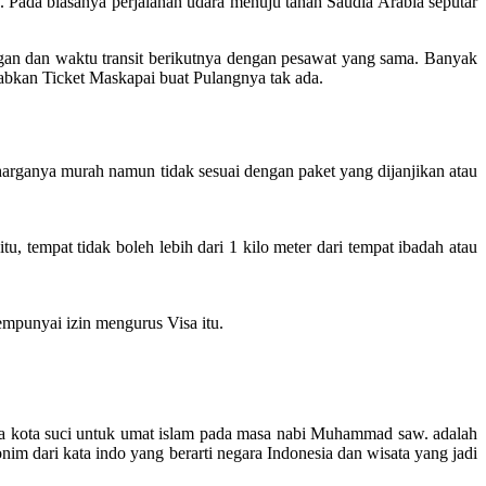
Pada biasanya perjalanan udara menuju tanah Saudia Arabia seputar
gan dan waktu transit berikutnya dengan pesawat yang sama. Banyak
babkan Ticket Maskapai buat Pulangnya tak ada.
harganya murah namun tidak sesuai dengan paket yang dijanjikan atau
 tempat tidak boleh lebih dari 1 kilo meter dari tempat ibadah atau
mpunyai izin mengurus Visa itu.
 dua kota suci untuk umat islam pada masa nabi Muhammad saw. adalah
 dari kata indo yang berarti negara Indonesia dan wisata yang jadi