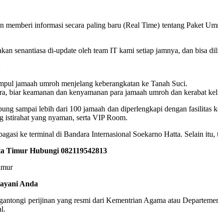
 memberi informasi secara paling baru (Real Time) tentang Paket Um
oh akan senantiasa di-update oleh team IT kami setiap jamnya, dan bisa
pul jamaah umroh menjelang keberangkatan ke Tanah Suci.
a, biar keamanan dan kenyamanan para jamaah umroh dan kerabat kelua
 sampai lebih dari 100 jamaah dan diperlengkapi dengan fasilitas kone
 istirahat yang nyaman, serta VIP Room.
gasi ke terminal di Bandara Internasional Soekarno Hatta. Selain itu,
rta Timur Hubungi 082119542813
layani Anda
engantongi perijinan yang resmi dari Kementrian Agama atau Departeme
l.