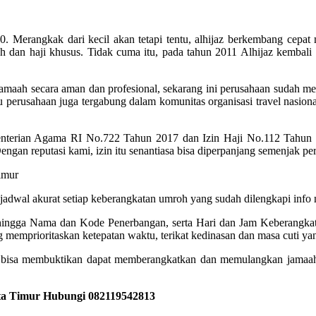
 Merangkak dari kecil akan tetapi tentu, alhijaz berkembang cepat m
 dan haji khusus. Tidak cuma itu, pada tahun 2011 Alhijaz kembali
maah secara aman dan profesional, sekarang ini perusahaan sudah men
u perusahaan juga tergabung dalam komunitas organisasi travel nasiona
enterian Agama RI No.722 Tahun 2017 dan Izin Haji No.112 Tahun
Dengan reputasi kami, izin itu senantiasa bisa diperpanjang semenjak pe
akurat setiap keberangkatan umroh yang sudah dilengkapi info no
, hingga Nama dan Kode Penerbangan, serta Hari dan Jam Keberangkata
memprioritaskan ketepatan waktu, terikat kedinasan dan masa cuti yan
isa membuktikan dapat memberangkatkan dan memulangkan jamaah d
rta Timur Hubungi 082119542813