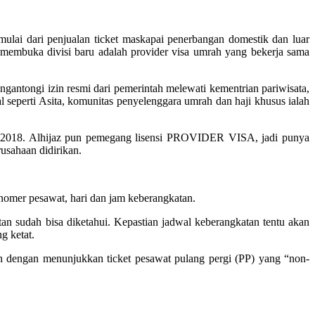
ulai dari penjualan ticket maskapai penerbangan domestik dan luar
 membuka divisi baru adalah provider visa umrah yang bekerja sama
gantongi izin resmi dari pemerintah melewati kementrian pariwisata,
l seperti Asita, komunitas penyelenggara umrah dan haji khusus ialah
 2018. Alhijaz pun pemegang lisensi PROVIDER VISA, jadi punya
rusahaan didirikan.
mer pesawat, hari dan jam keberangkatan.
n sudah bisa diketahui. Kepastian jadwal keberangkatan tentu akan
g ketat.
engan menunjukkan ticket pesawat pulang pergi (PP) yang “non-