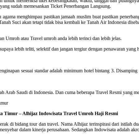
untuk memeriksa tiket keberangkatan, waktu, tanggal dan pulangnya. 
el yang sudah memesankan Ticket Penerbangan Langsung.
aian agama menghimpau pastikan jamaah muslim buat pastikan penerban
Tanah Suci akan tetapi tidak bisa kembali ke Tanah Air Indonesia dise
n Umroh atau Travel umroh anda lebih terinci dan lebih jelas.
ya lebih teliti, selektif dan jangan tergiur dengan penawaran yang 
napan sesuai standar adalah minimum hotel bintang 3. Disamping itu,
tah Arab Saudi di Indonesia. Dan cuma beberapa Travel Resmi yang me
ta Timur – Alhijaz Indowisata Travel Umroh Haji Resmi
rak di bidang tour dan travel. Nama Alhijaz terinspirasi dari istilah
nyebar dalam kinerja perusahaan. Sedangkan Indowisata adalah akronim