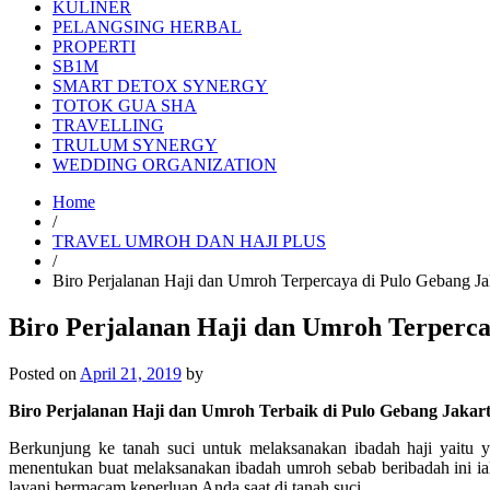
KULINER
PELANGSING HERBAL
PROPERTI
SB1M
SMART DETOX SYNERGY
TOTOK GUA SHA
TRAVELLING
TRULUM SYNERGY
WEDDING ORGANIZATION
Home
/
TRAVEL UMROH DAN HAJI PLUS
/
Biro Perjalanan Haji dan Umroh Terpercaya di Pulo Gebang 
Biro Perjalanan Haji dan Umroh Terperc
Posted on
April 21, 2019
by
Biro Perjalanan Haji dan Umroh Terbaik di Pulo Gebang Jakar
Berkunjung ke tanah suci untuk melaksanakan ibadah haji yaitu 
menentukan buat melaksanakan ibadah umroh sebab beribadah ini ia
layani bermacam keperluan Anda saat di tanah suci.