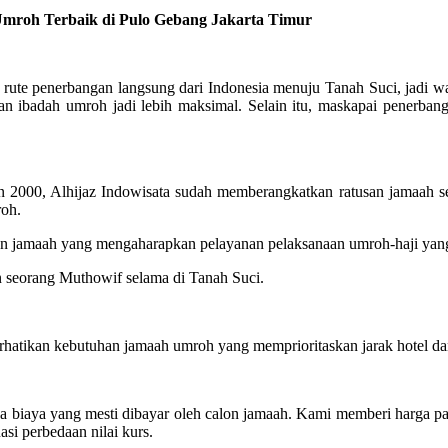
roh Terbaik di Pulo Gebang Jakarta Timur
te penerbangan langsung dari Indonesia menuju Tanah Suci, jadi wak
an ibadah umroh jadi lebih maksimal. Selain itu, maskapai penerb
2000, Alhijaz Indowisata sudah memberangkatkan ratusan jamaah se
roh.
alon jamaah yang mengaharapkan pelayanan pelaksanaan umroh-haji y
n seorang Muthowif selama di Tanah Suci.
atikan kebutuhan jamaah umroh yang memprioritaskan jarak hotel dan
ya biaya yang mesti dibayar oleh calon jamaah. Kami memberi harga 
asi perbedaan nilai kurs.