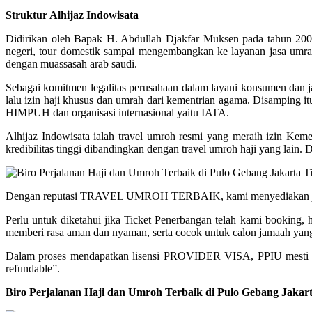
Struktur Alhijaz Indowisata
Didirikan oleh Bapak H. Abdullah Djakfar Muksen pada tahun 2000.
negeri, tour domestik sampai mengembangkan ke layanan jasa umrah
dengan muassasah arab saudi.
Sebagai komitmen legalitas perusahaan dalam layani konsumen dan ja
lalu izin haji khusus dan umrah dari kementrian agama. Disamping it
HIMPUH dan organisasi internasional yaitu IATA.
Alhijaz Indowisata
ialah
travel umroh
resmi yang meraih izin Kem
kredibilitas tinggi dibandingkan dengan travel umroh haji yang lain. 
Dengan reputasi TRAVEL UMROH TERBAIK, kami menyediakan jadwal 
Perlu untuk diketahui jika Ticket Penerbangan telah kami booking
memberi rasa aman dan nyaman, serta cocok untuk calon jamaah yang 
Dalam proses mendapatkan lisensi PROVIDER VISA, PPIU mesti b
refundable”.
Biro Perjalanan Haji dan Umroh Terbaik di Pulo Gebang Jaka