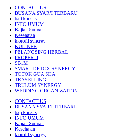
CONTACT US
BUSANA SYAR’I TERBARU
haji khusus
INFO UMUM
Kajian Sunnah
Kesehatan
klorofil synergy
KULINER
PELANGSING HERBAL
PROPERTI
SB1M
SMART DETOX SYNERGY
TOTOK GUA SHA
TRAVELLING
TRULUM SYNERGY
WEDDING ORGANIZATION
CONTACT US
BUSANA SYAR’I TERBARU
haji khusus
INFO UMUM
Kajian Sunnah
Kesehatan
klorofil synergy