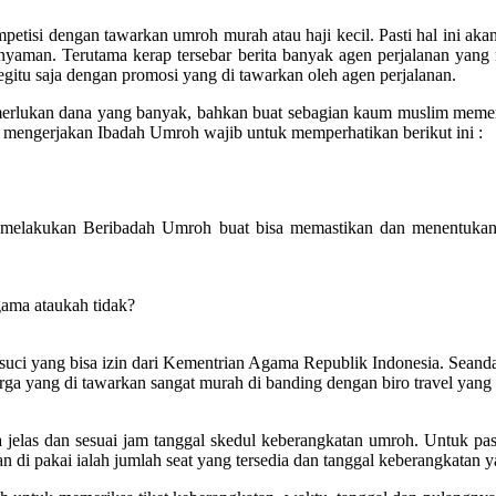
petisi dengan tawarkan umroh murah atau haji kecil. Pasti hal ini 
nyaman. Terutama kerap tersebar berita banyak agen perjalanan yan
begitu saja dengan promosi yang di tawarkan oleh agen perjalanan.
emerlukan dana yang banyak, bahkan buat sebagian kaum muslim mem
mengerjakan Ibadah Umroh wajib untuk memperhatikan berikut ini :
 melakukan Beribadah Umroh buat bisa memastikan dan menentukan 
gama ataukah tidak?
uci yang bisa izin dari Kementrian Agama Republik Indonesia. Seandainy
rga yang di tawarkan sangat murah di banding dengan biro travel yang 
elas dan sesuai jam tanggal skedul keberangkatan umroh. Untuk past
 di pakai ialah jumlah seat yang tersedia dan tanggal keberangkatan ya