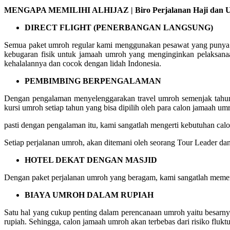
MENGAPA MEMILIHI ALHIJAZ | Biro Perjalanan Haji dan Um
DIRECT FLIGHT (PENERBANGAN LANGSUNG)
Semua paket umroh regular kami menggunakan pesawat yang punya ru
kebugaran fisik untuk jamaah umroh yang menginginkan pelaksana
kehalalannya dan cocok dengan lidah Indonesia.
PEMBIMBING BERPENGALAMAN
Dengan pengalaman menyelenggarakan travel umroh semenjak tahun 
kursi umroh setiap tahun yang bisa dipilih oleh para calon jamaah um
pasti dengan pengalaman itu, kami sangatlah mengerti kebutuhan c
Setiap perjalanan umroh, akan ditemani oleh seorang Tour Leader da
HOTEL DEKAT DENGAN MASJID
Dengan paket perjalanan umroh yang beragam, kami sangatlah memerh
BIAYA UMROH DALAM RUPIAH
Satu hal yang cukup penting dalam perencanaan umroh yaitu besarn
rupiah. Sehingga, calon jamaah umroh akan terbebas dari risiko fluktu