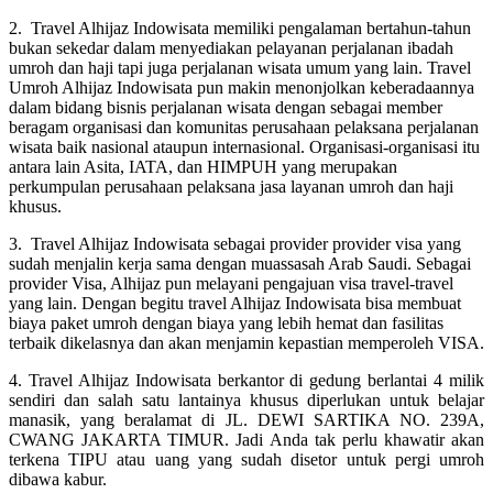
2. Travel Alhijaz Indowisata memiliki pengalaman bertahun-tahun
bukan sekedar dalam menyediakan pelayanan perjalanan ibadah
umroh dan haji tapi juga perjalanan wisata umum yang lain. Travel
Umroh Alhijaz Indowisata pun makin menonjolkan keberadaannya
dalam bidang bisnis perjalanan wisata dengan sebagai member
beragam organisasi dan komunitas perusahaan pelaksana perjalanan
wisata baik nasional ataupun internasional. Organisasi-organisasi itu
antara lain Asita, IATA, dan HIMPUH yang merupakan
perkumpulan perusahaan pelaksana jasa layanan umroh dan haji
khusus.
3. Travel Alhijaz Indowisata sebagai provider provider visa yang
sudah menjalin kerja sama dengan muassasah Arab Saudi. Sebagai
provider Visa, Alhijaz pun melayani pengajuan visa travel-travel
yang lain. Dengan begitu travel Alhijaz Indowisata bisa membuat
biaya paket umroh dengan biaya yang lebih hemat dan fasilitas
terbaik dikelasnya dan akan menjamin kepastian memperoleh VISA.
4. Travel Alhijaz Indowisata berkantor di gedung berlantai 4 milik
sendiri dan salah satu lantainya khusus diperlukan untuk belajar
manasik, yang beralamat di JL. DEWI SARTIKA NO. 239A,
CWANG JAKARTA TIMUR. Jadi Anda tak perlu khawatir akan
terkena TIPU atau uang yang sudah disetor untuk pergi umroh
dibawa kabur.