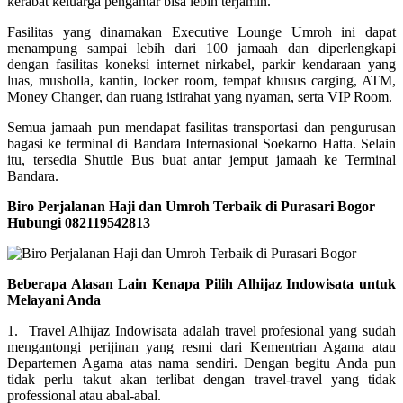
kerabat keluarga pengantar bisa lebih terjamin.
Fasilitas yang dinamakan Executive Lounge Umroh ini dapat
menampung sampai lebih dari 100 jamaah dan diperlengkapi
dengan fasilitas koneksi internet nirkabel, parkir kendaraan yang
luas, musholla, kantin, locker room, tempat khusus carging, ATM,
Money Changer, dan ruang istirahat yang nyaman, serta VIP Room.
Semua jamaah pun mendapat fasilitas transportasi dan pengurusan
bagasi ke terminal di Bandara Internasional Soekarno Hatta. Selain
itu, tersedia Shuttle Bus buat antar jemput jamaah ke Terminal
Bandara.
Biro Perjalanan Haji dan Umroh Terbaik di Purasari Bogor
Hubungi 082119542813
Beberapa Alasan Lain Kenapa Pilih Alhijaz Indowisata untuk
Melayani Anda
1. Travel Alhijaz Indowisata adalah travel profesional yang sudah
mengantongi perijinan yang resmi dari Kementrian Agama atau
Departemen Agama atas nama sendiri. Dengan begitu Anda pun
tidak perlu takut akan terlibat dengan travel-travel yang tidak
professional atau abal-abal.