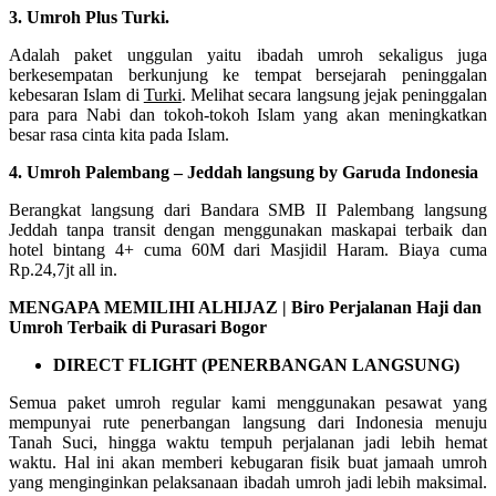
3. Umroh Plus Turki.
Adalah paket unggulan yaitu ibadah umroh sekaligus juga
berkesempatan berkunjung ke tempat bersejarah peninggalan
kebesaran Islam di
Turki
. Melihat secara langsung jejak peninggalan
para para Nabi dan tokoh-tokoh Islam yang akan meningkatkan
besar rasa cinta kita pada Islam.
4. Umroh Palembang – Jeddah langsung by Garuda Indonesia
Berangkat langsung dari Bandara SMB II Palembang langsung
Jeddah tanpa transit dengan menggunakan maskapai terbaik dan
hotel bintang 4+ cuma 60M dari Masjidil Haram. Biaya cuma
Rp.24,7jt all in.
MENGAPA MEMILIHI ALHIJAZ | Biro Perjalanan Haji dan
Umroh Terbaik di Purasari Bogor
DIRECT FLIGHT (PENERBANGAN LANGSUNG)
Semua paket umroh regular kami menggunakan pesawat yang
mempunyai rute penerbangan langsung dari Indonesia menuju
Tanah Suci, hingga waktu tempuh perjalanan jadi lebih hemat
waktu. Hal ini akan memberi kebugaran fisik buat jamaah umroh
yang menginginkan pelaksanaan ibadah umroh jadi lebih maksimal.