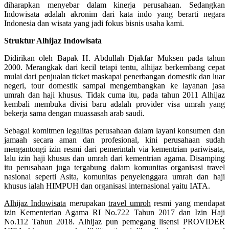
diharapkan menyebar dalam kinerja perusahaan. Sedangkan
Indowisata adalah akronim dari kata indo yang berarti negara
Indonesia dan wisata yang jadi fokus bisnis usaha kami.
Struktur Alhijaz Indowisata
Didirikan oleh Bapak H. Abdullah Djakfar Muksen pada tahun
2000. Merangkak dari kecil tetapi tentu, alhijaz berkembang cepat
mulai dari penjualan ticket maskapai penerbangan domestik dan luar
negeri, tour domestik sampai mengembangkan ke layanan jasa
umrah dan haji khusus. Tidak cuma itu, pada tahun 2011 Alhijaz
kembali membuka divisi baru adalah provider visa umrah yang
bekerja sama dengan muassasah arab saudi.
Sebagai komitmen legalitas perusahaan dalam layani konsumen dan
jamaah secara aman dan profesional, kini perusahaan sudah
mengantongi izin resmi dari pemerintah via kementrian pariwisata,
lalu izin haji khusus dan umrah dari kementrian agama. Disamping
itu perusahaan juga tergabung dalam komunitas organisasi travel
nasional seperti Asita, komunitas penyelenggara umrah dan haji
khusus ialah HIMPUH dan organisasi internasional yaitu IATA.
Alhijaz Indowisata
merupakan
travel umroh
resmi yang mendapat
izin Kementerian Agama RI No.722 Tahun 2017 dan Izin Haji
No.112 Tahun 2018. Alhijaz pun pemegang lisensi PROVIDER