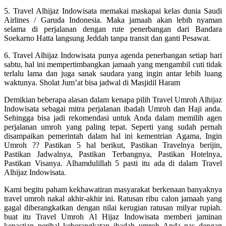
5. Travel Alhijaz Indowisata memakai maskapai kelas dunia Saudi
Airlines / Garuda Indonesia. Maka jamaah akan lebih nyaman
selama di perjalanan dengan rute penerbangan dari Bandara
Soekarno Hatta langsung Jeddah tanpa transit dan ganti Pesawat.
6. Travel Alhijaz Indowisata punya agenda penerbangan setiap hari
sabtu, hal ini mempertimbangkan jamaah yang mengambil cuti tidak
terlalu lama dan juga sanak saudara yang ingin antar lebih luang
waktunya. Sholat Jum’at bisa jadwal di Masjidil Haram
Demikian beberapa alasan dalam kenapa pilih Travel Umroh Alhijaz
Indowisata sebagai mitra perjalanan ibadah Umroh dan Haji anda.
Sehingga bisa jadi rekomendasi untuk Anda dalam memilih agen
perjalanan umroh yang paling tepat. Seperti yang sudah pernah
disampaikan pemerintah dalam hal ini kementrian Agama, Ingin
Umroh ?? Pastikan 5 hal berikut, Pastikan Travelnya berijin,
Pastikan Jadwalnya, Pastikan Terbangnya, Pastikan Hotelnya,
Pastikan Visanya. Alhamdulillah 5 pasti itu ada di dalam Travel
Alhijaz Indowisata.
Kami begitu paham kekhawatiran masyarakat berkenaan banyaknya
travel umroh nakal akhir-akhir ini. Ratusan ribu calon jamaah yang
gagal diberangkatkan dengan nilai kerugian ratusan milyar rupiah.
buat itu Travel Umroh Al Hijaz Indowisata memberi jaminan
kepastian perihal keberangkatan ibadah umroh Anda pas dengan