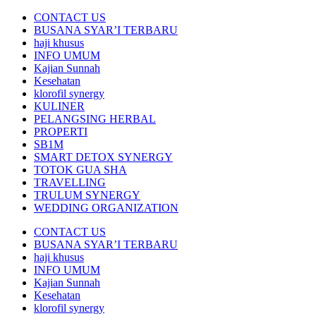
CONTACT US
BUSANA SYAR’I TERBARU
haji khusus
INFO UMUM
Kajian Sunnah
Kesehatan
klorofil synergy
KULINER
PELANGSING HERBAL
PROPERTI
SB1M
SMART DETOX SYNERGY
TOTOK GUA SHA
TRAVELLING
TRULUM SYNERGY
WEDDING ORGANIZATION
CONTACT US
BUSANA SYAR’I TERBARU
haji khusus
INFO UMUM
Kajian Sunnah
Kesehatan
klorofil synergy