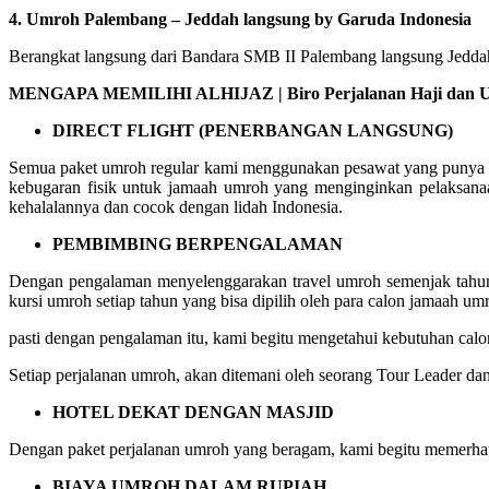
4. Umroh Palembang – Jeddah langsung by Garuda Indonesia
Berangkat langsung dari Bandara SMB II Palembang langsung Jeddah 
MENGAPA MEMILIHI ALHIJAZ | Biro Perjalanan Haji dan U
DIRECT FLIGHT (PENERBANGAN LANGSUNG)
Semua paket umroh regular kami menggunakan pesawat yang punya ru
kebugaran fisik untuk jamaah umroh yang menginginkan pelaksana
kehalalannya dan cocok dengan lidah Indonesia.
PEMBIMBING BERPENGALAMAN
Dengan pengalaman menyelenggarakan travel umroh semenjak tahun 
kursi umroh setiap tahun yang bisa dipilih oleh para calon jamaah um
pasti dengan pengalaman itu, kami begitu mengetahui kebutuhan c
Setiap perjalanan umroh, akan ditemani oleh seorang Tour Leader da
HOTEL DEKAT DENGAN MASJID
Dengan paket perjalanan umroh yang beragam, kami begitu memerhati
BIAYA UMROH DALAM RUPIAH