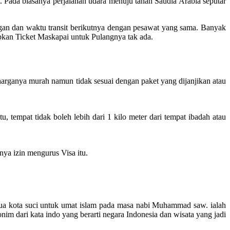
Pada biasanya perjalanan udara menuju tanah Saudia Arabia seputar
gan dan waktu transit berikutnya dengan pesawat yang sama. Banyak
abkan Ticket Maskapai untuk Pulangnya tak ada.
harganya murah namun tidak sesuai dengan paket yang dijanjikan atau
tempat tidak boleh lebih dari 1 kilo meter dari tempat ibadah atau
ya izin mengurus Visa itu.
h dua kota suci untuk umat islam pada masa nabi Muhammad saw. ialah
 dari kata indo yang berarti negara Indonesia dan wisata yang jadi