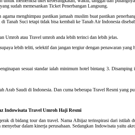
untuk memeriksa tiket keberangkatan, waktu, tanggal dan pulangnya. 
el yang sudah memesankan Ticket Penerbangan Langsung.
aian agama menghimpau pastikan jamaah muslim buat pastikan penerban
di Tanah Suci tetapi tidak bisa kembali ke Tanah Air Indonesia diseb
n Umroh atau Travel umroh anda lebih terinci dan lebih jelas.
ya lebih teliti, selektif dan jangan tergiur dengan penawaran yang 
inapan sesuai standar ialah minimum hotel bintang 3. Disamping itu, 
ah Arab Saudi di Indonesia. Dan cuma beberapa Travel Resmi yang pun
jaz Indowisata Travel Umroh Haji Resmi
rak di bidang tour dan travel. Nama Alhijaz terinspirasi dari istila
nyebar dalam kinerja perusahaan. Sedangkan Indowisata yaitu akronim