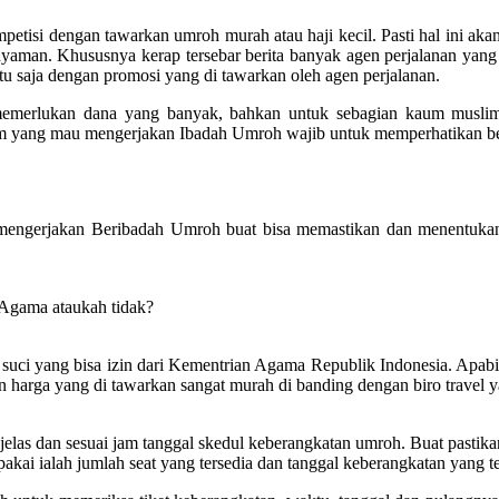
petisi dengan tawarkan umroh murah atau haji kecil. Pasti hal ini 
nyaman. Khususnya kerap tersebar berita banyak agen perjalanan yan
itu saja dengan promosi yang di tawarkan oleh agen perjalanan.
u memerlukan dana yang banyak, bahkan untuk sebagian kaum musl
 yang mau mengerjakan Ibadah Umroh wajib untuk memperhatikan beri
mengerjakan Beribadah Umroh buat bisa memastikan dan menentukan
 Agama ataukah tidak?
uci yang bisa izin dari Kementrian Agama Republik Indonesia. Apabila t
n harga yang di tawarkan sangat murah di banding dengan biro travel y
las dan sesuai jam tanggal skedul keberangkatan umroh. Buat pastikan 
kai ialah jumlah seat yang tersedia dan tanggal keberangkatan yang te