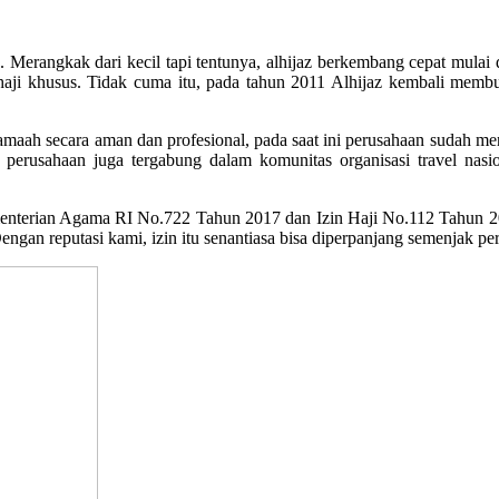
erangkak dari kecil tapi tentunya, alhijaz berkembang cepat mulai d
ji khusus. Tidak cuma itu, pada tahun 2011 Alhijaz kembali membuk
aah secara aman dan profesional, pada saat ini perusahaan sudah meng
 perusahaan juga tergabung dalam komunitas organisasi travel nasio
enterian Agama RI No.722 Tahun 2017 dan Izin Haji No.112 Tahun 
Dengan reputasi kami, izin itu senantiasa bisa diperpanjang semenjak pe