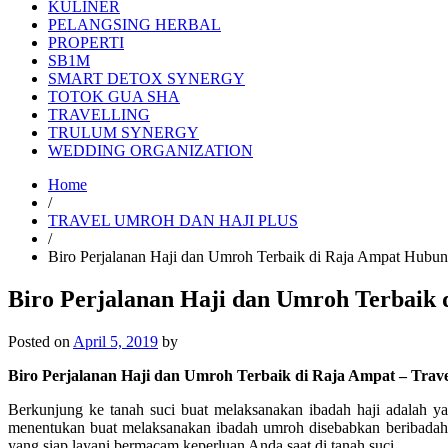
KULINER
PELANGSING HERBAL
PROPERTI
SB1M
SMART DETOX SYNERGY
TOTOK GUA SHA
TRAVELLING
TRULUM SYNERGY
WEDDING ORGANIZATION
Home
/
TRAVEL UMROH DAN HAJI PLUS
/
Biro Perjalanan Haji dan Umroh Terbaik di Raja Ampat Hubu
Biro Perjalanan Haji dan Umroh Terbaik
Posted on
April 5, 2019
by
Biro Perjalanan Haji dan Umroh Terbaik di Raja Ampat – Trav
Berkunjung ke tanah suci buat melaksanakan ibadah haji adalah y
menentukan buat melaksanakan ibadah umroh disebabkan beribadah 
yang siap layani bermacam keperluan Anda saat di tanah suci.