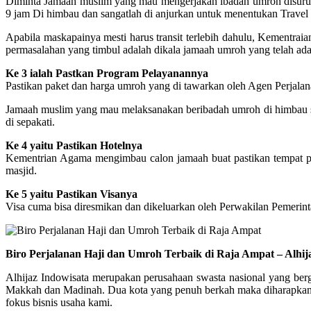
Diminta Jamaah muslim yang mau mengerjakan ibadah umroh disuruh 
9 jam Di himbau dan sangatlah di anjurkan untuk menentukan Trav
Apabila maskapainya mesti harus transit terlebih dahulu, Kementr
permasalahan yang timbul adalah dikala jamaah umroh yang telah ada 
Ke 3 ialah Pastkan Program Pelayanannya
Pastikan paket dan harga umroh yang di tawarkan oleh Agen Perjalana
Jamaah muslim yang mau melaksanakan beribadah umroh di himbau supa
di sepakati.
Ke 4 yaitu Pastikan Hotelnya
Kementrian Agama mengimbau calon jamaah buat pastikan tempat peng
masjid.
Ke 5 yaitu Pastikan Visanya
Visa cuma bisa diresmikan dan dikeluarkan oleh Perwakilan Pemerint
Biro Perjalanan Haji dan Umroh Terbaik di Raja Ampat – Alhi
Alhijaz Indowisata merupakan perusahaan swasta nasional yang berge
Makkah dan Madinah. Dua kota yang penuh berkah maka diharapkan me
fokus bisnis usaha kami.