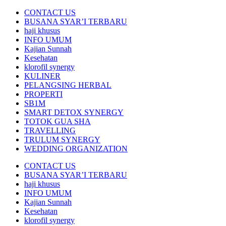
CONTACT US
BUSANA SYAR’I TERBARU
haji khusus
INFO UMUM
Kajian Sunnah
Kesehatan
klorofil synergy
KULINER
PELANGSING HERBAL
PROPERTI
SB1M
SMART DETOX SYNERGY
TOTOK GUA SHA
TRAVELLING
TRULUM SYNERGY
WEDDING ORGANIZATION
CONTACT US
BUSANA SYAR’I TERBARU
haji khusus
INFO UMUM
Kajian Sunnah
Kesehatan
klorofil synergy