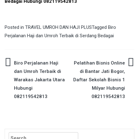
Bedagai Hubungi 082119542813
Posted in
TRAVEL UMROH DAN HAJI PLUS
Tagged
Biro
Perjalanan Haji dan Umroh Terbaik di Serdang Bedagai
Post
Biro Perjalanan Haji
Pelatihan Bisnis Online
dan Umroh Terbaik di
di Bantar Jati Bogor,
navigation
Warakas Jakarta Utara
Daftar Sekolah Bisnis 1
Hubungi
Milyar Hubungi
082119542813
082119542813
Search