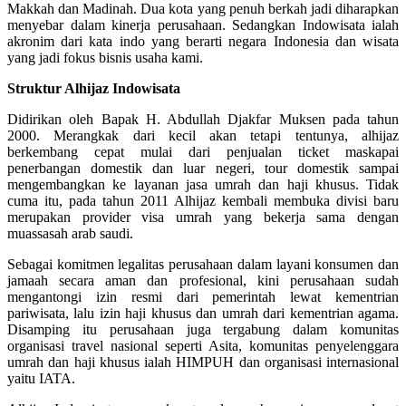
Makkah dan Madinah. Dua kota yang penuh berkah jadi diharapkan
menyebar dalam kinerja perusahaan. Sedangkan Indowisata ialah
akronim dari kata indo yang berarti negara Indonesia dan wisata
yang jadi fokus bisnis usaha kami.
Struktur Alhijaz Indowisata
Didirikan oleh Bapak H. Abdullah Djakfar Muksen pada tahun
2000. Merangkak dari kecil akan tetapi tentunya, alhijaz
berkembang cepat mulai dari penjualan ticket maskapai
penerbangan domestik dan luar negeri, tour domestik sampai
mengembangkan ke layanan jasa umrah dan haji khusus. Tidak
cuma itu, pada tahun 2011 Alhijaz kembali membuka divisi baru
merupakan provider visa umrah yang bekerja sama dengan
muassasah arab saudi.
Sebagai komitmen legalitas perusahaan dalam layani konsumen dan
jamaah secara aman dan profesional, kini perusahaan sudah
mengantongi izin resmi dari pemerintah lewat kementrian
pariwisata, lalu izin haji khusus dan umrah dari kementrian agama.
Disamping itu perusahaan juga tergabung dalam komunitas
organisasi travel nasional seperti Asita, komunitas penyelenggara
umrah dan haji khusus ialah HIMPUH dan organisasi internasional
yaitu IATA.