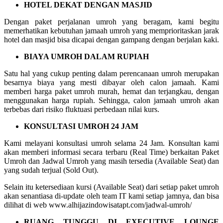
HOTEL DEKAT DENGAN MASJID
Dengan paket perjalanan umroh yang beragam, kami begitu
memerhatikan kebutuhan jamaah umroh yang memprioritaskan jarak
hotel dan masjid bisa dicapai dengan gampang dengan berjalan kaki.
BIAYA UMROH DALAM RUPIAH
Satu hal yang cukup penting dalam perencanaan umroh merupakan
besarnya biaya yang mesti dibayar oleh calon jamaah. Kami
memberi harga paket umroh murah, hemat dan terjangkau, dengan
menggunakan harga rupiah. Sehingga, calon jamaah umroh akan
terbebas dari risiko fluktuasi perbedaan nilai kurs.
KONSULTASI UMROH 24 JAM
Kami melayani konsultasi umroh selama 24 Jam. Konsultan kami
akan memberi informasi secara terbaru (Real Time) berkaitan Paket
Umroh dan Jadwal Umroh yang masih tersedia (Available Seat) dan
yang sudah terjual (Sold Out).
Selain itu ketersediaan kursi (Available Seat) dari setiap paket umroh
akan senantiasa di-update oleh team IT kami setiap jamnya, dan bisa
dilihat di web www.alhijazindowisatapt.com/jadwal-umroh/
RUANG TUNGGU DI EXECUTIVE LOUNGE