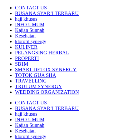
CONTACT US
BUSANA SYAR’I TERBARU
haji khusus
INFO UMUM
Kajian Sunnah
Kesehatan
klorofil synergy
KULINER
PELANGSING HERBAL
PROPERTI
SB1M
SMART DETOX SYNERGY
TOTOK GUA SHA
TRAVELLING
TRULUM SYNERGY
WEDDING ORGANIZATION
CONTACT US
BUSANA SYAR’I TERBARU
haji khusus
INFO UMUM
Kajian Sunnah
Kesehatan
klorofil synergy