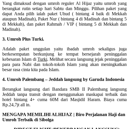
Yang dimaksud dengan umroh reguler Al Hijaz yaitu umroh yang
berangkat rutin setiap hari Sabtu dan Minggu. Pilihan paket yang
dapat Anda pilih ialah paket Uhud ( bintang 4 baik di Mekkah
ataupun Madinah), Paket Nur ( bintang 4 di Madinah dan bintang 5
di Mekkah), dan paket Rahmah / VIP ( bintang 5 di Mekkah dan
Madinah).
3. Umroh Plus Turki.
Adalah paket unggulan yaitu ibadah umroh sekaligus juga
berkesempatan berkunjung ke tempat bersejarah peninggalan
kebesaran Islam di
Turki
. Melihat secara langsung jejak peninggalan
para para Nabi dan tokoh-tokoh Islam yang akan meningkatkan
besar rasa cinta kita pada Islam.
4. Umroh Palembang – Jeddah langsung by Garuda Indonesia
Berangkat langsung dari Bandara SMB II Palembang langsung
Jeddah tanpa transit dengan menggunakan maskapai terbaik dan
hotel bintang 4+ cuma 60M dari Masjidil Haram. Biaya cuma
Rp.24,7jt all in.
MENGAPA MEMILIHI ALHIJAZ | Biro Perjalanan Haji dan
Umroh Terbaik di Sibolga