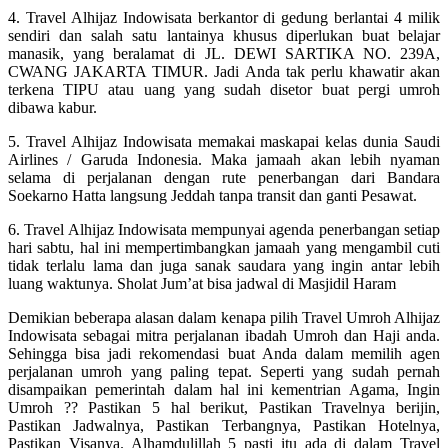
4. Travel Alhijaz Indowisata berkantor di gedung berlantai 4 milik
sendiri dan salah satu lantainya khusus diperlukan buat belajar
manasik, yang beralamat di JL. DEWI SARTIKA NO. 239A,
CWANG JAKARTA TIMUR. Jadi Anda tak perlu khawatir akan
terkena TIPU atau uang yang sudah disetor buat pergi umroh
dibawa kabur.
5. Travel Alhijaz Indowisata memakai maskapai kelas dunia Saudi
Airlines / Garuda Indonesia. Maka jamaah akan lebih nyaman
selama di perjalanan dengan rute penerbangan dari Bandara
Soekarno Hatta langsung Jeddah tanpa transit dan ganti Pesawat.
6. Travel Alhijaz Indowisata mempunyai agenda penerbangan setiap
hari sabtu, hal ini mempertimbangkan jamaah yang mengambil cuti
tidak terlalu lama dan juga sanak saudara yang ingin antar lebih
luang waktunya. Sholat Jum’at bisa jadwal di Masjidil Haram
Demikian beberapa alasan dalam kenapa pilih Travel Umroh Alhijaz
Indowisata sebagai mitra perjalanan ibadah Umroh dan Haji anda.
Sehingga bisa jadi rekomendasi buat Anda dalam memilih agen
perjalanan umroh yang paling tepat. Seperti yang sudah pernah
disampaikan pemerintah dalam hal ini kementrian Agama, Ingin
Umroh ?? Pastikan 5 hal berikut, Pastikan Travelnya berijin,
Pastikan Jadwalnya, Pastikan Terbangnya, Pastikan Hotelnya,
Pastikan Visanya. Alhamdulillah 5 pasti itu ada di dalam Travel