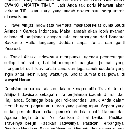
CWANG JAKARTA TIMUR. Jadi Anda tak perlu khawatir akan
terkena TIPU atau uang yang sudah disetor buat pergi umroh
dibawa kabur.
5. Travel Alhijaz Indowisata memakai maskapai kelas dunia Saudi
Airlines / Garuda Indonesia. Maka jamaah akan lebih nyaman
selama di perjalanan dengan rute penerbangan dari Bandara
Soekarno Hatta langsung Jeddah tanpa transit dan ganti
Pesawat.
6. Travel Alhijaz Indowisata mempunyai agenda penerbangan
setiap hari sabtu, hal ini mempertimbangkan jamaah yang
mengambil cuti tidak terlalu lama dan juga sanak saudara yang
ingin antar lebih luang waktunya. Sholat Jum’at bisa jadwal di
Masjidil Haram
Demikian beberapa alasan dalam kenapa pilih Travel Umroh
Alhijaz Indowisata sebagai mitra perjalanan ibadah Umroh dan
Haji anda. Sehingga bisa jadi rekomendasi untuk Anda dalam
memilih agen perjalanan umroh yang paling tepat. Seperti yang
sudah pernah disampaikan pemerintah dalam hal ini kementrian
Agama, Ingin Umroh ?? Pastikan 5 hal berikut, Pastikan
Travelnya berijin, Pastikan Jadwalnya, Pastikan Terbangnya,
Pastikan Hotelnya, Pastikan Visanya. Alhamdulillah 5 pasti itu ada