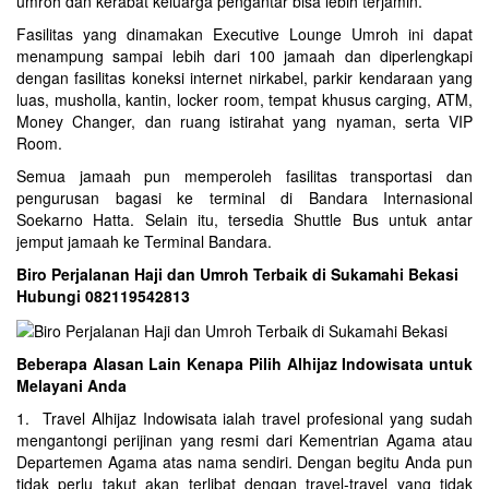
umroh dan kerabat keluarga pengantar bisa lebih terjamin.
Fasilitas yang dinamakan Executive Lounge Umroh ini dapat
menampung sampai lebih dari 100 jamaah dan diperlengkapi
dengan fasilitas koneksi internet nirkabel, parkir kendaraan yang
luas, musholla, kantin, locker room, tempat khusus carging, ATM,
Money Changer, dan ruang istirahat yang nyaman, serta VIP
Room.
Semua jamaah pun memperoleh fasilitas transportasi dan
pengurusan bagasi ke terminal di Bandara Internasional
Soekarno Hatta. Selain itu, tersedia Shuttle Bus untuk antar
jemput jamaah ke Terminal Bandara.
Biro Perjalanan Haji dan Umroh Terbaik di Sukamahi Bekasi
Hubungi 082119542813
Beberapa Alasan Lain Kenapa Pilih Alhijaz Indowisata untuk
Melayani Anda
1. Travel Alhijaz Indowisata ialah travel profesional yang sudah
mengantongi perijinan yang resmi dari Kementrian Agama atau
Departemen Agama atas nama sendiri. Dengan begitu Anda pun
tidak perlu takut akan terlibat dengan travel-travel yang tidak