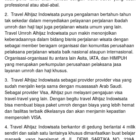
professional atau abal-abal.
2. Travel Alhijaz Indowisata punya pengalaman bertahun-tahun
tak sekedar dalam menyediakan pelayanan perjalanan ibadah
umroh dan haji tapi juga perjalanan wisata umum yang lain.
Travel Umroh Alhijaz Indowisata pun makin menonjolkan
keberadaannya dalam bidang bisnis perjalanan wisata dengan
sebagai member beragam organisasi dan komunitas perusahaan
pelaksana perjalanan wisata baik nasional ataupun internasional.
Organisasi-organisasi itu antara lain Asita, IATA, dan HIMPUH
yang merupakan perkumpulan perusahaan pelaksana jasa
layanan umroh dan haji khusus.
3. Travel Alhijaz Indowisata sebagai provider provider visa yang
sudah menjalin kerja sama dengan muassasah Arab Saudi.
Sebagai provider Visa, Alhijaz pun melayani pengajuan visa
travel-travel yang lain. Dengan begitu travel Alhijaz Indowisata
bisa membuat biaya paket umroh dengan biaya yang lebih hemat
dan fasilitas terbaik dikelasnya dan akan menjamin kepastian
memperoleh VISA.
4. Travel Alhijaz Indowisata berkantor di gedung berlantai 4 milik
sendiri dan salah satu lantainya khusus dimanfaatkan buat belajar
manasik, yang beralamat di JL. DEWI SARTIKA NO. 239A,