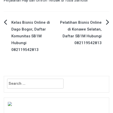
Perjalanan Haji dan Umroh Terbaik di Toba Samosir
Post
Kelas Bisnis Online di
Pelatihan Bisnis Online
Dago Bogor, Daftar
di Konawe Selatan,
navigation
Komunitas SB1M
Daftar SB1M Hubungi
Hubungi
082119542813
082119542813
Search
for: