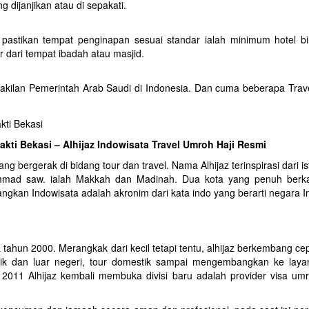
dijanjikan atau di sepakati.
stikan tempat penginapan sesuai standar ialah minimum hotel bi
er dari tempat ibadah atau masjid.
wakilan Pemerintah Arab Saudi di Indonesia. Dan cuma beberapa Trav
sakti Bekasi – Alhijaz Indowisata Travel Umroh Haji Resmi
g bergerak di bidang tour dan travel. Nama Alhijaz terinspirasi dari is
mmad saw. ialah Makkah dan Madinah. Dua kota yang penuh ber
gkan Indowisata adalah akronim dari kata indo yang berarti negara I
tahun 2000. Merangkak dari kecil tetapi tentu, alhijaz berkembang ce
tik dan luar negeri, tour domestik sampai mengembangkan ke laya
 2011 Alhijaz kembali membuka divisi baru adalah provider visa um