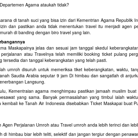
ri Departemen Agama ataukah tidak?
sarana di tanah suci yang bisa izin dari Kementrian Agama Republik I
iki izin dan pastikan anda tidak menentukan travel itu menjadi agen p
urah di banding dengan biro travel yang lain.
erbangannya
ama Maskapainya jelas dan sesuai jam tanggal skedul keberangkata
perjalanan atau Travelnya telah memiliki booking ticket pulang perg
g tersedia dan tanggal keberangkatan yang telah pasti.
h umroh disuruh untuk memeriksa tiket keberangkatan, waktu, tan
anah Saudia Arabia seputar 9 jam Di himbau dan sangatlah di anjurk
Penerbangan Langsung.
dahulu, Kementraian agama menghimpau pastikan jamaah muslim buat 
 pesawat yang sama. Banyak permasalahan yang timbul ialah wakt
a kembali ke Tanah Air Indonesia disebabkan Ticket Maskapai buat P
 Agen Perjalanan Umroh atau Travel umroh anda lebih terinci dan lebih
 himbau biar lebih teliti, selektif dan jangan tergiur dengan penaw