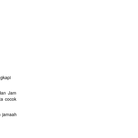
gkapi
 dan Jam
ta cocok
n jamaah