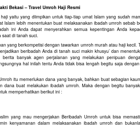
sakti Bekasi – Travel Umroh Haji Resmi
aji yaitu yang diimpikan untuk tiap-tiap umat Islam yang sudah mam
at Islam lebih menentukan buat melaksanakan ibadah umroh sebab b
 ibadah ini Anda dapat menyerahkan semua kepentingan Anda kep
saat di tanah suci.
nan yang berkompetisi dengan tawarkan umroh murah atau haji kecil. 
menjadikan beribadah Anda di tanah suci makin khusyu’ dan menentu
r berita banyak agen perjalanan yang melakukan penipuan deng
ngsungnya hal inilah tentu Anda tidak bisa lengah begitu saja denga
h Umroh itu memerlukan dana yang banyak, bahkan buat sebagian kau
n dana buat melakukan ibadah umroh. Maka dengan begitu banya
uk memperhatikan berikut ini :
uslim yang mau mengerjakan Beribadah Umroh untuk bisa memast
njamin kenyamanan dalam melaksanakan ibadah umroh dan bukanla