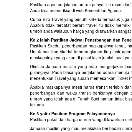
Pastikan agen perjalanan umroh punya izin resmi da
Anda bisa memeriksa di web Kementrian Agama.
Cuma Biro Travel yang penuhi kriteria termasuk juga 
Apabila tidak tercatat berarti travel itu tidak memil
umroh anda walaupun harga yang di tawarkan sangat m
Ke 2 ialah Pastikan Jadwal Penerbangan dan Pen
Pastikan Skedul penerbangan maskapainya tepat, n
Untuk pastikan skedul keberangkatan itu pihak agen 
maskapainya yang akan di pakai ialah jumlah seat yan
Diminta Jamaah muslim yang mau mengerjakan ibada
pulangnya. Pada biasanya perjalanan udara menuju t
menentukan Travel yang sudah memesankan Ticket 
Apabila maskapainya mesti harus transit terlebih 
penerbangan dan waktu transit berikutnya dengan
umroh yang telah ada di Tanah Suci namun tidak bis
tak ada.
Ke 3 yaitu Pastkan Program Pelayanannya
Pastikan paket dan harga umroh yang di tawarkan oleh
Jamaah muslim yang mau melakukan beribadah umroh di