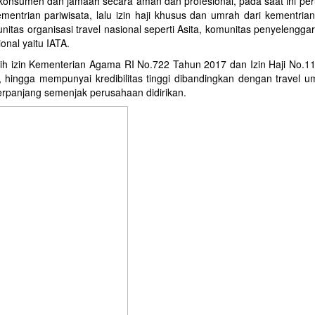
 konsumen dan jamaah secara aman dan profesional, pada saat ini pe
mentrian pariwisata, lalu izin haji khusus dan umrah dari kementria
itas organisasi travel nasional seperti Asita, komunitas penyelengg
onal yaitu IATA.
h izin Kementerian Agama RI No.722 Tahun 2017 dan Izin Haji No.1
hingga mempunyai kredibilitas tinggi dibandingkan dengan travel um
iperpanjang semenjak perusahaan didirikan.