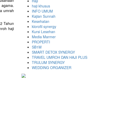
rusahaan
Haji
n agama.
haji khusus
ara umrah
INFO UMUM
Kajian Sunnah
Kesehatan
12 Tahun
klorofil synergy
roh haji
Kursi Lesehan
Media Marmer
PROPERTI
SB1M
SMART DETOX SYNERGY
TRAVEL UMROH DAN HAJI PLUS
TRULUM SYNERGY
WEDDING ORGANIZER