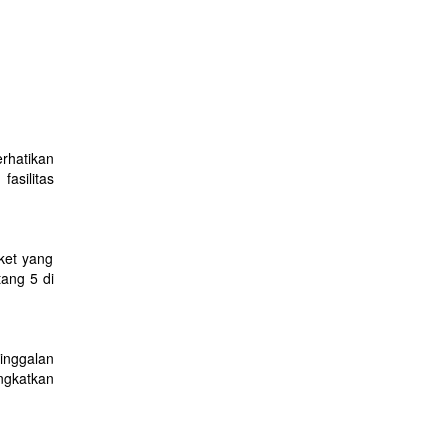
rhatikan
asilitas
ket yang
tang 5 di
inggalan
ngkatkan