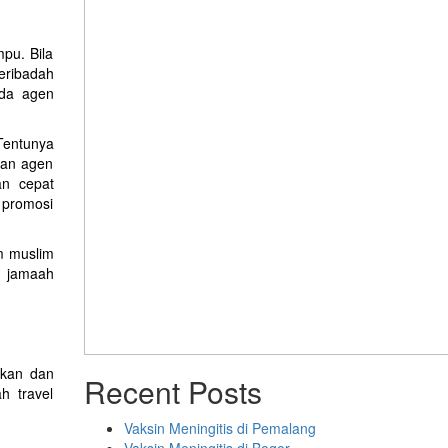
pu. Bila
eribadah
ada agen
Tentunya
kan agen
an cepat
n promosi
m muslim
k jamaah
ikan dan
Recent Posts
h travel
Vaksin Meningitis di Pemalang