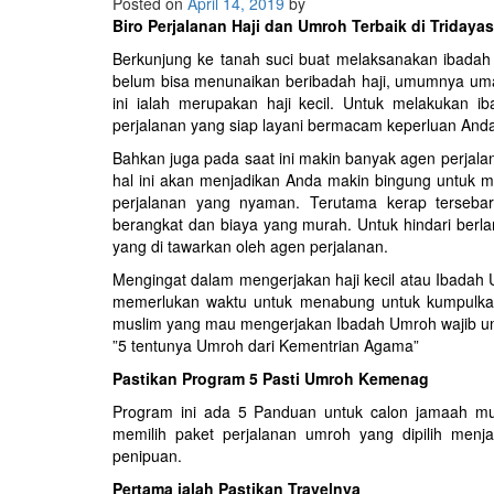
Posted on
April 14, 2019
by
Biro Perjalanan Haji dan Umroh Terbaik di Tridaya
Berkunjung ke tanah suci buat melaksanakan ibadah h
belum bisa menunaikan beribadah haji, umumnya um
ini ialah merupakan haji kecil. Untuk melakukan
perjalanan yang siap layani bermacam keperluan Anda 
Bahkan juga pada saat ini makin banyak agen perjala
hal ini akan menjadikan Anda makin bingung untuk 
perjalanan yang nyaman. Terutama kerap terseba
berangkat dan biaya yang murah. Untuk hindari berla
yang di tawarkan oleh agen perjalanan.
Mengingat dalam mengerjakan haji kecil atau Ibada
memerlukan waktu untuk menabung untuk kumpulka
muslim yang mau mengerjakan Ibadah Umroh wajib unt
”5 tentunya Umroh dari Kementrian Agama”
Pastikan Program 5 Pasti Umroh Kemenag
Program ini ada 5 Panduan untuk calon jamaah m
memilih paket perjalanan umroh yang dipilih me
penipuan.
Pertama ialah Pastikan Travelnya