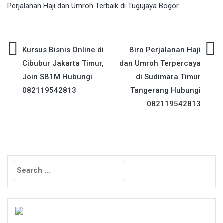
Perjalanan Haji dan Umroh Terbaik di Tugujaya Bogor
Post
Kursus Bisnis Online di
Biro Perjalanan Haji
Cibubur Jakarta Timur,
dan Umroh Terpercaya
navigation
Join SB1M Hubungi
di Sudimara Timur
082119542813
Tangerang Hubungi
082119542813
Search
for: