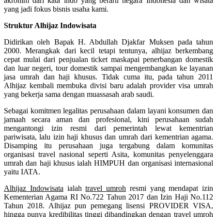
akronim dari kata indo yang berarti negara Indonesia dan wisata
yang jadi fokus bisnis usaha kami.
Struktur Alhijaz Indowisata
Didirikan oleh Bapak H. Abdullah Djakfar Muksen pada tahun
2000. Merangkak dari kecil tetapi tentunya, alhijaz berkembang
cepat mulai dari penjualan ticket maskapai penerbangan domestik
dan luar negeri, tour domestik sampai mengembangkan ke layanan
jasa umrah dan haji khusus. Tidak cuma itu, pada tahun 2011
Alhijaz kembali membuka divisi baru adalah provider visa umrah
yang bekerja sama dengan muassasah arab saudi.
Sebagai komitmen legalitas perusahaan dalam layani konsumen dan
jamaah secara aman dan profesional, kini perusahaan sudah
mengantongi izin resmi dari pemerintah lewat kementrian
pariwisata, lalu izin haji khusus dan umrah dari kementrian agama.
Disamping itu perusahaan juga tergabung dalam komunitas
organisasi travel nasional seperti Asita, komunitas penyelenggara
umrah dan haji khusus ialah HIMPUH dan organisasi internasional
yaitu IATA.
Alhijaz Indowisata
ialah
travel umroh
resmi yang mendapat izin
Kementerian Agama RI No.722 Tahun 2017 dan Izin Haji No.112
Tahun 2018. Alhijaz pun pemegang lisensi PROVIDER VISA,
hingga punya kredibilitas tinggi dibandingkan dengan travel umroh