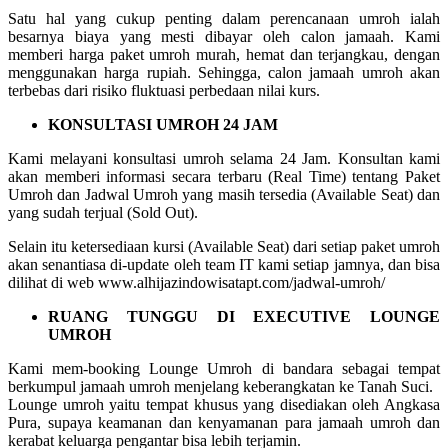
Satu hal yang cukup penting dalam perencanaan umroh ialah
besarnya biaya yang mesti dibayar oleh calon jamaah. Kami
memberi harga paket umroh murah, hemat dan terjangkau, dengan
menggunakan harga rupiah. Sehingga, calon jamaah umroh akan
terbebas dari risiko fluktuasi perbedaan nilai kurs.
KONSULTASI UMROH 24 JAM
Kami melayani konsultasi umroh selama 24 Jam. Konsultan kami
akan memberi informasi secara terbaru (Real Time) tentang Paket
Umroh dan Jadwal Umroh yang masih tersedia (Available Seat) dan
yang sudah terjual (Sold Out).
Selain itu ketersediaan kursi (Available Seat) dari setiap paket umroh
akan senantiasa di-update oleh team IT kami setiap jamnya, dan bisa
dilihat di web www.alhijazindowisatapt.com/jadwal-umroh/
RUANG TUNGGU DI EXECUTIVE LOUNGE
UMROH
Kami mem-booking Lounge Umroh di bandara sebagai tempat
berkumpul jamaah umroh menjelang keberangkatan ke Tanah Suci.
Lounge umroh yaitu tempat khusus yang disediakan oleh Angkasa
Pura, supaya keamanan dan kenyamanan para jamaah umroh dan
kerabat keluarga pengantar bisa lebih terjamin.