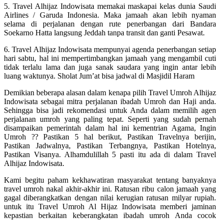
5. Travel Alhijaz Indowisata memakai maskapai kelas dunia Saudi
Airlines / Garuda Indonesia. Maka jamaah akan lebih nyaman
selama di perjalanan dengan rute penerbangan dari Bandara
Soekarno Hatta langsung Jeddah tanpa transit dan ganti Pesawat.
6. Travel Alhijaz Indowisata mempunyai agenda penerbangan setiap
hari sabtu, hal ini mempertimbangkan jamaah yang mengambil cuti
tidak terlalu lama dan juga sanak saudara yang ingin antar lebih
luang waktunya. Sholat Jum’at bisa jadwal di Masjidil Haram
Demikian beberapa alasan dalam kenapa pilih Travel Umroh Alhijaz
Indowisata sebagai mitra perjalanan ibadah Umroh dan Haji anda.
Sehingga bisa jadi rekomendasi untuk Anda dalam memilih agen
perjalanan umroh yang paling tepat. Seperti yang sudah pernah
disampaikan pemerintah dalam hal ini kementrian Agama, Ingin
Umroh ?? Pastikan 5 hal berikut, Pastikan Travelnya berijin,
Pastikan Jadwalnya, Pastikan Terbangnya, Pastikan Hotelnya,
Pastikan Visanya. Alhamdulillah 5 pasti itu ada di dalam Travel
Alhijaz Indowisata.
Kami begitu paham kekhawatiran masyarakat tentang banyaknya
travel umroh nakal akhir-akhir ini. Ratusan ribu calon jamaah yang
gagal diberangkatkan dengan nilai kerugian ratusan milyar rupiah.
untuk itu Travel Umroh Al Hijaz Indowisata memberi jaminan
kepastian berkaitan keberangkatan ibadah umroh Anda cocok