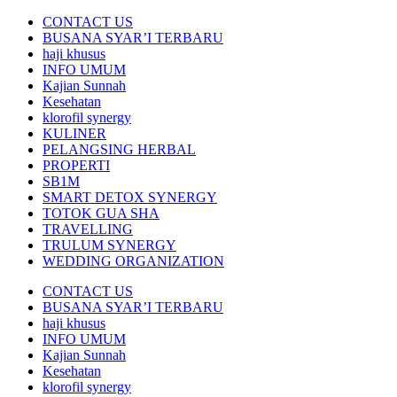
CONTACT US
BUSANA SYAR’I TERBARU
haji khusus
INFO UMUM
Kajian Sunnah
Kesehatan
klorofil synergy
KULINER
PELANGSING HERBAL
PROPERTI
SB1M
SMART DETOX SYNERGY
TOTOK GUA SHA
TRAVELLING
TRULUM SYNERGY
WEDDING ORGANIZATION
CONTACT US
BUSANA SYAR’I TERBARU
haji khusus
INFO UMUM
Kajian Sunnah
Kesehatan
klorofil synergy