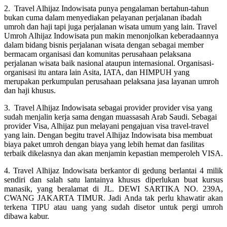
2. Travel Alhijaz Indowisata punya pengalaman bertahun-tahun
bukan cuma dalam menyediakan pelayanan perjalanan ibadah
umroh dan haji tapi juga perjalanan wisata umum yang lain. Travel
Umroh Alhijaz Indowisata pun makin menonjolkan keberadaannya
dalam bidang bisnis perjalanan wisata dengan sebagai member
bermacam organisasi dan komunitas perusahaan pelaksana
perjalanan wisata baik nasional ataupun internasional. Organisasi-
organisasi itu antara lain Asita, IATA, dan HIMPUH yang
merupakan perkumpulan perusahaan pelaksana jasa layanan umroh
dan haji khusus.
3. Travel Alhijaz Indowisata sebagai provider provider visa yang
sudah menjalin kerja sama dengan muassasah Arab Saudi. Sebagai
provider Visa, Alhijaz pun melayani pengajuan visa travel-travel
yang lain. Dengan begitu travel Alhijaz Indowisata bisa membuat
biaya paket umroh dengan biaya yang lebih hemat dan fasilitas
terbaik dikelasnya dan akan menjamin kepastian memperoleh VISA.
4. Travel Alhijaz Indowisata berkantor di gedung berlantai 4 milik
sendiri dan salah satu lantainya khusus diperlukan buat kursus
manasik, yang beralamat di JL. DEWI SARTIKA NO. 239A,
CWANG JAKARTA TIMUR. Jadi Anda tak perlu khawatir akan
terkena TIPU atau uang yang sudah disetor untuk pergi umroh
dibawa kabur.