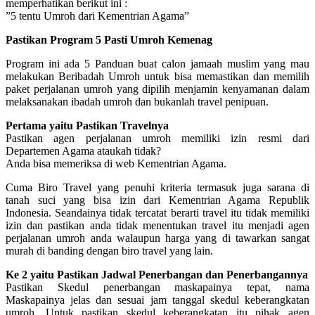
memperhatikan berikut ini :
”5 tentu Umroh dari Kementrian Agama”
Pastikan Program 5 Pasti Umroh Kemenag
Program ini ada 5 Panduan buat calon jamaah muslim yang mau
melakukan Beribadah Umroh untuk bisa memastikan dan memilih
paket perjalanan umroh yang dipilih menjamin kenyamanan dalam
melaksanakan ibadah umroh dan bukanlah travel penipuan.
Pertama yaitu Pastikan Travelnya
Pastikan agen perjalanan umroh memiliki izin resmi dari
Departemen Agama ataukah tidak?
Anda bisa memeriksa di web Kementrian Agama.
Cuma Biro Travel yang penuhi kriteria termasuk juga sarana di
tanah suci yang bisa izin dari Kementrian Agama Republik
Indonesia. Seandainya tidak tercatat berarti travel itu tidak memiliki
izin dan pastikan anda tidak menentukan travel itu menjadi agen
perjalanan umroh anda walaupun harga yang di tawarkan sangat
murah di banding dengan biro travel yang lain.
Ke 2 yaitu Pastikan Jadwal Penerbangan dan Penerbangannya
Pastikan Skedul penerbangan maskapainya tepat, nama
Maskapainya jelas dan sesuai jam tanggal skedul keberangkatan
umroh. Untuk pastikan skedul keberangkatan itu pihak agen