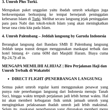
3. Umroh Plus Turki.
Merupakan paket unggulan yaitu ibadah umroh sekaligus juga
berkesempatan berkunjung ke tempat bersejarah peninggalan
kebesaran Islam di
Turki
. Melihat secara langsung jejak peninggalan
para para Nabi dan tokoh-tokoh Islam yang akan meningkatkan
besar rasa cinta kita pada Islam.
4. Umroh Palembang – Jeddah langsung by Garuda Indonesia
Berangkat langsung dari Bandara SMB II Palembang langsung
Jeddah tanpa transit dengan menggunakan maskapai terbaik dan
hotel bintang 4+ cuma 60M dari Masjidil Haram. Biaya cuma
Rp.24,7jt all in.
MENGAPA MEMILIHI ALHIJAZ | Biro Perjalanan Haji dan
Umroh Terbaik di Wakatobi
DIRECT FLIGHT (PENERBANGAN LANGSUNG)
Semua paket umroh regular kami menggunakan pesawat yang
punya rute penerbangan langsung dari Indonesia menuju Tanah
Suci, hingga waktu tempuh perjalanan jadi lebih hemat waktu. Hal
ini akan memberi kebugaran fisik untuk jamaah umroh yang
menginginkan pelaksanaan ibadah umroh jadi lebih maksimal.
Selain itu, maskapai penerbangan yang digunakan memberi menu