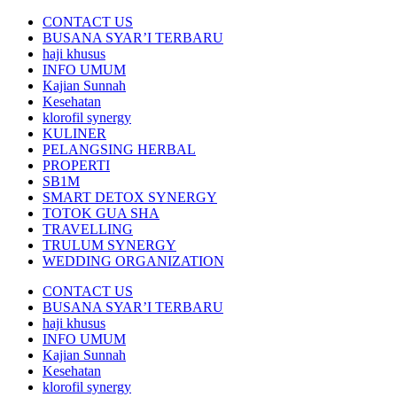
CONTACT US
BUSANA SYAR’I TERBARU
haji khusus
INFO UMUM
Kajian Sunnah
Kesehatan
klorofil synergy
KULINER
PELANGSING HERBAL
PROPERTI
SB1M
SMART DETOX SYNERGY
TOTOK GUA SHA
TRAVELLING
TRULUM SYNERGY
WEDDING ORGANIZATION
CONTACT US
BUSANA SYAR’I TERBARU
haji khusus
INFO UMUM
Kajian Sunnah
Kesehatan
klorofil synergy