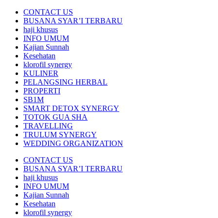
CONTACT US
BUSANA SYAR’I TERBARU
haji khusus
INFO UMUM
Kajian Sunnah
Kesehatan
klorofil synergy
KULINER
PELANGSING HERBAL
PROPERTI
SB1M
SMART DETOX SYNERGY
TOTOK GUA SHA
TRAVELLING
TRULUM SYNERGY
WEDDING ORGANIZATION
CONTACT US
BUSANA SYAR’I TERBARU
haji khusus
INFO UMUM
Kajian Sunnah
Kesehatan
klorofil synergy