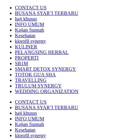
CONTACT US
BUSANA SYAR’I TERBARU
haji khusus
INFO UMUM
Kajian Sunnah
Kesehatan
klorofil synergy
KULINER
PELANGSING HERBAL
PROPERTI
SB1M
SMART DETOX SYNERGY
TOTOK GUA SHA
TRAVELLING
TRULUM SYNERGY
WEDDING ORGANIZATION
CONTACT US
BUSANA SYAR’I TERBARU
haji khusus
INFO UMUM
Kajian Sunnah
Kesehatan
klorofil synergy