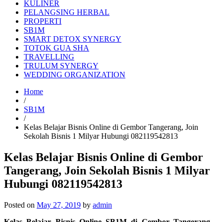
KULINER
PELANGSING HERBAL
PROPERTI
SB1M
SMART DETOX SYNERGY
TOTOK GUA SHA
TRAVELLING
TRULUM SYNERGY
WEDDING ORGANIZATION
Home
/
SB1M
/
Kelas Belajar Bisnis Online di Gembor Tangerang, Join
Sekolah Bisnis 1 Milyar Hubungi 082119542813
Kelas Belajar Bisnis Online di Gembor
Tangerang, Join Sekolah Bisnis 1 Milyar
Hubungi 082119542813
Posted on
May 27, 2019
by
admin
Kelas Belajar Bisnis Online SB1M di Gembor Tangerang
–