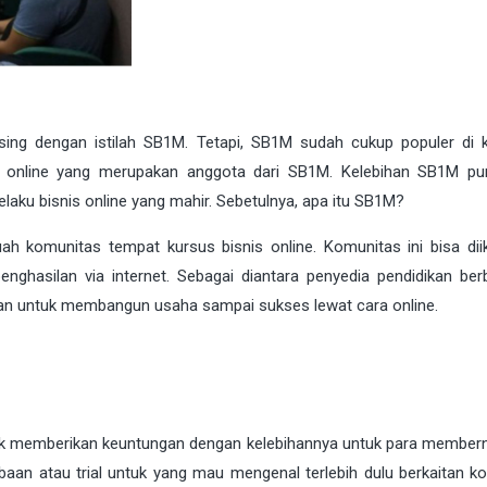
ing dengan istilah SB1M. Tetapi, SB1M sudah cukup populer di 
nis online yang merupakan anggota dari SB1M. Kelebihan SB1M pu
aku bisnis online yang mahir. Sebetulnya, apa itu SB1M?
h komunitas tempat kursus bisnis online. Komunitas ini bisa diik
hasilan via internet. Sebagai diantara penyedia pendidikan ber
kan untuk membangun usaha sampai sukses lewat cara online.
ak memberikan keuntungan dengan kelebihannya untuk para member
aan atau trial untuk yang mau mengenal terlebih dulu berkaitan k