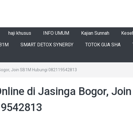
haji khusus
INFO UMUM
Kajian Sunnah
Kese
B1M
SMART DETOX SYNERGY
TOTOK GUA SHA
ga Bogor, Join SB1M Hubungi 082119542813
Online di Jasinga Bogor, Join
19542813