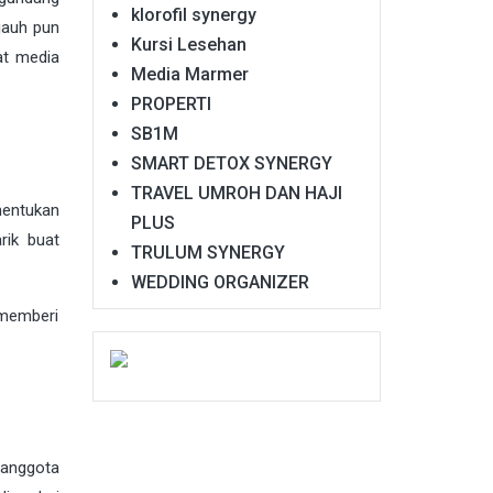
klorofil synergy
jauh pun
Kursi Lesehan
at media
Media Marmer
PROPERTI
SB1M
SMART DETOX SYNERGY
TRAVEL UMROH DAN HAJI
nentukan
PLUS
rik buat
TRULUM SYNERGY
WEDDING ORGANIZER
memberi
 anggota