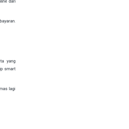
ine dari
bayaran.
ota yang
ip smart
mas lagi