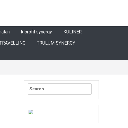
hatan
klorofil synergy
KULINER
TRAVELLING
TRULUM SYNERGY
Search
for: