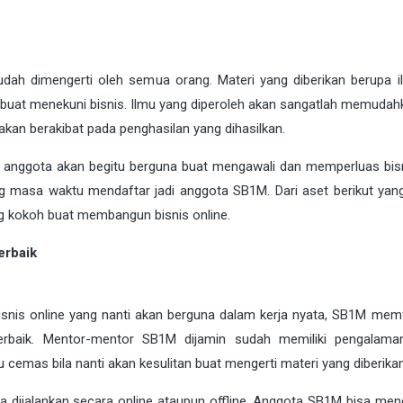
ah dimengerti oleh semua orang. Materi yang diberikan berupa i
 buat menekuni bisnis. Ilmu yang diperoleh akan sangatlah memudah
akan berakibat pada penghasilan yang dihasilkan.
a anggota akan begitu berguna buat mengawali dan memperluas bisn
ng masa waktu mendaftar jadi anggota SB1M. Dari aset berikut yan
ng kokoh buat membangun bisnis online.
erbaik
snis online yang nanti akan berguna dalam kerja nyata, SB1M memfa
rbaik. Mentor-mentor SB1M dijamin sudah memiliki pengalama
u cemas bila nanti akan kesulitan buat mengerti materi yang diberikan
sa dijalankan secara online ataupun offline. Anggota SB1M bisa me