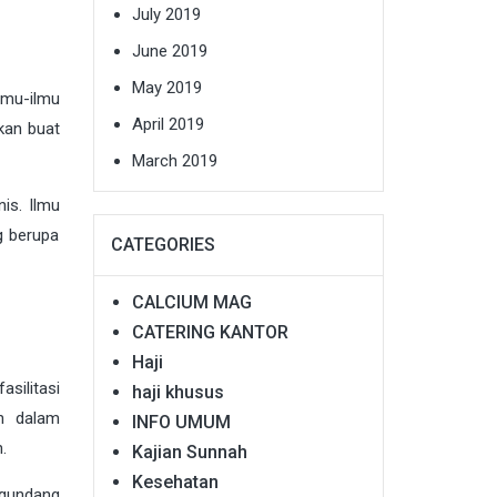
July 2019
June 2019
May 2019
lmu-ilmu
April 2019
kan buat
March 2019
is. Ilmu
g berupa
CATEGORIES
CALCIUM MAG
CATERING KANTOR
Haji
silitasi
haji khusus
n dalam
INFO UMUM
.
Kajian Sunnah
Kesehatan
ngundang