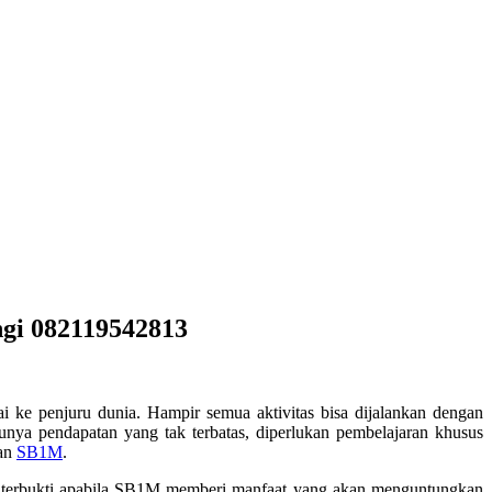
ngi 082119542813
ai ke penjuru dunia. Hampir semua aktivitas bisa dijalankan dengan
unya pendapatan yang tak terbatas, diperlukan pembelajaran khusus
han
SB1M
.
h terbukti apabila SB1M memberi manfaat yang akan menguntungkan