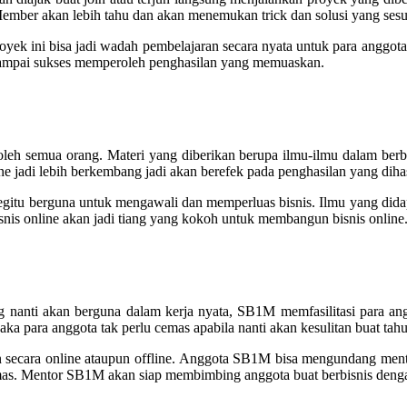
 Member akan lebih tahu dan akan menemukan trick dan solusi yang sesu
yek ini bisa jadi wadah pembelajaran secara nyata untuk para anggo
sampai sukses memperoleh penghasilan yang memuaskan.
eh semua orang. Materi yang diberikan berupa ilmu-ilmu dalam berbis
 jadi lebih berkembang jadi akan berefek pada penghasilan yang diha
egitu berguna untuk mengawali dan memperluas bisnis. Ilmu yang didap
nis online akan jadi tiang yang kokoh untuk membangun bisnis online
ang nanti akan berguna dalam kerja nyata, SB1M memfasilitasi para 
a para anggota tak perlu cemas apabila nanti akan kesulitan buat tahu
 secara online ataupun offline. Anggota SB1M bisa mengundang mento
as. Mentor SB1M akan siap membimbing anggota buat berbisnis dengan 