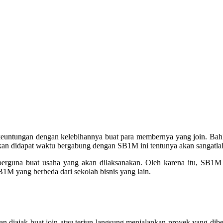
euntungan dengan kelebihannya buat para membernya yang join. Bah
kan didapat waktu bergabung dengan SB1M ini tentunya akan sangatla
guna buat usaha yang akan dilaksanakan. Oleh karena itu, SB1M l
1M yang berbeda dari sekolah bisnis yang lain.
 diajak buat join atau terjun langsung menjalankan proyek yang dibe