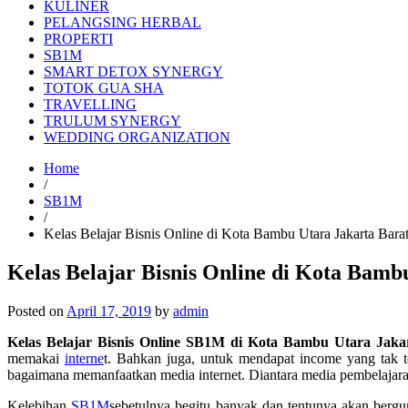
KULINER
PELANGSING HERBAL
PROPERTI
SB1M
SMART DETOX SYNERGY
TOTOK GUA SHA
TRAVELLING
TRULUM SYNERGY
WEDDING ORGANIZATION
Home
/
SB1M
/
Kelas Belajar Bisnis Online di Kota Bambu Utara Jakarta Ba
Kelas Belajar Bisnis Online di Kota Bam
Posted on
April 17, 2019
by
admin
Kelas Belajar Bisnis Online SB1M di Kota Bambu Utara Jaka
memakai
interne
t. Bahkan juga, untuk mendapat income yang tak t
bagaimana memanfaatkan media internet. Diantara media pembelajar
Kelebihan
SB1M
sebetulnya begitu banyak dan tentunya akan ber