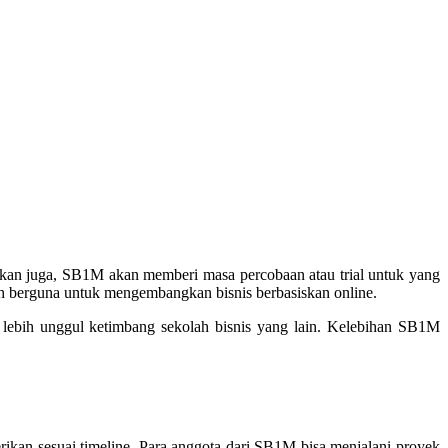
kan juga, SB1M akan memberi masa percobaan atau trial untuk yang
h berguna untuk mengembangkan bisnis berbasiskan online.
ebih unggul ketimbang sekolah bisnis yang lain. Kelebihan SB1M
rikan sesuai timeline. Para anggota dari SB1M bisa menjalani proyek