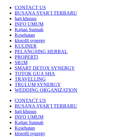
CONTACT US
BUSANA SYAR’I TERBARU
haji khusus
INFO UMUM
Kajian Sunnah
Kesehatan
klorofil synergy
KULINER
PELANGSING HERBAL
PROPERTI
SB1M
SMART DETOX SYNERGY
TOTOK GUA SHA
TRAVELLING
TRULUM SYNERGY
WEDDING ORGANIZATION
CONTACT US
BUSANA SYAR’I TERBARU
haji khusus
INFO UMUM
Kajian Sunnah
Kesehatan
klorofil synergy