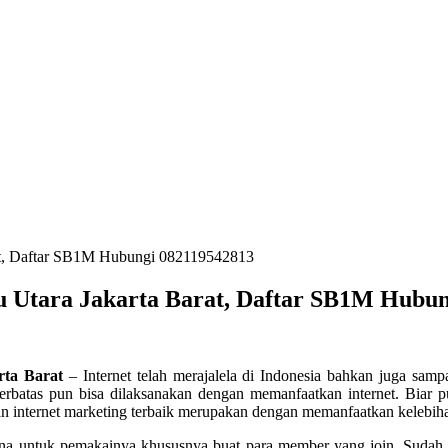
rat, Daftar SB1M Hubungi 082119542813
bu Utara Jakarta Barat, Daftar SB1M Hubu
rta Barat
– Internet telah merajalela di Indonesia bahkan juga samp
erbatas pun bisa dilaksanakan dengan memanfaatkan internet. Biar p
an internet marketing terbaik merupakan dengan memanfaatkan kelebi
guna untuk pemakainya khususnya buat para member yang join. Suda