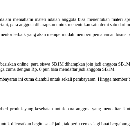
alam memahami materi adalah anggota bisa menentukan materi ap
etapi, para anggota diharapkan untuk menentukan satu demi satu dari 
n mentor terbaik yang akan mempermudah memberi pemahaman bisnis be
erbasiskan online, para siswa SB1M diharapkan join jadi anggota SB
juga cuma dengan Rp. 0 pun bisa mendaftar jadi anggota SB1M.
bayaran ini cuma diambil untuk sekali pembayaran. Hingga member bis
mberi produk yang kesehatan untuk para anggota yang mendaftar. U
untuk dilewatkan begitu saja? jadi, tak perlu cemas lagi buat bergab