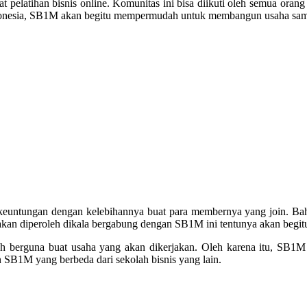
 pelatihan bisnis online. Komunitas ini bisa diikuti oleh semua oran
Indonesia, SB1M akan begitu mempermudah untuk membangun usaha sampa
keuntungan dengan kelebihannya buat para membernya yang join. Bah
kan diperoleh dikala bergabung dengan SB1M ini tentunya akan begit
berguna buat usaha yang akan dikerjakan. Oleh karena itu, SB1M l
 SB1M yang berbeda dari sekolah bisnis yang lain.