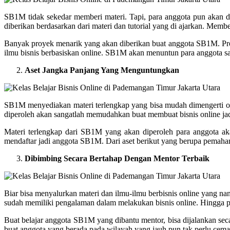
SB1M tidak sekedar memberi materi. Tapi, para anggota pun akan di
diberikan berdasarkan dari materi dan tutorial yang di ajarkan. Mem
Banyak proyek menarik yang akan diberikan buat anggota SB1M. Pr
ilmu bisnis berbasiskan online. SB1M akan menuntun para anggota
Aset Jangka Panjang Yang Menguntungkan
SB1M menyediakan materi terlengkap yang bisa mudah dimengerti ole
diperoleh akan sangatlah memudahkan buat membuat bisnis online jad
Materi terlengkap dari SB1M yang akan diperoleh para anggota ak
mendaftar jadi anggota SB1M. Dari aset berikut yang berupa pemaham
Dibimbing Secara Bertahap Dengan Mentor Terbaik
Biar bisa menyalurkan materi dan ilmu-ilmu berbisnis online yang 
sudah memiliki pengalaman dalam melakukan bisnis online. Hingga par
Buat belajar anggota SB1M yang dibantu mentor, bisa dijalankan se
buat anggota yang berada pada wilayah yang jauh pun tak perlu cema