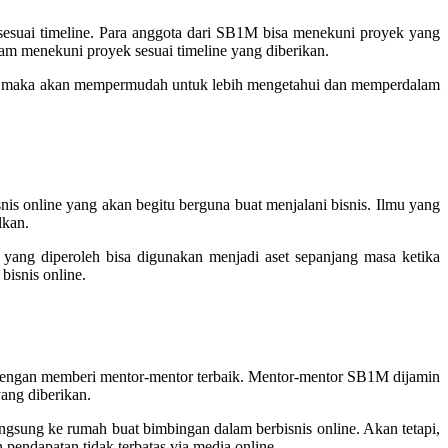
 sesuai timeline. Para anggota dari SB1M bisa menekuni proyek yang
lam menekuni proyek sesuai timeline yang diberikan.
ota maka akan mempermudah untuk lebih mengetahui dan memperdalam
s online yang akan begitu berguna buat menjalani bisnis. Ilmu yang
lkan.
yang diperoleh bisa digunakan menjadi aset sepanjang masa ketika
isnis online.
a dengan memberi mentor-mentor terbaik. Mentor-mentor SB1M dijamin
yang diberikan.
gsung ke rumah buat bimbingan dalam berbisnis online. Akan tetapi,
endapatan tidak terbatas via media online.