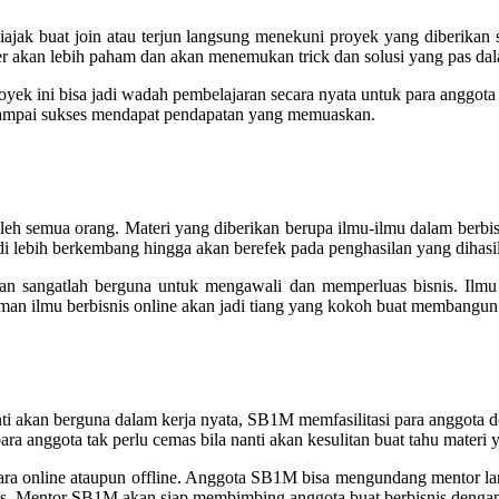
ajak buat join atau terjun langsung menekuni proyek yang diberikan
ber akan lebih paham dan akan menemukan trick dan solusi yang pas da
oyek ini bisa jadi wadah pembelajaran secara nyata untuk para angg
 sampai sukses mendapat pendapatan yang memuaskan.
h semua orang. Materi yang diberikan berupa ilmu-ilmu dalam berbisni
i lebih berkembang hingga akan berefek pada penghasilan yang dihasi
an sangatlah berguna untuk mengawali dan memperluas bisnis. Ilmu 
an ilmu berbisnis online akan jadi tiang yang kokoh buat membangun b
nanti akan berguna dalam kerja nyata, SB1M memfasilitasi para anggot
a anggota tak perlu cemas bila nanti akan kesulitan buat tahu materi 
cara online ataupun offline. Anggota SB1M bisa mengundang mentor lan
s. Mentor SB1M akan siap membimbing anggota buat berbisnis dengan p