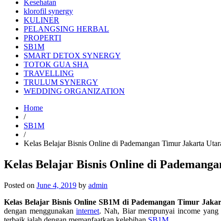
Kesehatan
klorofil synergy
KULINER
PELANGSING HERBAL
PROPERTI
SB1M
SMART DETOX SYNERGY
TOTOK GUA SHA
TRAVELLING
TRULUM SYNERGY
WEDDING ORGANIZATION
Home
/
SB1M
/
Kelas Belajar Bisnis Online di Pademangan Timur Jakarta Uta
Kelas Belajar Bisnis Online di Pademanga
Posted on
June 4, 2019
by
admin
Kelas Belajar Bisnis Online SB1M di Pademangan Timur Jakar
dengan menggunakan
internet
. Nah, Biar mempunyai income yang ti
terbaik ialah dengan memanfaatkan kelebihan
SB1M
.