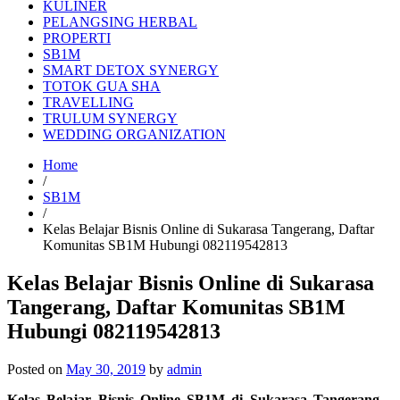
KULINER
PELANGSING HERBAL
PROPERTI
SB1M
SMART DETOX SYNERGY
TOTOK GUA SHA
TRAVELLING
TRULUM SYNERGY
WEDDING ORGANIZATION
Home
/
SB1M
/
Kelas Belajar Bisnis Online di Sukarasa Tangerang, Daftar
Komunitas SB1M Hubungi 082119542813
Kelas Belajar Bisnis Online di Sukarasa
Tangerang, Daftar Komunitas SB1M
Hubungi 082119542813
Posted on
May 30, 2019
by
admin
Kelas Belajar Bisnis Online SB1M di Sukarasa Tangerang
–