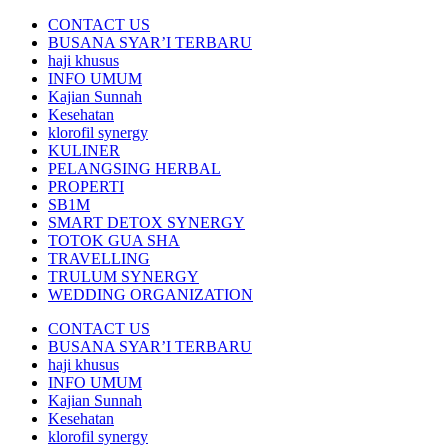
CONTACT US
BUSANA SYAR’I TERBARU
haji khusus
INFO UMUM
Kajian Sunnah
Kesehatan
klorofil synergy
KULINER
PELANGSING HERBAL
PROPERTI
SB1M
SMART DETOX SYNERGY
TOTOK GUA SHA
TRAVELLING
TRULUM SYNERGY
WEDDING ORGANIZATION
CONTACT US
BUSANA SYAR’I TERBARU
haji khusus
INFO UMUM
Kajian Sunnah
Kesehatan
klorofil synergy