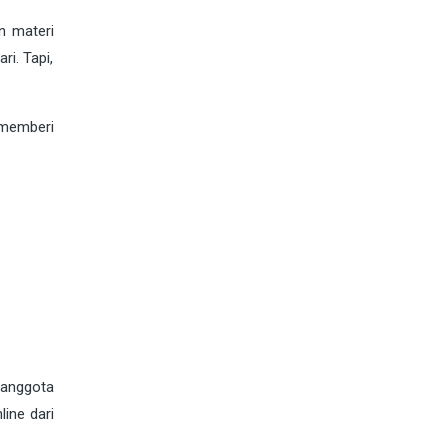
n materi
i. Tapi,
memberi
 anggota
ine dari