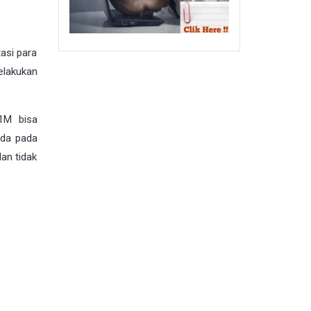
asi para
elakukan
B1M bisa
ada pada
an tidak