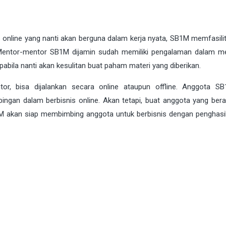
s online yang nanti akan berguna dalam kerja nyata, SB1M memfasilit
Mentor-mentor SB1M dijamin sudah memiliki pengalaman dalam m
pabila nanti akan kesulitan buat paham materi yang diberikan.
r, bisa dijalankan secara online ataupun offline. Anggota S
gan dalam berbisnis online. Akan tetapi, buat anggota yang ber
1M akan siap membimbing anggota untuk berbisnis dengan penghasil