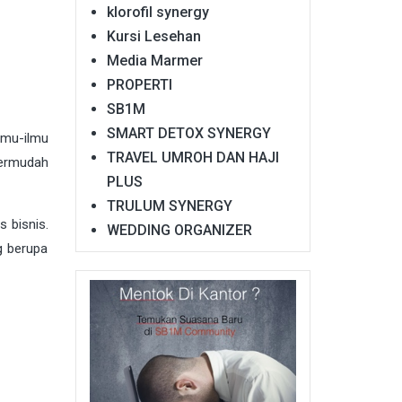
klorofil synergy
Kursi Lesehan
Media Marmer
PROPERTI
SB1M
SMART DETOX SYNERGY
lmu-ilmu
TRAVEL UMROH DAN HAJI
permudah
PLUS
TRULUM SYNERGY
 bisnis.
WEDDING ORGANIZER
g berupa