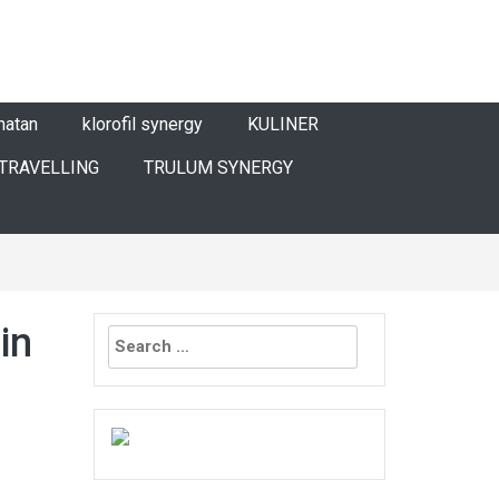
hatan
klorofil synergy
KULINER
TRAVELLING
TRULUM SYNERGY
Search
in
for: