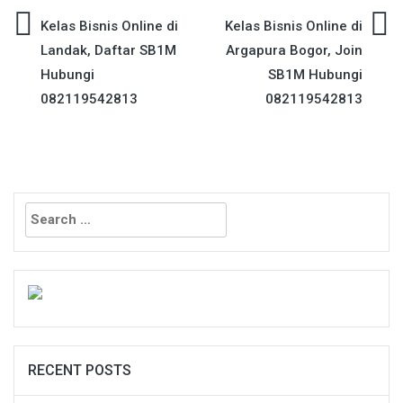
Post
Kelas Bisnis Online di
Kelas Bisnis Online di
Landak, Daftar SB1M
Argapura Bogor, Join
navigation
Hubungi
SB1M Hubungi
082119542813
082119542813
Search
for:
RECENT POSTS