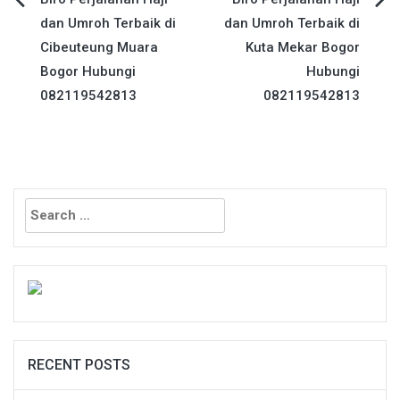
Post
dan Umroh Terbaik di
dan Umroh Terbaik di
navigation
Cibeuteung Muara
Kuta Mekar Bogor
Bogor Hubungi
Hubungi
082119542813
082119542813
Search
for:
RECENT POSTS