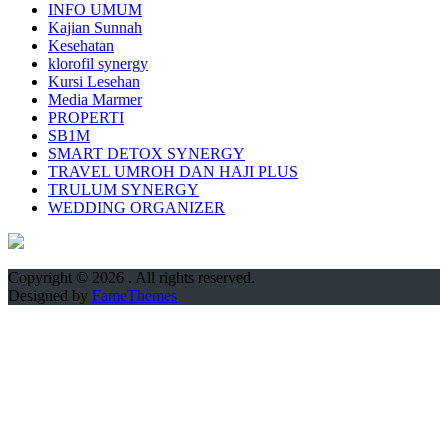
INFO UMUM
Kajian Sunnah
Kesehatan
klorofil synergy
Kursi Lesehan
Media Marmer
PROPERTI
SB1M
SMART DETOX SYNERGY
TRAVEL UMROH DAN HAJI PLUS
TRULUM SYNERGY
WEDDING ORGANIZER
Copyright © 2026
. All rights reserved.
Designed by
FameThemes