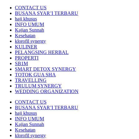
CONTACT US
BUSANA SYAR’I TERBARU
haji khusus
INFO UMUM
Kajian Sunnah
Kesehatan
klorofil synergy
KULINER
PELANGSING HERBAL
PROPERTI
SB1M
SMART DETOX SYNERGY
TOTOK GUA SHA
TRAVELLING
TRULUM SYNERGY
WEDDING ORGANIZATION
CONTACT US
BUSANA SYAR’I TERBARU
haji khusus
INFO UMUM
Kajian Sunnah
Kesehatan
klorofil synergy