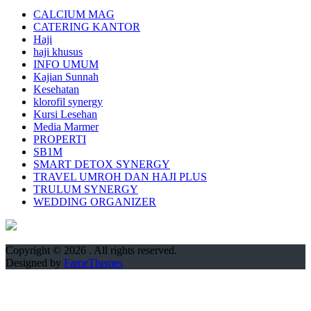
CALCIUM MAG
CATERING KANTOR
Haji
haji khusus
INFO UMUM
Kajian Sunnah
Kesehatan
klorofil synergy
Kursi Lesehan
Media Marmer
PROPERTI
SB1M
SMART DETOX SYNERGY
TRAVEL UMROH DAN HAJI PLUS
TRULUM SYNERGY
WEDDING ORGANIZER
Copyright © 2026
. All rights reserved.
Designed by
FameThemes