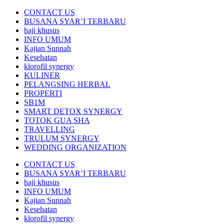
CONTACT US
BUSANA SYAR’I TERBARU
haji khusus
INFO UMUM
Kajian Sunnah
Kesehatan
klorofil synergy
KULINER
PELANGSING HERBAL
PROPERTI
SB1M
SMART DETOX SYNERGY
TOTOK GUA SHA
TRAVELLING
TRULUM SYNERGY
WEDDING ORGANIZATION
CONTACT US
BUSANA SYAR’I TERBARU
haji khusus
INFO UMUM
Kajian Sunnah
Kesehatan
klorofil synergy