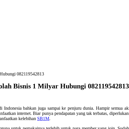
ar Hubungi 082119542813
kolah Bisnis 1 Milyar Hubungi 082119542813
a di Indonesia bahkan juga sampai ke penjuru dunia. Hampir semua ak
faatkan internet. Biar punya pendapatan yang tak terbatas, diperluk
manfaatkan kelebihan
SB1M
.
erguna untuk pemakainya terlebih untuk para member yang join. Sud