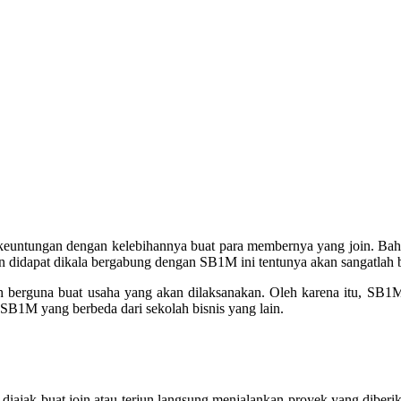
euntungan dengan kelebihannya buat para membernya yang join. Bah
 didapat dikala bergabung dengan SB1M ini tentunya akan sangatlah 
erguna buat usaha yang akan dilaksanakan. Oleh karena itu, SB1M 
 SB1M yang berbeda dari sekolah bisnis yang lain.
iajak buat join atau terjun langsung menjalankan proyek yang diberi