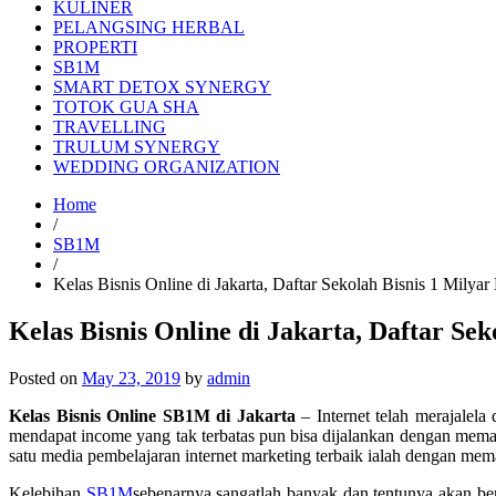
KULINER
PELANGSING HERBAL
PROPERTI
SB1M
SMART DETOX SYNERGY
TOTOK GUA SHA
TRAVELLING
TRULUM SYNERGY
WEDDING ORGANIZATION
Home
/
SB1M
/
Kelas Bisnis Online di Jakarta, Daftar Sekolah Bisnis 1 Mily
Kelas Bisnis Online di Jakarta, Daftar Se
Posted on
May 23, 2019
by
admin
Kelas Bisnis Online SB1M di Jakarta
– Internet telah merajalel
mendapat income yang tak terbatas pun bisa dijalankan dengan meman
satu media pembelajaran internet marketing terbaik ialah dengan me
Kelebihan
SB1M
sebenarnya sangatlah banyak dan tentunya akan b