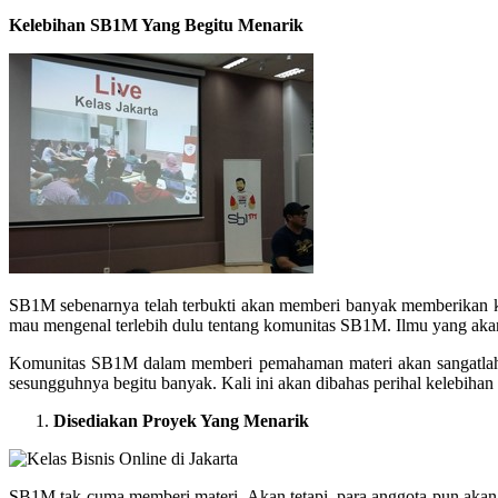
Kelebihan SB1M Yang Begitu Menarik
SB1M sebenarnya telah terbukti akan memberi banyak memberikan k
mau mengenal terlebih dulu tentang komunitas SB1M. Ilmu yang akan
Komunitas SB1M dalam memberi pemahaman materi akan sangatlah b
sesungguhnya begitu banyak. Kali ini akan dibahas perihal kelebihan
Disediakan Proyek Yang Menarik
SB1M tak cuma memberi materi. Akan tetapi, para anggota pun akan d