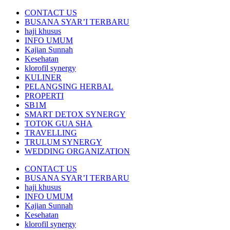
CONTACT US
BUSANA SYAR’I TERBARU
haji khusus
INFO UMUM
Kajian Sunnah
Kesehatan
klorofil synergy
KULINER
PELANGSING HERBAL
PROPERTI
SB1M
SMART DETOX SYNERGY
TOTOK GUA SHA
TRAVELLING
TRULUM SYNERGY
WEDDING ORGANIZATION
CONTACT US
BUSANA SYAR’I TERBARU
haji khusus
INFO UMUM
Kajian Sunnah
Kesehatan
klorofil synergy