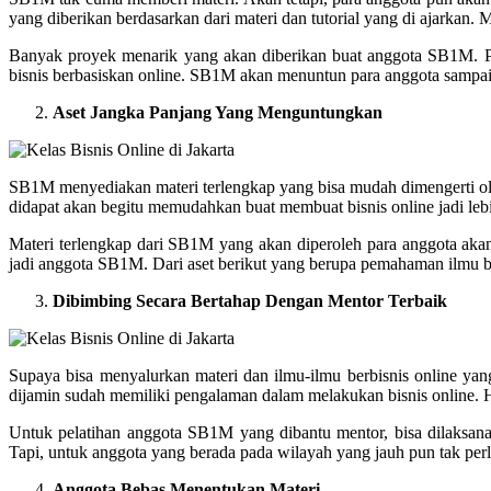
yang diberikan berdasarkan dari materi dan tutorial yang di ajarkan
Banyak proyek menarik yang akan diberikan buat anggota SB1M. Pr
bisnis berbasiskan online. SB1M akan menuntun para anggota samp
Aset Jangka Panjang Yang Menguntungkan
SB1M menyediakan materi terlengkap yang bisa mudah dimengerti ole
didapat akan begitu memudahkan buat membuat bisnis online jadi le
Materi terlengkap dari SB1M yang akan diperoleh para anggota akan
jadi anggota SB1M. Dari aset berikut yang berupa pemahaman ilmu be
Dibimbing Secara Bertahap Dengan Mentor Terbaik
Supaya bisa menyalurkan materi dan ilmu-ilmu berbisnis online y
dijamin sudah memiliki pengalaman dalam melakukan bisnis online. Hi
Untuk pelatihan anggota SB1M yang dibantu mentor, bisa dilaksan
Tapi, untuk anggota yang berada pada wilayah yang jauh pun tak per
Anggota Bebas Menentukan Materi