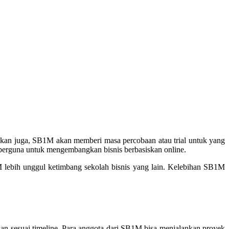
kan juga, SB1M akan memberi masa percobaan atau trial untuk yang
berguna untuk mengembangkan bisnis berbasiskan online.
lebih unggul ketimbang sekolah bisnis yang lain. Kelebihan SB1M
kan sesuai timeline. Para anggota dari SB1M bisa menjalankan proyek