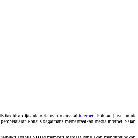
tivitas bisa dijalankan dengan memakai
interne
t. Bahkan juga, untuk
an pembelajaran khusus bagaimana memanfaatkan media internet. Salah
ah terbukti apabila SB1M memberi manfaat yang akan menguntungkan