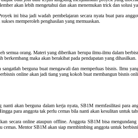
. Member akan lebih mengetahui dan akan menemukan trick dan solusi y
oyek ini bisa jadi wadah pembelajaran secara nyata buat para angg
ai sukses memperoleh penghasilan yang memuaskan.
h semua orang. Materi yang diberikan berupa ilmu-ilmu dalam berbisni
bih berkembang maka akan berakibat pada pendapatan yang dihasilkan.
 sangatlah berguna buat mengawali dan memperluas bisnis. Ilmu yang 
rbisnis online akan jadi tiang yang kokoh buat membangun bisnis onli
ang nanti akan berguna dalam kerja nyata, SB1M memfasilitasi para 
ngga para anggota tak perlu cemas bila nanti akan kesulitan untuk tah
akan secara online ataupun offline. Anggota SB1M bisa mengundang 
lu cemas. Mentor SB1M akan siap membimbing anggota untuk berbisnis 