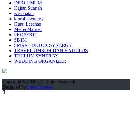
INFO UMUM
Kajian Sunnah
Kesehatan
klorofil synergy
Kursi Lesehan
Media Marmer
PROPERTI
SB1M
SMART DETOX SYNERGY
TRAVEL UMROH DAN HAJI PLUS
TRULUM SYNERGY
WEDDING ORGANIZER
Copyright © 2026
. All rights reserved.
Designed by
FameThemes