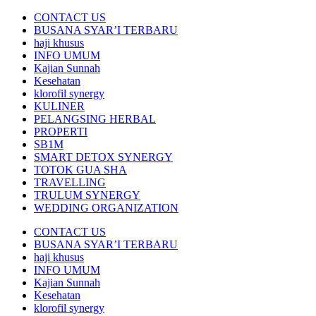
CONTACT US
BUSANA SYAR’I TERBARU
haji khusus
INFO UMUM
Kajian Sunnah
Kesehatan
klorofil synergy
KULINER
PELANGSING HERBAL
PROPERTI
SB1M
SMART DETOX SYNERGY
TOTOK GUA SHA
TRAVELLING
TRULUM SYNERGY
WEDDING ORGANIZATION
CONTACT US
BUSANA SYAR’I TERBARU
haji khusus
INFO UMUM
Kajian Sunnah
Kesehatan
klorofil synergy