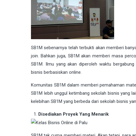
SB1M sebenarnya telah terbukti akan memberi ban
join. Bahkan juga, SB1M akan memberi masa percob
SB1M. Ilmu yang akan diperoleh waktu bergabung
bisnis berbasiskan online.
Komunitas SB1M dalam memberi pemahaman materi ak
SB1M lebih unggul ketimbang sekolah bisnis yang lai
kelebihan SB1M yang berbeda dari sekolah bisnis yang
Disediakan Proyek Yang Menarik
SB1M tak cuma memberi materi. Akan tetapi, para an