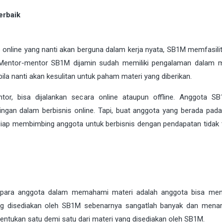
erbaik
s online yang nanti akan berguna dalam kerja nyata, SB1M memfasilit
Mentor-mentor SB1M dijamin sudah memiliki pengalaman dalam m
bila nanti akan kesulitan untuk paham materi yang diberikan.
or, bisa dijalankan secara online ataupun offline. Anggota S
an dalam berbisnis online. Tapi, buat anggota yang berada pada
siap membimbing anggota untuk berbisnis dengan pendapatan tidak 
para anggota dalam memahami materi adalah anggota bisa men
ng disediakan oleh SB1M sebenarnya sangatlah banyak dan menar
enentukan satu demi satu dari materi yang disediakan oleh SB1M.