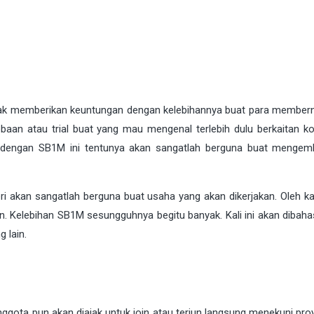
yak memberikan keuntungan dengan kelebihannya buat para member
aan atau trial buat yang mau mengenal terlebih dulu berkaitan k
 dengan SB1M ini tentunya akan sangatlah berguna buat menge
an sangatlah berguna buat usaha yang akan dikerjakan. Oleh kar
n. Kelebihan SB1M sesungguhnya begitu banyak. Kali ini akan dibahas
 lain.
ggota pun akan diajak untuk join atau terjun langsung menekuni pro