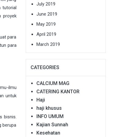
July 2019
tutorial
June 2019
n proyek
May 2019
April 2019
uat para
March 2019
tun para
CATEGORIES
CALCIUM MAG
lmu-ilmu
CATERING KANTOR
an untuk
Haji
haji khusus
INFO UMUM
 bisnis.
Kajian Sunnah
g berupa
Kesehatan