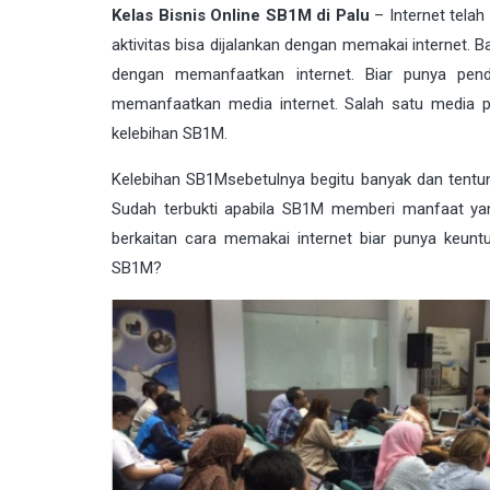
Kelas Bisnis Online SB1M di Palu
– Internet telah
aktivitas bisa dijalankan dengan memakai
interne
t. 
dengan memanfaatkan internet. Biar punya pend
memanfaatkan media internet. Salah satu media 
kelebihan
SB1M
.
Kelebihan
SB1M
sebetulnya begitu banyak dan tent
Sudah terbukti apabila SB1M memberi manfaat ya
berkaitan cara memakai internet biar punya keunt
SB1M?