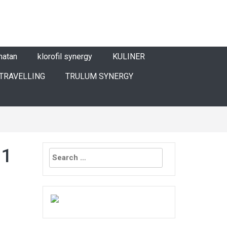
hatan
klorofil synergy
KULINER
TRAVELLING
TRULUM SYNERGY
Search
 1
for: