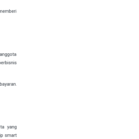
memberi
 anggota
erbisnis
bayaran.
ota yang
ip smart