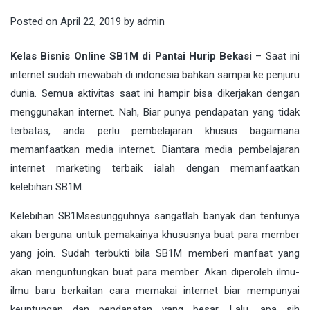
Posted on
April 22, 2019
by
admin
Kelas Bisnis Online SB1M di Pantai Hurip Bekasi
– Saat ini
internet sudah mewabah di indonesia bahkan sampai ke penjuru
dunia. Semua aktivitas saat ini hampir bisa dikerjakan dengan
menggunakan
internet
. Nah, Biar punya pendapatan yang tidak
terbatas, anda perlu pembelajaran khusus bagaimana
memanfaatkan media internet. Diantara media pembelajaran
internet marketing terbaik ialah dengan memanfaatkan
kelebihan
SB1M
.
Kelebihan
SB1M
sesungguhnya sangatlah banyak dan tentunya
akan berguna untuk pemakainya khususnya buat para member
yang join. Sudah terbukti bila SB1M memberi manfaat yang
akan menguntungkan buat para member. Akan diperoleh ilmu-
ilmu baru berkaitan cara memakai internet biar mempunyai
keuntungan dan pendapatan yang besar. Lalu, apa sih