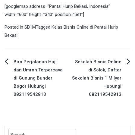
[googlemap address=”Pantai Hurip Bekasi, Indonesia”
width=”600″ height=”340″ position=”left”]
Posted in
SB1M
Tagged
Kelas Bisnis Online di Pantai Hurip
Bekasi
Post
Biro Perjalanan Haji
Sekolah Bisnis Online
dan Umroh Terpercaya
di Solok, Daftar
navigation
di Gunung Bunder
Sekolah Bisnis 1 Milyar
Bogor Hubungi
Hubungi
082119542813
082119542813
Search