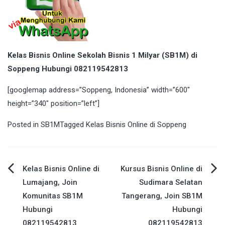
Kelas Bisnis Online Sekolah Bisnis 1 Milyar (SB1M) di
Soppeng Hubungi 082119542813
[googlemap address=”Soppeng, Indonesia” width=”600″
height=”340″ position=”left”]
Posted in
SB1M
Tagged
Kelas Bisnis Online di Soppeng
Post
Kelas Bisnis Online di
Kursus Bisnis Online di
Lumajang, Join
Sudimara Selatan
navigation
Komunitas SB1M
Tangerang, Join SB1M
Hubungi
Hubungi
082119542813
082119542813