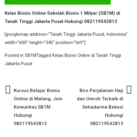
Kelas Bisnis Online Sekolah Bisnis 1 Milyar (SB1M) di
Tanah Tinggi Jakarta Pusat Hubungi 082119542813
[googlemap address=”Tanah Tinggi Jakarta Pusat, Indonesia”
width=”600″ height=”340″ position=”left”]
Posted in
SB1M
Tagged
Kelas Bisnis Online di Tanah Tinggi
Jakarta Pusat
Post
Kursus Belajar Bisnis
Biro Perjalanan Haji
Online di Malang, Join
dan Umroh Terbaik di
navigation
Komunitas SB1M
Setiadarma Bekasi
Hubungi
Hubungi
082119542813
082119542813