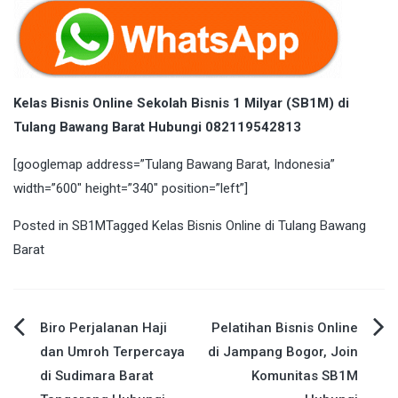
Kelas Bisnis Online Sekolah Bisnis 1 Milyar (SB1M) di
Tulang Bawang Barat Hubungi 082119542813
[googlemap address=”Tulang Bawang Barat, Indonesia”
width=”600″ height=”340″ position=”left”]
Posted in
SB1M
Tagged
Kelas Bisnis Online di Tulang Bawang
Barat
Post
Biro Perjalanan Haji
Pelatihan Bisnis Online
dan Umroh Terpercaya
di Jampang Bogor, Join
navigation
di Sudimara Barat
Komunitas SB1M